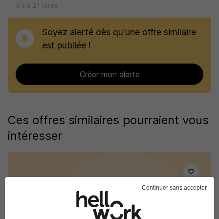
il y a 21 jours
Soyez alerté dès qu'une offre similaire
est publiée !
Créer mon alerte
Ces offres similaires pourraient vous
intéresser
Continuer sans accepter
Responsable Technico-Fonctionnel
Aras H/F