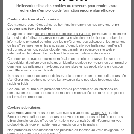
Safran
Hellowork utilise des cookies ou traceurs pour rendre votre
recherche d’emploi ou de formation encore plus efficace.
Essonne - 91
CDI
Cookies strictement nécessaires
Ces traceurs sont nécessaires au bon fonctionnement de nos services et
ne
peuvent pas être désactivés
.
Voir l’offre
Il s'agit notamment
de l'ensemble des cookies ou traceurs
permettant de maintenir
il y a 17 jours
la session de l'utilisateur active pendant sa navigation sur le site, de stocker des
informations temporaires telles que les préférences des utilisateurs, les annonces
ou les offres vues, gérer les processus d'identification de l'utilisateur, vérifier s'il
est connecté ou non, et plus globalement garantir la sécurité du site web en
détectant les tentatives d'accès frauduleux ou les violations de sécurité.
Ces cookies ou traceurs permettent également de piloter et suivre les sources
Recherches similaires
d'acquisition d'audience en utilisant un identifiant unique permettant de comprendre
comment nos utilisateurs naviguent sur nos sites et nos applications en fonction
des différentes sources de trafic.
Ils nous permettent également d’observer le comportement de nos utilisateurs afin
Emploi Consultant fonctionnel
d'améliorer nos produits et rendre la navigation dans nos sites beaucoup plus
rapide et fluide.
Ces cookies ou traceurs permettent enfin de personnaliser les interfaces de
Emploi Informatique
consultation et d'effectuer une présentation personnalisée des offres d'emploi ou
de formations proposées.
Emploi Rambouillet
Cookies publicitaires
Emploi Mantes-la-Jolie
Avec votre accord
, nous et nos partenaires (Facebook,
Google Ads
, Critéo,
Bing,) pouvons utiliser des traceurs pour vous proposer des publicités pour des
offres d’emploi ou des offres de formations personnalisés afin d’augmenter vos
Emploi Versailles
probabilités de trouver rapidement un emploi ou une formation.
Nos partenaires personnalisent ces publicités en fonction de votre navigation, de
votre profil et de vos centres d’intérêt.