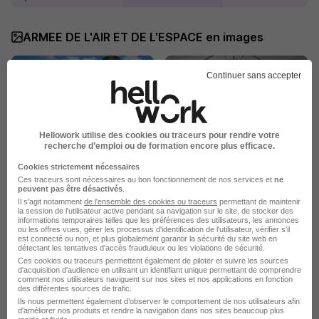
ARMEE DE L'AIR ET DE L'ESPACE en images
Continuer sans accepter
Hellowork utilise des cookies ou traceurs pour rendre votre
recherche d’emploi ou de formation encore plus efficace.
Cookies strictement nécessaires
Ces traceurs sont nécessaires au bon fonctionnement de nos services et
ne
peuvent pas être désactivés
.
Il s'agit notamment
de l'ensemble des cookies ou traceurs
permettant de maintenir
la session de l'utilisateur active pendant sa navigation sur le site, de stocker des
informations temporaires telles que les préférences des utilisateurs, les annonces
ou les offres vues, gérer les processus d'identification de l'utilisateur, vérifier s'il
est connecté ou non, et plus globalement garantir la sécurité du site web en
détectant les tentatives d'accès frauduleux ou les violations de sécurité.
Ces cookies ou traceurs permettent également de piloter et suivre les sources
d'acquisition d'audience en utilisant un identifiant unique permettant de comprendre
comment nos utilisateurs naviguent sur nos sites et nos applications en fonction
Publiée le 05/08/2026 - Réf : f9386c91-5baf-47d7-88f6-
des différentes sources de trafic.
88ec55e66bb9_80000
Ils nous permettent également d’observer le comportement de nos utilisateurs afin
6 de plus
d'améliorer nos produits et rendre la navigation dans nos sites beaucoup plus