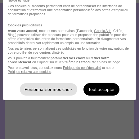
rapide et fluide.
Ces cookies ou traceurs permettent enfin de personnaliser les interfaces de
consultation et d'effectuer une présentation personnalisée des offres d'emploi ou
de formations proposées.
Créez votre compte
Hellowork et postulez
Cookies publicitaires
Avec votre accord
, nous et nos partenaires (Facebook,
Google Ads
, Critéo,
Bing,) pouvons utiliser des traceurs pour vous proposer des publicités pour des
sur le site du recruteur !
offres d’emploi ou des offres de formations personnalisés afin d’augmenter vos
probabilités de trouver rapidement un emploi ou une formation.
Nos partenaires personnalisent ces publicités en fonction de votre navigation, de
votre profil et de vos centres d’intérêt.
Vous pouvez à tout moment
paramétrer vos choix
ou
retirer votre
consentement
en cliquant sur le lien "
Gérer les traceurs
" en bas de page.
Pour en savoir plus, consultez notre
Politique de confidentialité
et notre
Politique relative aux cookies
.
Personnaliser mes choix
Tout accepter