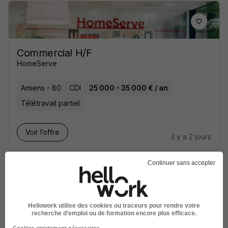
Commercial H/F
HomeServe
Amiens - 80
CDI
25 000 - 35 000 € / an
Télétravail partiel
Voir l’offre
il y a 2 jours
Continuer sans accepter
Hellowork utilise des cookies ou traceurs pour rendre votre
Moniteur Simulateur de Vol H/F
recherche d’emploi ou de formation encore plus efficace.
ARMEE DE L'AIR ET DE L'ESPACE