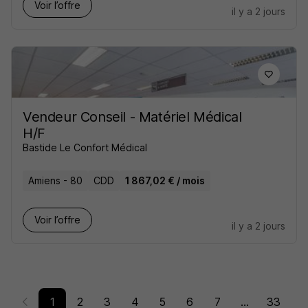
Voir l’offre
il y a 2 jours
Vendeur Conseil - Matériel Médical
H/F
Bastide Le Confort Médical
Amiens - 80
CDD
1 867,02 € / mois
Voir l’offre
il y a 2 jours
1
2
3
4
5
6
7
...
33