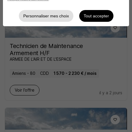
il y a 1 jour
Personnaliser mes choix
Tout accepter
Technicien de Maintenance
Armement H/F
ARMEE DE L'AIR ET DE L'ESPACE
Amiens - 80
CDD
1 570 - 2 230 € / mois
Voir l’offre
il y a 2 jours