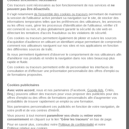
Cookies strictement nécessaires
Ces traceurs sont nécessaires au bon fonctionnement de nos services et
ne
peuvent pas être désactivés
.
Amiens - 80
CDD
1 570 - 2 230 € / mois
4 mois
Il s'agit notamment
de l'ensemble des cookies ou traceurs
permettant de maintenir
la session de l'utilisateur active pendant sa navigation sur le site, de stocker des
informations temporaires telles que les préférences des utilisateurs, les annonces
ou les offres vues, gérer les processus d'identification de l'utilisateur, vérifier s'il
Voir l’offre
est connecté ou non, et plus globalement garantir la sécurité du site web en
il y a 2 jours
détectant les tentatives d'accès frauduleux ou les violations de sécurité.
Ces cookies ou traceurs permettent également de piloter et suivre les sources
d'acquisition d'audience en utilisant un identifiant unique permettant de comprendre
comment nos utilisateurs naviguent sur nos sites et nos applications en fonction
des différentes sources de trafic.
Ils nous permettent également d’observer le comportement de nos utilisateurs afin
d'améliorer nos produits et rendre la navigation dans nos sites beaucoup plus
rapide et fluide.
Ces cookies ou traceurs permettent enfin de personnaliser les interfaces de
consultation et d'effectuer une présentation personnalisée des offres d'emploi ou
de formations proposées.
Soyez l'un des premiers à postuler
Infirmier de Prélèvement - Amiens
Cookies publicitaires
H/F
Avec votre accord
, nous et nos partenaires (Facebook,
Google Ads
, Critéo,
Bing,) pouvons utiliser des traceurs pour vous proposer des publicités pour des
EFS Etablissement Français du Sang
offres d’emploi ou des offres de formations personnalisés afin d’augmenter vos
probabilités de trouver rapidement un emploi ou une formation.
Nos partenaires personnalisent ces publicités en fonction de votre navigation, de
Amiens - 80
CDD
20 000 - 30 000 € / an
1 mois
votre profil et de vos centres d’intérêt.
Vous pouvez à tout moment
paramétrer vos choix
ou
retirer votre
consentement
en cliquant sur le lien "
Gérer les traceurs
" en bas de page.
Pour en savoir plus, consultez notre
Politique de confidentialité
et notre
Voir l’offre
Politique relative aux cookies
.