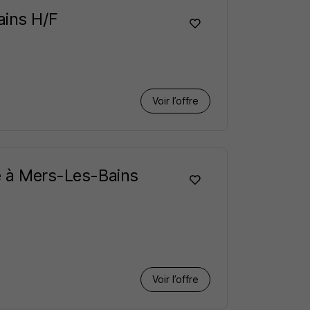
ains H/F
Voir l’offre
le à Mers-Les-Bains
Voir l’offre