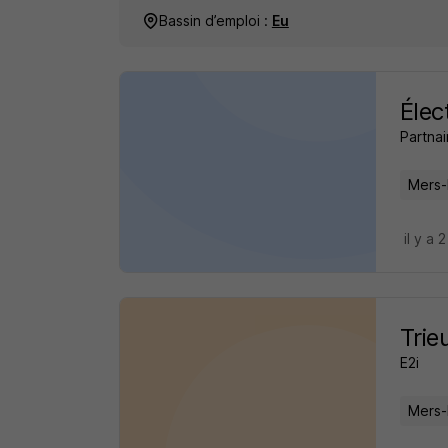
Bassin d’emploi :
Eu
Élec
Partnai
Mers-
il y a 
Trie
E2i
Mers-