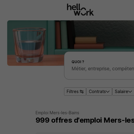
Aller au contenu principal
Effectuer une recherche d'emploi par localité
QUOI ?
Filtres
Contrats
Salaire
Emploi Mers-les-Bains
999
offres d'emploi
Mers-le