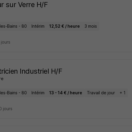
ur sur Verre H/F
les-Bains - 80
Intérim
12,52 € / heure
3 mois
7 jours
tricien Industriel H/F
re
les-Bains - 80
Intérim
13 - 14 € / heure
Travail de jour
+ 1
10 jours