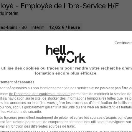
oyé - Employée de Libre-Service H/F
s Interim
les-Bains - 80
Intérim
12,62 € / heure
8 jours
Continuer 
 utilise des cookies ou traceurs pour rendre votre recherche d’em
lleur·s - Trieur·s sur Verre H/F
formation encore plus efficace.
ploi
ictement nécessaires
 sont nécessaires au bon fonctionnement de nos services et
ne peuvent pas être d
les-Bains - 80
Intérim
12,31 € / heure
18 mois
amment
de l'ensemble des cookies ou traceurs
permettant de maintenir la session de l
t sa navigation sur le site, de stocker des informations temporaires telles que les 
rs, les annonces ou les offres vues, gérer les processus d'identification de l'utilisateur,
ou non, et plus globalement garantir la sécurité du site web en détectant les tentati
8 jours
les violations de sécurité.
u traceurs permettent également de piloter et suivre les sources d'acquisition d'a
identifiant unique permettant de comprendre comment nos utilisateurs naviguent sur 
ns en fonction des différentes sources de trafic.