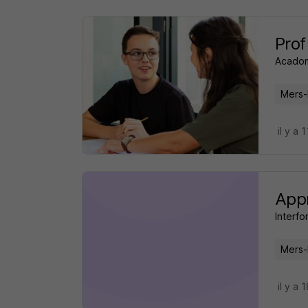
Prof
Acado
Mers-
il y a 
Appr
Interfo
Mers-
il y a 