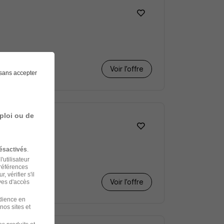
Voir l’offre
sans accepter
ploi ou de
ésactivés
.
'utilisateur
préférences
 vérifier s'il
Voir l’offre
ves d'accès
udience en
nos sites et