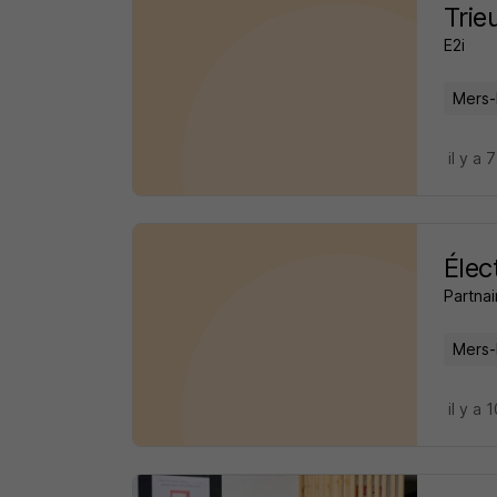
Trie
E2i
Mers-
il y a 
Élec
Partnai
Mers-
il y a 