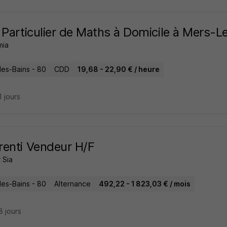
 Particulier de Maths à Domicile à Mers-L
mia
les-Bains - 80
CDD
19,68 - 22,90 € / heure
11 jours
enti Vendeur H/F
r Sia
les-Bains - 80
Alternance
492,22 - 1 823,03 € / mois
18 jours