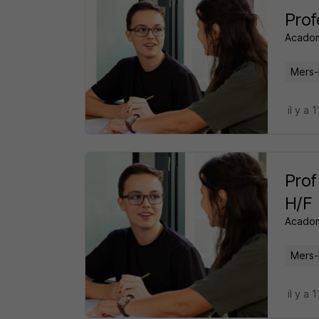
Prof
Acado
Mers-
il y a 
Prof
H/F
Acado
Mers-
il y a 