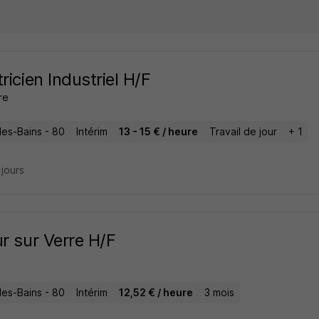
tricien Industriel H/F
re
les-Bains - 80
Intérim
13 - 15 € / heure
Travail de jour
+ 1
2 jours
ur sur Verre H/F
les-Bains - 80
Intérim
12,52 € / heure
3 mois