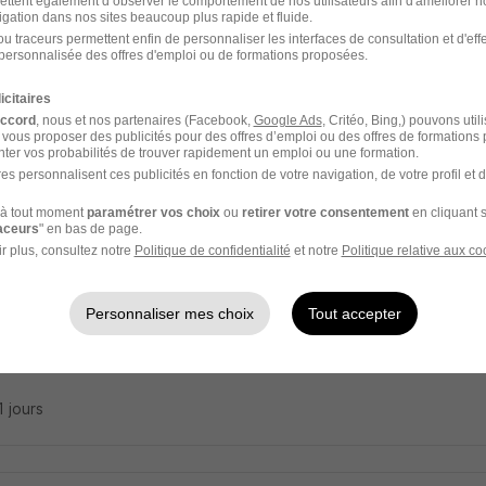
ettent également d’observer le comportement de nos utilisateurs afin d'améliorer no
igation dans nos sites beaucoup plus rapide et fluide.
ateur Commercial - Rayon Liquides - les
u traceurs permettent enfin de personnaliser les interfaces de consultation et d'eff
thene
personnalisée des offres d'emploi ou de formations proposées.
icitaires
les-Bains - 80
CDD
12,31 € / heure
2 jours
accord
, nous et nos partenaires (Facebook,
Google Ads
, Critéo, Bing,) pouvons util
 vous proposer des publicités pour des offres d’emploi ou des offres de formations
ter vos probabilités de trouver rapidement un emploi ou une formation.
11 jours
es personnalisent ces publicités en fonction de votre navigation, de votre profil et 
à tout moment
paramétrer vos choix
ou
retirer votre consentement
en cliquant s
raceurs
" en bas de page.
r plus, consultez notre
Politique de confidentialité
et notre
Politique relative aux co
esseur Particulier à Domicile à Mers-Les-
mia
Personnaliser mes choix
Tout accepter
les-Bains - 80
CDD
19,68 - 22,90 € / heure
11 jours