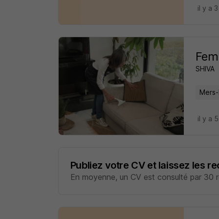
il y a 
Femm
SHIVA
Mers-
il y a 
Publiez votre CV et laissez les r
En moyenne, un CV est consulté par 30 re