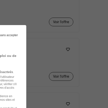
Voir l’offre
sans accepter
ploi ou de
ésactivés
.
Voir l’offre
'utilisateur
préférences
 vérifier s'il
ves d'accès
udience en
nos sites et