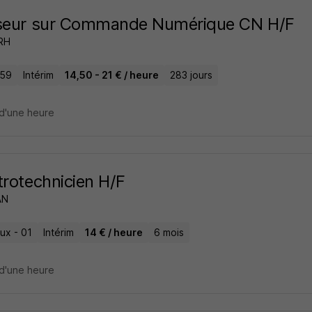
iseur sur Commande Numérique CN H/F
 RH
 59
Intérim
14,50 - 21 € / heure
283 jours
d'une heure
trotechnicien H/F
AN
ux - 01
Intérim
14 € / heure
6 mois
d'une heure