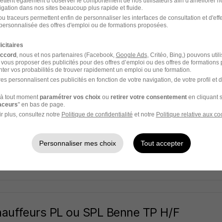
 Cerba Healthcare
ettent également d’observer le comportement de nos utilisateurs afin d'améliorer no
igation dans nos sites beaucoup plus rapide et fluide.
u traceurs permettent enfin de personnaliser les interfaces de consultation et d'eff
13e - 75
CDI
personnalisée des offres d'emploi ou de formations proposées.
icitaires
1 heure
accord
, nous et nos partenaires (Facebook,
Google Ads
, Critéo, Bing,) pouvons util
 vous proposer des publicités pour des offres d’emploi ou des offres de formations
ter vos probabilités de trouver rapidement un emploi ou une formation.
es personnalisent ces publicités en fonction de votre navigation, de votre profil et 
tentionnaire H/F
à tout moment
paramétrer vos choix
ou
retirer votre consentement
en cliquant s
raceurs
" en bas de page.
e ONET
r plus, consultez notre
Politique de confidentialité
et notre
Politique relative aux co
nan-Corbières - 11
CDI
Personnaliser mes choix
Tout accepter
1 heure
auffeurs PL ou SPL Benne TP H/F