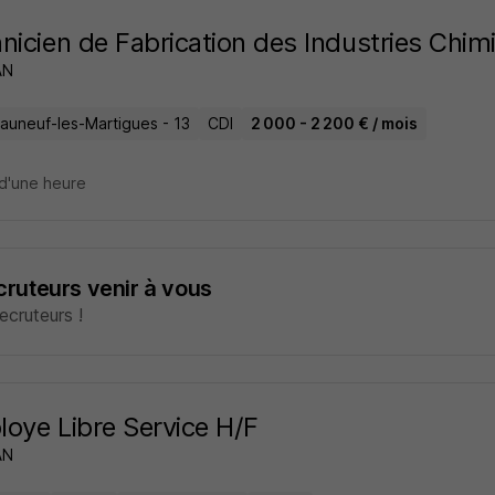
nicien de Fabrication des Industries Chim
AN
auneuf-les-Martigues - 13
CDI
2 000 - 2 200 € / mois
d'une heure
ecruteurs venir à vous
cruteurs !
oye Libre Service H/F
AN