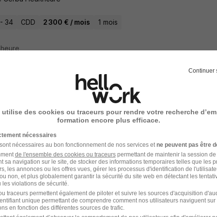
- 34
CDD
2 300 € / mois
1 mois
1 heure
Continuer 
rmier ou Technicien Préleveur H/F
 Cerba Healthcare
 utilise des cookies ou traceurs pour rendre votre recherche d’em
formation encore plus efficace.
l-sur-Loir - 72
CDI
Temps partiel
ictement nécessaires
 sont nécessaires au bon fonctionnement de nos services et
ne peuvent pas être d
amment
de l'ensemble des cookies ou traceurs
permettant de maintenir la session de l
1 heure
t sa navigation sur le site, de stocker des informations temporaires telles que les 
rs, les annonces ou les offres vues, gérer les processus d'identification de l'utilisateur,
ou non, et plus globalement garantir la sécurité du site web en détectant les tentati
les violations de sécurité.
u traceurs permettent également de piloter et suivre les sources d'acquisition d'a
identifiant unique permettant de comprendre comment nos utilisateurs naviguent sur 
étaire Médical H/F
ns en fonction des différentes sources de trafic.