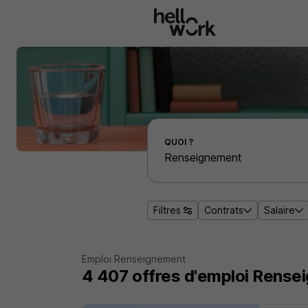
Aller au contenu principal
Effectuer une recherche d'emploi par localité
QUOI ?
Filtres
Contrats
Salaire
Emploi Renseignement
4 407
offres d'emploi
Rense