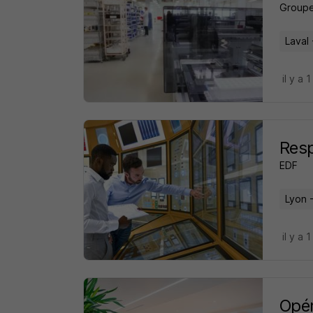
Groupe
Laval 
il y a 
Resp
EDF
Lyon 
il y a 
Opér