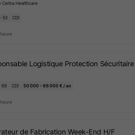
 Cerba Healthcare
- 53
CDI
1 heure
onsable Logistique Protection Sécuritaire 
- 69
CDI
50 000 - 66 000 € / an
1 heure
ateur de Fabrication Week-End H/F