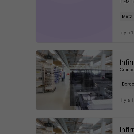
ITEM T
Metz 
il y a 
Infi
Groupe
Borde
il y a 
Infi