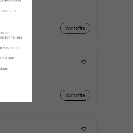
s produits et
ectuer une
Voir l’offre
iser des
 personnalisés
de vos centres
ur le lien
okies
.
Voir l’offre