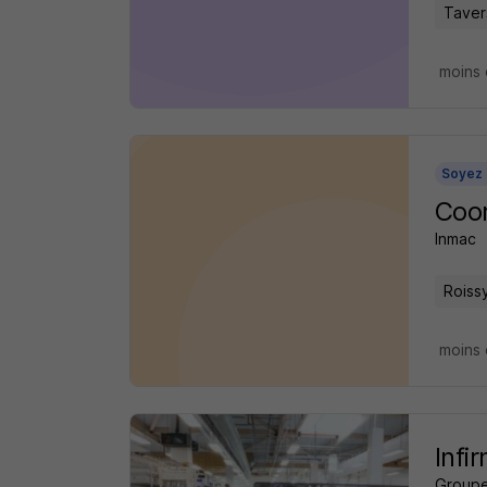
Taver
moins 
Soyez 
Coor
Inmac
Roiss
moins 
Infi
Groupe