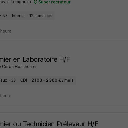
ravail Temporaire
Super recruteur
- 57
Intérim
12 semaines
1 heure
rmier en Laboratoire H/F
 Cerba Healthcare
aux - 33
CDI
2 100 - 2 300 € / mois
1 heure
rmier ou Technicien Préleveur H/F