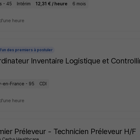
s - 45
Intérim
12,31 € / heure
6 mois
d'une heure
l'un des premiers à postuler
dinateur Inventaire Logistique et Controll
y-en-France - 95
CDI
d'une heure
rmier Préleveur - Technicien Préleveur H/F
 Cerba Healthcare