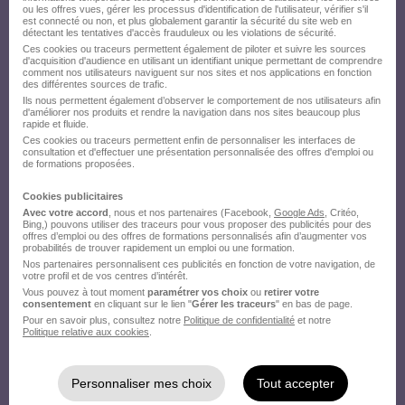
ou les offres vues, gérer les processus d'identification de l'utilisateur, vérifier s'il
est connecté ou non, et plus globalement garantir la sécurité du site web en
détectant les tentatives d'accès frauduleux ou les violations de sécurité.
Ces cookies ou traceurs permettent également de piloter et suivre les sources
d'acquisition d'audience en utilisant un identifiant unique permettant de comprendre
comment nos utilisateurs naviguent sur nos sites et nos applications en fonction
des différentes sources de trafic.
Ils nous permettent également d’observer le comportement de nos utilisateurs afin
d'améliorer nos produits et rendre la navigation dans nos sites beaucoup plus
rapide et fluide.
Ces cookies ou traceurs permettent enfin de personnaliser les interfaces de
consultation et d'effectuer une présentation personnalisée des offres d'emploi ou
de formations proposées.
Cookies publicitaires
Avec votre accord
, nous et nos partenaires (Facebook,
Google Ads
, Critéo,
Bing,) pouvons utiliser des traceurs pour vous proposer des publicités pour des
offres d’emploi ou des offres de formations personnalisés afin d’augmenter vos
probabilités de trouver rapidement un emploi ou une formation.
Nos partenaires personnalisent ces publicités en fonction de votre navigation, de
votre profil et de vos centres d’intérêt.
Vous pouvez à tout moment
paramétrer vos choix
ou
retirer votre
consentement
en cliquant sur le lien "
Gérer les traceurs
" en bas de page.
Pour en savoir plus, consultez notre
Politique de confidentialité
et notre
Politique relative aux cookies
.
Personnaliser mes choix
Tout accepter