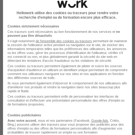
Hellowork utilise des cookies ou traceurs pour rendre votre
recherche d’emploi ou de formation encore plus efficace.
Alternance - Commercial Relation à
Cookies strictement nécessaires
Distance H/F
Ces traceurs sont nécessaires au bon fonctionnement de nos services et
ne
peuvent pas être désactivés
.
PRO BTP
Il s'agit notamment
de l'ensemble des cookies ou traceurs
permettant de maintenir
la session de l'utilisateur active pendant sa navigation sur le site, de stocker des
informations temporaires telles que les préférences des utilisateurs, les annonces
Vanves - 92
Alternance
492,22 - 1 823,03 € / mois
ou les offres vues, gérer les processus d'identification de l'utilisateur, vérifier s'il
est connecté ou non, et plus globalement garantir la sécurité du site web en
détectant les tentatives d'accès frauduleux ou les violations de sécurité.
Ces cookies ou traceurs permettent également de piloter et suivre les sources
Voir l’offre
d'acquisition d'audience en utilisant un identifiant unique permettant de comprendre
il y a 28 jours
comment nos utilisateurs naviguent sur nos sites et nos applications en fonction
des différentes sources de trafic.
Ils nous permettent également d’observer le comportement de nos utilisateurs afin
d'améliorer nos produits et rendre la navigation dans nos sites beaucoup plus
rapide et fluide.
Ces cookies ou traceurs permettent enfin de personnaliser les interfaces de
consultation et d'effectuer une présentation personnalisée des offres d'emploi ou
de formations proposées.
Cookies publicitaires
Alternance Téléprospecteur H/F
Avec votre accord
, nous et nos partenaires (Facebook,
Google Ads
, Critéo,
Bing,) pouvons utiliser des traceurs pour vous proposer des publicités pour des
ISOR
offres d’emploi ou des offres de formations personnalisés afin d’augmenter vos
probabilités de trouver rapidement un emploi ou une formation.