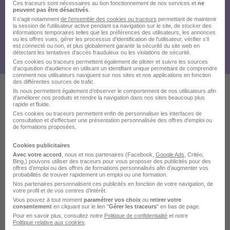
Ces traceurs sont nécessaires au bon fonctionnement de nos services et
ne
peuvent pas être désactivés
.
Il s'agit notamment
de l'ensemble des cookies ou traceurs
permettant de maintenir
la session de l'utilisateur active pendant sa navigation sur le site, de stocker des
informations temporaires telles que les préférences des utilisateurs, les annonces
ou les offres vues, gérer les processus d'identification de l'utilisateur, vérifier s'il
est connecté ou non, et plus globalement garantir la sécurité du site web en
détectant les tentatives d'accès frauduleux ou les violations de sécurité.
Ces cookies ou traceurs permettent également de piloter et suivre les sources
d'acquisition d'audience en utilisant un identifiant unique permettant de comprendre
comment nos utilisateurs naviguent sur nos sites et nos applications en fonction
des différentes sources de trafic.
Ils nous permettent également d’observer le comportement de nos utilisateurs afin
d'améliorer nos produits et rendre la navigation dans nos sites beaucoup plus
Ces offres pourraient aussi
rapide et fluide.
Ces cookies ou traceurs permettent enfin de personnaliser les interfaces de
vous intéresser
consultation et d'effectuer une présentation personnalisée des offres d'emploi ou
de formations proposées.
Cookies publicitaires
Avec votre accord
, nous et nos partenaires (Facebook,
Google Ads
, Critéo,
Bing,) pouvons utiliser des traceurs pour vous proposer des publicités pour des
offres d’emploi ou des offres de formations personnalisés afin d’augmenter vos
probabilités de trouver rapidement un emploi ou une formation.
Nos partenaires personnalisent ces publicités en fonction de votre navigation, de
votre profil et de vos centres d’intérêt.
Serveur Ash H/F
Vous pouvez à tout moment
paramétrer vos choix
ou
retirer votre
La Société Les Jardins d'Arcadie
consentement
en cliquant sur le lien "
Gérer les traceurs
" en bas de page.
Pour en savoir plus, consultez notre
Politique de confidentialité
et notre
Politique relative aux cookies
.