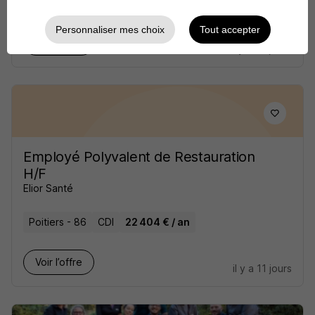
Poitiers - 86
CDD
Personnaliser mes choix
Tout accepter
Voir l’offre
il y a 10 jours
Employé Polyvalent de Restauration
H/F
Elior Santé
Poitiers - 86
CDI
22 404 € / an
Voir l’offre
il y a 11 jours