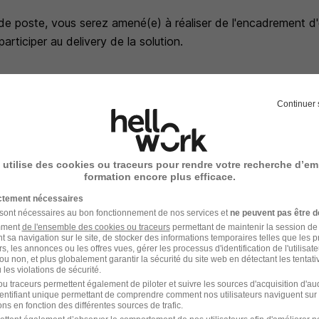
 de poste, vous serez amené(e) à réaliser de l'encadrement d
rticiper au delivery de la solution.
Continuer 
erché
 (ingénieur grandes écoles ou universités), vous justifiez d'
 utilise des cookies ou traceurs pour rendre votre recherche d’em
formation encore plus efficace.
 un poste d'Architecte Data vous ayant permis d'acquérir de s
ictement nécessaires
 sont nécessaires au bon fonctionnement de nos services et
ne peuvent pas être d
bilité particulière sur des sujets Data plus larges (qualité de
amment
de l'ensemble des cookies ou traceurs
permettant de maintenir la session de l
rnance, processus métier) ? Cela sera un véritable atout pou
t sa navigation sur le site, de stocker des informations temporaires telles que les 
desquels vous serez en charge.
rs, les annonces ou les offres vues, gérer les processus d'identification de l'utilisateur,
ou non, et plus globalement garantir la sécurité du site web en détectant les tentati
ise de parole en public cela vous permettra de présenter et ani
les violations de sécurité.
solutions d'architecture.
u traceurs permettent également de piloter et suivre les sources d'acquisition d'a
identifiant unique permettant de comprendre comment nos utilisateurs naviguent sur 
sposez d'un anglais de niveau B2 nécessaire pour adresser nos
ns en fonction des différentes sources de trafic.