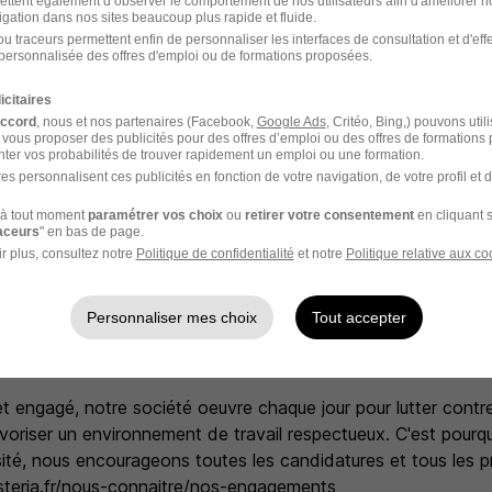
ettent également d’observer le comportement de nos utilisateurs afin d'améliorer no
igation dans nos sites beaucoup plus rapide et fluide.
u traceurs permettent enfin de personnaliser les interfaces de consultation et d'eff
personnalisée des offres d'emploi ou de formations proposées.
entaires
icitaires
accord
, nous et nos partenaires (Facebook,
Google Ads
, Critéo, Bing,) pouvons util
 vous proposer des publicités pour des offres d’emploi ou des offres de formations
avail pour télétravailler jusqu'à 2 jours par semaine selon vos
ter vos probabilités de trouver rapidement un emploi ou une formation.
tages intéressant : une mutuelle, un CSE, des titres restaur
es personnalisent ces publicités en fonction de votre navigation, de votre profil et 
, des primes vacances et cooptation.
à tout moment
paramétrer vos choix
ou
retirer votre consentement
en cliquant s
ent individualisé.
raceurs
" en bas de page.
r plus, consultez notre
Politique de confidentialité
et notre
Politique relative aux co
 de carrières multiples : plus de 30 familles de métiers, auta
le.
de s'engager auprès de notre fondation ou de notre partenaire
Personnaliser mes choix
Tout accepter
 rejoindre le collectif Tech'Me UP (formations, conférences, v
et engagé, notre société oeuvre chaque jour pour lutter cont
avoriser un environnement de travail respectueux. C'est pourqu
rsité, nous encourageons toutes les candidatures et tous les pr
steria.fr/nous-connaitre/nos-engagements