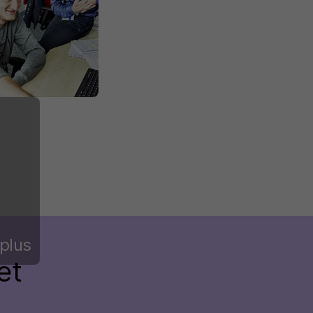
plus
et