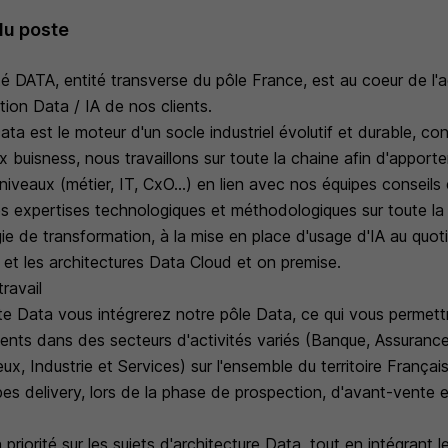
du poste
ité DATA, entité transverse du pôle France, est au coeur de
tion Data / IA de nos clients.
ta est le moteur d'un socle industriel évolutif et durable, con
 buisness, nous travaillons sur toute la chaine afin d'apporte
 niveaux (métier, IT, CxO...) en lien avec nos équipes conseils 
es expertises technologiques et méthodologiques sur toute la
gie de transformation, à la mise en place d'usage d'IA au quot
 et les architectures Data Cloud et on premise.
ravail
te Data vous intégrerez notre pôle Data, ce qui vous permettr
ients dans des secteurs d'activités variés (Banque, Assurance
x, Industrie et Services) sur l'ensemble du territoire França
es delivery, lors de la phase de prospection, d'avant-vente e
n priorité sur les sujets d'architecture Data, tout en intégrant