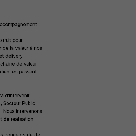
 l'accompagnement
struit pour
r de la valeur à nos
et delivery.
 chaine de valeur
idien, en passant
a d'intervenir
, Secteur Public,
is. Nous intervenons
t de réalisation
 les concepts de de