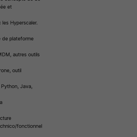
née et
 les Hyperscaler.
e de plateforme
DM, autres outils
one, outil
 Python, Java,
ta
cture
technico/fonctionnel