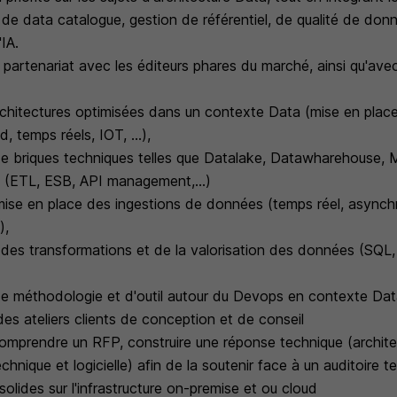
de data catalogue, gestion de référentiel, de qualité de don
'IA.
 partenariat avec les éditeurs phares du marché, ainsi qu'avec
rchitectures optimisées dans un contexte Data (mise en plac
d, temps réels, IOT, ...),
 briques techniques telles que Datalake, Datawharehouse, M
n (ETL, ESB, API management,...)
ise en place des ingestions de données (temps réel, asynchr
),
des transformations et de la valorisation des données (SQL,
e méthodologie et d'outil autour du Devops en contexte Da
des ateliers clients de conception et de conseil
mprendre un RFP, construire une réponse technique (archite
echnique et logicielle) afin de la soutenir face à un auditoire 
olides sur l'infrastructure on-premise et ou cloud