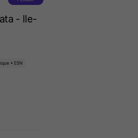
ta - Ile-
tique • ESN