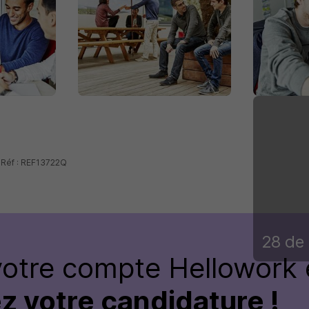
 Réf : REF13722Q
28 de 
votre compte Hellowork 
z votre candidature !