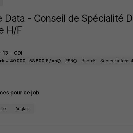
 Data - Conseil de Spécialité Da
e H/F
- 13
CDI
rk → 40 000 - 58 800 € / an
ESN
Bac +5
Secteur informa
es pour ce job
elle
Anglais