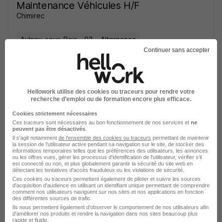
Maintenance Véhicules H/F
Chimirec
Aulnay-sous-Bois - 93
Alternance
Continuer sans accepter
Voir l’offre
il y a 8 jours
Hellowork utilise des cookies ou traceurs pour rendre votre
recherche d’emploi ou de formation encore plus efficace.
Cookies strictement nécessaires
Ces traceurs sont nécessaires au bon fonctionnement de nos services et
ne
peuvent pas être désactivés
.
Alternance - Technicien -
Il s'agit notamment
de l'ensemble des cookies ou traceurs
permettant de maintenir
la session de l'utilisateur active pendant sa navigation sur le site, de stocker des
Technicienne de Maintenance H/F
informations temporaires telles que les préférences des utilisateurs, les annonces
ou les offres vues, gérer les processus d'identification de l'utilisateur, vérifier s'il
ETF
est connecté ou non, et plus globalement garantir la sécurité du site web en
détectant les tentatives d'accès frauduleux ou les violations de sécurité.
Ces cookies ou traceurs permettent également de piloter et suivre les sources
Lisses - 91
Alternance
25 000 € / an
d'acquisition d'audience en utilisant un identifiant unique permettant de comprendre
comment nos utilisateurs naviguent sur nos sites et nos applications en fonction
des différentes sources de trafic.
Ils nous permettent également d’observer le comportement de nos utilisateurs afin
Voir l’offre
d'améliorer nos produits et rendre la navigation dans nos sites beaucoup plus
il y a 17 jours
rapide et fluide.