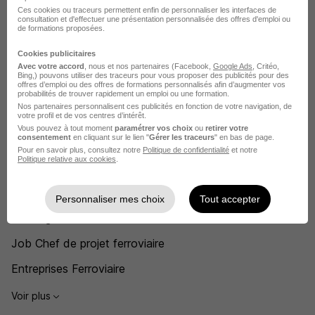
Ces cookies ou traceurs permettent enfin de personnaliser les interfaces de
consultation et d'effectuer une présentation personnalisée des offres d'emploi ou
de formations proposées.
Recherches similaires
Cookies publicitaires
Avec votre accord
, nous et nos partenaires (Facebook,
Google Ads
, Critéo,
Bing,) pouvons utiliser des traceurs pour vous proposer des publicités pour des
offres d’emploi ou des offres de formations personnalisés afin d’augmenter vos
Job Technicien ferroviaire
probabilités de trouver rapidement un emploi ou une formation.
Nos partenaires personnalisent ces publicités en fonction de votre navigation, de
Job Ferroviaire
votre profil et de vos centres d’intérêt.
Vous pouvez à tout moment
paramétrer vos choix
ou
retirer votre
consentement
en cliquant sur le lien "
Gérer les traceurs
" en bas de page.
Job Mécanicien ferroviaire
Pour en savoir plus, consultez notre
Politique de confidentialité
et notre
Politique relative aux cookies
.
Job Conducteur de train
Job Agent d'escale
Personnaliser mes choix
Tout accepter
Job Ingénieur ferroviaire
Job Chef de projet ferroviaire
Entreprises Ferroviaire
Voir plus