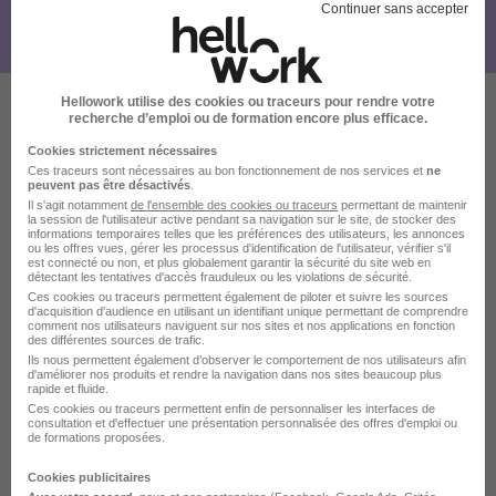
Continuer sans accepter
Hellowork utilise des cookies ou traceurs pour rendre votre
recherche d’emploi ou de formation encore plus efficace.
Ces offres pourraient aussi
Cookies strictement nécessaires
vous intéresser
Ces traceurs sont nécessaires au bon fonctionnement de nos services et
ne
peuvent pas être désactivés
.
Il s'agit notamment
de l'ensemble des cookies ou traceurs
permettant de maintenir
la session de l'utilisateur active pendant sa navigation sur le site, de stocker des
informations temporaires telles que les préférences des utilisateurs, les annonces
ou les offres vues, gérer les processus d'identification de l'utilisateur, vérifier s'il
est connecté ou non, et plus globalement garantir la sécurité du site web en
détectant les tentatives d'accès frauduleux ou les violations de sécurité.
Ces cookies ou traceurs permettent également de piloter et suivre les sources
d'acquisition d'audience en utilisant un identifiant unique permettant de comprendre
comment nos utilisateurs naviguent sur nos sites et nos applications en fonction
Chef de Service Paie et SIRH H/F
des différentes sources de trafic.
Paris Habitat
Ils nous permettent également d’observer le comportement de nos utilisateurs afin
d'améliorer nos produits et rendre la navigation dans nos sites beaucoup plus
rapide et fluide.
Ces cookies ou traceurs permettent enfin de personnaliser les interfaces de
Paris 5e - 75
CDI
consultation et d'effectuer une présentation personnalisée des offres d'emploi ou
de formations proposées.
Voir l’offre
Cookies publicitaires
il y a 14 jours