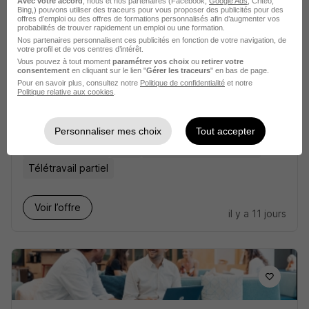
Avec votre accord
, nous et nos partenaires (Facebook,
Google Ads
, Critéo,
Bing,) pouvons utiliser des traceurs pour vous proposer des publicités pour des
offres d’emploi ou des offres de formations personnalisés afin d’augmenter vos
probabilités de trouver rapidement un emploi ou une formation.
Nos partenaires personnalisent ces publicités en fonction de votre navigation, de
votre profil et de vos centres d’intérêt.
Vous pouvez à tout moment
paramétrer vos choix
ou
retirer votre
consentement
en cliquant sur le lien "
Gérer les traceurs
" en bas de page.
Pour en savoir plus, consultez notre
Politique de confidentialité
et notre
Politique relative aux cookies
.
Expert Paie - CDD H/F
IVC Evidensia
Personnaliser mes choix
Tout accepter
Courbevoie - 92
CDD
45 000 - 50 000 € / an
Télétravail partiel
Voir l’offre
il y a 11 jours