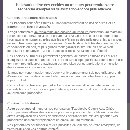
Hellowork utilise des cookies ou traceurs pour rendre votre
recherche d’emploi ou de formation encore plus efficace.
Cookies strictement nécessaires
Ces traceurs sont nécessaires au bon fonctionnement de nos services et
ne
peuvent pas être désactivés
.
Il s'agit notamment
de l'ensemble des cookies ou traceurs
permettant de maintenir
la session de l'utilisateur active pendant sa navigation sur le site, de stocker des
informations temporaires telles que les préférences des utilisateurs, les annonces
ou les offres vues, gérer les processus d'identification de l'utilisateur, vérifier s'il
est connecté ou non, et plus globalement garantir la sécurité du site web en
détectant les tentatives d'accès frauduleux ou les violations de sécurité.
Ces cookies ou traceurs permettent également de piloter et suivre les sources
d'acquisition d'audience en utilisant un identifiant unique permettant de comprendre
comment nos utilisateurs naviguent sur nos sites et nos applications en fonction
des différentes sources de trafic.
Ils nous permettent également d’observer le comportement de nos utilisateurs afin
d'améliorer nos produits et rendre la navigation dans nos sites beaucoup plus
rapide et fluide.
Ces cookies ou traceurs permettent enfin de personnaliser les interfaces de
consultation et d'effectuer une présentation personnalisée des offres d'emploi ou
de formations proposées.
Cookies publicitaires
Avec votre accord
, nous et nos partenaires (Facebook,
Google Ads
, Critéo,
Bing,) pouvons utiliser des traceurs pour vous proposer des publicités pour des
offres d’emploi ou des offres de formations personnalisés afin d’augmenter vos
Ces offres pourraient aussi
probabilités de trouver rapidement un emploi ou une formation.
Nos partenaires personnalisent ces publicités en fonction de votre navigation, de
votre profil et de vos centres d’intérêt.