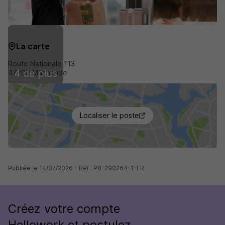
La carte
Route Nationale 113
4 de plus
47200 Marmande
Localiser le poste
Publiée le 14/07/2026 - Réf : P8-290264-1-FR
Créez votre compte
Hellowork et postulez