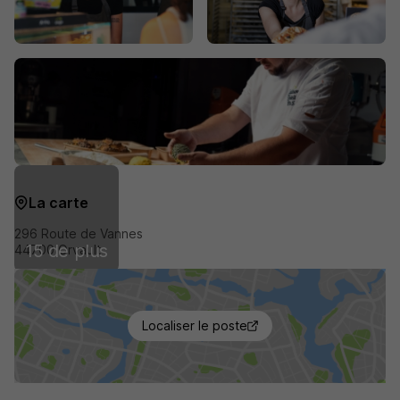
La carte
296 Route de Vannes
15 de plus
44700 Orvault
Localiser le poste