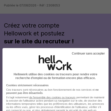
Publiée le 07/08/2026 - Réf : 2308053
Créez votre compte
Hellowork et postulez
sur le site du recruteur !
Continuer sans accepter
Hellowork utilise des cookies ou traceurs pour rendre votre
recherche d’emploi ou de formation encore plus efficace.
Cookies strictement nécessaires
Ces traceurs sont nécessaires au bon fonctionnement de nos services et
ne
peuvent pas être désactivés
.
Il s'agit notamment
de l'ensemble des cookies ou traceurs
permettant de maintenir
la session de l'utilisateur active pendant sa navigation sur le site, de stocker des
informations temporaires telles que les préférences des utilisateurs, les annonces
ou les offres vues, gérer les processus d'identification de l'utilisateur, vérifier s'il
est connecté ou non, et plus globalement garantir la sécurité du site web en