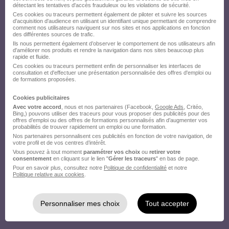
détectant les tentatives d'accès frauduleux ou les violations de sécurité.
Ces cookies ou traceurs permettent également de piloter et suivre les sources
d'acquisition d'audience en utilisant un identifiant unique permettant de comprendre
comment nos utilisateurs naviguent sur nos sites et nos applications en fonction
des différentes sources de trafic.
Ils nous permettent également d’observer le comportement de nos utilisateurs afin
d'améliorer nos produits et rendre la navigation dans nos sites beaucoup plus
rapide et fluide.
Ces cookies ou traceurs permettent enfin de personnaliser les interfaces de
consultation et d'effectuer une présentation personnalisée des offres d'emploi ou
de formations proposées.
Cookies publicitaires
Avec votre accord
, nous et nos partenaires (Facebook,
Google Ads
, Critéo,
Bing,) pouvons utiliser des traceurs pour vous proposer des publicités pour des
offres d’emploi ou des offres de formations personnalisés afin d’augmenter vos
probabilités de trouver rapidement un emploi ou une formation.
Nos partenaires personnalisent ces publicités en fonction de votre navigation, de
votre profil et de vos centres d’intérêt.
Vous pouvez à tout moment
paramétrer vos choix
ou
retirer votre
consentement
en cliquant sur le lien "
Gérer les traceurs
" en bas de page.
Pour en savoir plus, consultez notre
Politique de confidentialité
et notre
Politique relative aux cookies
.
Personnaliser mes choix
Tout accepter