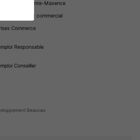
emploi Pont-Sainte-Maxence
emploi Assistant commercial
rises Commerce
emploi Responsable
emploi Conseiller
veloppement Beauvais