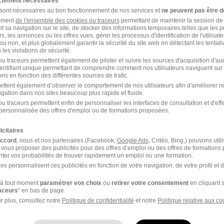
ictement nécessaires
Tecnomat (ex Bricoman)
 sont nécessaires au bon fonctionnement de nos services et
ne peuvent pas être d
amment
de l'ensemble des cookies ou traceurs
permettant de maintenir la session de l
t sa navigation sur le site, de stocker des informations temporaires telles que les 
Nogent-sur-Oise - 60
CDI
2 200 - 2 650 € / mois
rs, les annonces ou les offres vues, gérer les processus d'identification de l'utilisateur,
ou non, et plus globalement garantir la sécurité du site web en détectant les tentati
les violations de sécurité.
il y a 16 jours
u traceurs permettent également de piloter et suivre les sources d'acquisition d'a
identifiant unique permettant de comprendre comment nos utilisateurs naviguent sur 
ns en fonction des différentes sources de trafic.
ettent également d’observer le comportement de nos utilisateurs afin d'améliorer no
igation dans nos sites beaucoup plus rapide et fluide.
u traceurs permettent enfin de personnaliser les interfaces de consultation et d'eff
personnalisée des offres d'emploi ou de formations proposées.
icitaires
accord
, nous et nos partenaires (Facebook,
Google Ads
, Critéo, Bing,) pouvons util
 vous proposer des publicités pour des offres d’emploi ou des offres de formations
ter vos probabilités de trouver rapidement un emploi ou une formation.
Offre emploi Commerce
Offre 
es personnalisent ces publicités en fonction de votre navigation, de votre profil et 
à tout moment
paramétrer vos choix
ou
retirer votre consentement
en cliquant s
Offre emploi Noyon
Offre 
raceurs
" en bas de page.
r plus, consultez notre
Politique de confidentialité
et notre
Politique relative aux co
Offre emploi Chambly
Offre e