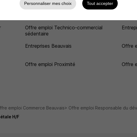
Offre emploi Clermont
Offre 
Personnaliser mes choix
Tout accepter
Offre emploi Commercial B to B
Offre 
r
Offre emploi Technico-commercial
Entrep
sédentaire
Entreprises Beauvais
Offre 
Offre emploi Proximité
Offre 
ffre emploi Commerce Beauvais
Offre emploi Responsable du dé
étale H/F