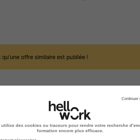
qu'une offre similaire est publiée !
Continuer 
 pourraient vous intéresser
Responsable Développement et Portef
 utilise des cookies ou traceurs pour rendre votre recherche d’em
formation encore plus efficace.
Pro H/F