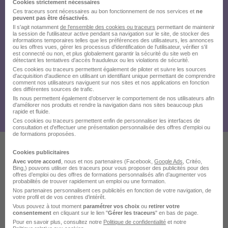
Cookies strictement nécessaires
Ces traceurs sont nécessaires au bon fonctionnement de nos services et
ne
peuvent pas être désactivés
.
Il s'agit notamment
de l'ensemble des cookies ou traceurs
permettant de maintenir
la session de l'utilisateur active pendant sa navigation sur le site, de stocker des
informations temporaires telles que les préférences des utilisateurs, les annonces
ou les offres vues, gérer les processus d'identification de l'utilisateur, vérifier s'il
est connecté ou non, et plus globalement garantir la sécurité du site web en
détectant les tentatives d'accès frauduleux ou les violations de sécurité.
Ces cookies ou traceurs permettent également de piloter et suivre les sources
d'acquisition d'audience en utilisant un identifiant unique permettant de comprendre
comment nos utilisateurs naviguent sur nos sites et nos applications en fonction
des différentes sources de trafic.
Ils nous permettent également d’observer le comportement de nos utilisateurs afin
d'améliorer nos produits et rendre la navigation dans nos sites beaucoup plus
rapide et fluide.
Ces cookies ou traceurs permettent enfin de personnaliser les interfaces de
consultation et d'effectuer une présentation personnalisée des offres d'emploi ou
de formations proposées.
Cookies publicitaires
Ces offres pourraient aussi
Avec votre accord
, nous et nos partenaires (Facebook,
Google Ads
, Critéo,
Bing,) pouvons utiliser des traceurs pour vous proposer des publicités pour des
offres d’emploi ou des offres de formations personnalisés afin d’augmenter vos
vous intéresser
probabilités de trouver rapidement un emploi ou une formation.
Nos partenaires personnalisent ces publicités en fonction de votre navigation, de
votre profil et de vos centres d’intérêt.
Vous pouvez à tout moment
paramétrer vos choix
ou
retirer votre
consentement
en cliquant sur le lien "
Gérer les traceurs
" en bas de page.
Pour en savoir plus, consultez notre
Politique de confidentialité
et notre