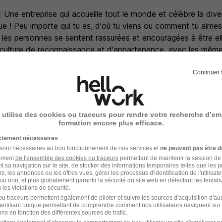
 Une entreprise qui accueille tout le monde et célèbre la diver
ue ! Peu importe qui tu es, d'où tu viens ou comment tu aime
 les personnes se sentent rassurées et encouragées à être 
culture de reconnaissance et d'appartenance, avec les même
.
rgie, votre bonne humeur et votre passion pour la restaurat
Continuer 
dtogrow
 utilise des cookies ou traceurs pour rendre votre recherche d’em
formation encore plus efficace.
s
ictement nécessaires
 sont nécessaires au bon fonctionnement de nos services et
ne peuvent pas être d
rt en commun
amment
de l'ensemble des cookies ou traceurs
permettant de maintenir la session de l
es transports, mutuelle d'entreprise
t sa navigation sur le site, de stocker des informations temporaires telles que les 
rs, les annonces ou les offres vues, gérer les processus d'identification de l'utilisateur,
Gold card
ou non, et plus globalement garantir la sécurité du site web en détectant les tentati
les violations de sécurité.
u traceurs permettent également de piloter et suivre les sources d'acquisition d'a
identifiant unique permettant de comprendre comment nos utilisateurs naviguent sur 
ns en fonction des différentes sources de trafic.