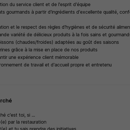
tion du service client et de l'esprit d'équipe
ats gourmands à partir d'ingrédients d'excellente qualité, co
cation et le respect des règles d'hygiènes et de sécurité alimen
ande variété de délicieux produits à la fois sains et gourmand
issons (chaudes/froides) adaptées au goût des saisons
trines grâce à la mise en place de nos produits
rantir une expérience client mémorable
ronnement de travail et d'accueil propre et entretenu
erché
é c'est toi, si ...
e) par la restauration
(e) et tu sais prendre des initiatives