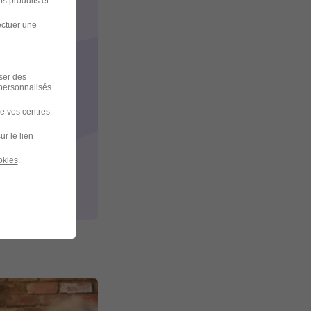
s produits et
ectuer une
iser des
 personnalisés
de vos centres
ur le lien
okies
.