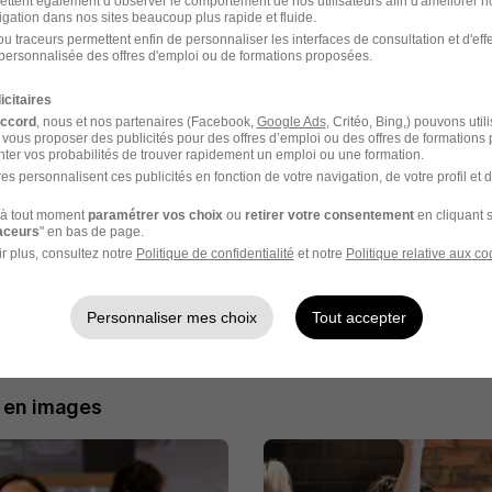
ettent également d’observer le comportement de nos utilisateurs afin d'améliorer no
e recrutement
igation dans nos sites beaucoup plus rapide et fluide.
u traceurs permettent enfin de personnaliser les interfaces de consultation et d'eff
personnalisée des offres d'emploi ou de formations proposées.
rutement peuvent varier selon l'offre à laquelle vous postulez.
icitaires
z à l'une de nos offres
accord
, nous et nos partenaires (Facebook,
Google Ads
, Critéo, Bing,) pouvons util
 vous proposer des publicités pour des offres d’emploi ou des offres de formations
ter vos probabilités de trouver rapidement un emploi ou une formation.
fil correspond, nous prenons contact avec vous
es personnalisent ces publicités en fonction de votre navigation, de votre profil et 
à tout moment
paramétrer vos choix
ou
retirer votre consentement
en cliquant s
un entretien en présentiel
raceurs
" en bas de page.
r plus, consultez notre
Politique de confidentialité
et notre
Politique relative aux co
z une observation de 2h, directement en restaurant
Personnaliser mes choix
Tout accepter
 en images