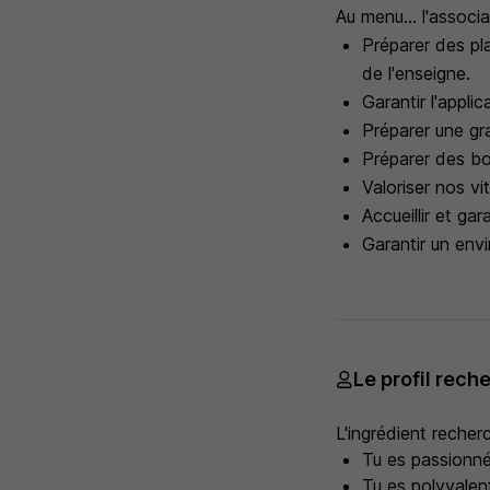
Au menu... l'associa
Préparer des pl
de l'enseigne.
Garantir l'appli
Préparer une gr
Préparer des bo
Valoriser nos vi
Accueillir et ga
Garantir un envi
Le profil rech
L'ingrédient recherch
Tu es passionné(
Tu es polyvalent