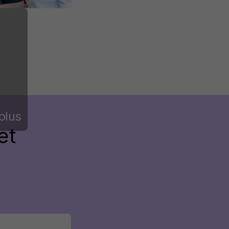
plus
et