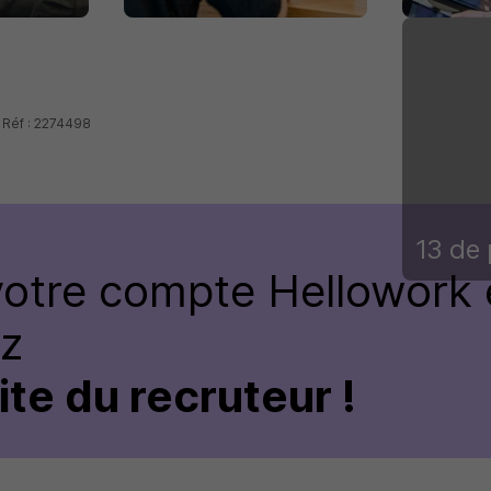
 Réf : 2274498
13 de 
votre compte
Hellowork 
ez
site du recruteur !