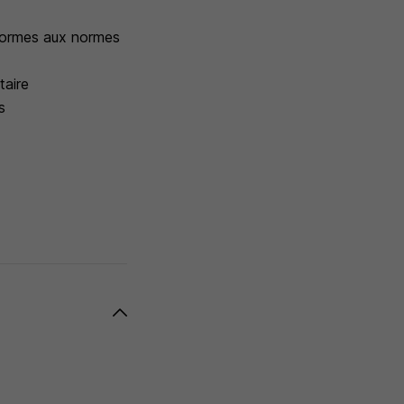
nformes aux normes
taire
s