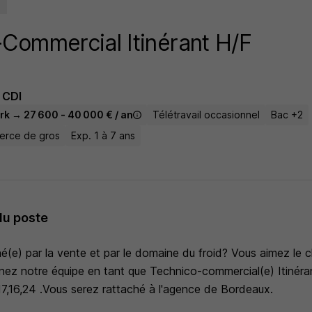
Commercial Itinérant H/F
CDI
rk → 27 600 - 40 000 € / an
Télétravail occasionnel
Bac +2
merce de gros
Exp. 1 à 7 ans
du poste
(e) par la vente et par le domaine du froid? Vous aimez le c
ignez notre équipe en tant que Technico-commercial(e) Itinéran
17,16,24 .Vous serez rattaché à l'agence de Bordeaux.