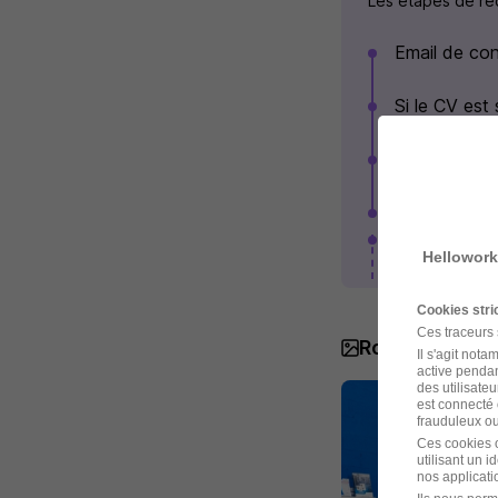
Les étapes de rec
Email de con
Si le CV est
Entretien av
Entretien R
Voir plus
Hellowork
Cookies str
Ces traceurs
Rolesco SAS 
Il s'agit not
active pendan
des utilisateu
est connecté 
frauduleux ou 
Ces cookies o
utilisant un 
nos applicatio