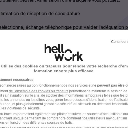
rutement peuvent varier selon l'offre à laquelle vous postulez.
firmation de réception de candidature
 sélectionné, échange téléphonique pour valider l'adéquation p
ec le manager
Continuer 
H
 utilise des cookies ou traceurs pour rendre votre recherche d’em
formation encore plus efficace.
ictement nécessaires
 sont nécessaires au bon fonctionnement de nos services et
ne peuvent pas être d
en images
amment
de l'ensemble des cookies ou traceurs
permettant de maintenir la session de l
t sa navigation sur le site, de stocker des informations temporaires telles que les 
rs, les annonces ou les offres vues, gérer les processus d'identification de l'utilisateur,
ou non, et plus globalement garantir la sécurité du site web en détectant les tentati
les violations de sécurité.
u traceurs permettent également de piloter et suivre les sources d'acquisition d'a
identifiant unique permettant de comprendre comment nos utilisateurs naviguent sur 
ns en fonction des différentes sources de trafic.