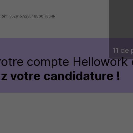
- Réf : 3529157/25548860 TI/64P
11 de 
votre compte Hellowork 
z votre candidature !