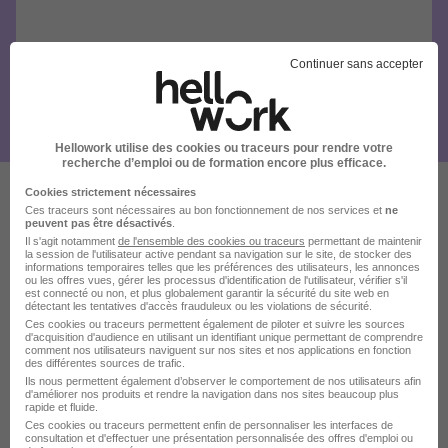
Continuer sans accepter
Hellowork utilise des cookies ou traceurs pour rendre votre
recherche d’emploi ou de formation encore plus efficace.
Cookies strictement nécessaires
Ces traceurs sont nécessaires au bon fonctionnement de nos services et
ne
Ces offres pourraient aussi
peuvent pas être désactivés
.
Il s'agit notamment
de l'ensemble des cookies ou traceurs
permettant de maintenir
vous intéresser
la session de l'utilisateur active pendant sa navigation sur le site, de stocker des
informations temporaires telles que les préférences des utilisateurs, les annonces
ou les offres vues, gérer les processus d'identification de l'utilisateur, vérifier s'il
est connecté ou non, et plus globalement garantir la sécurité du site web en
détectant les tentatives d'accès frauduleux ou les violations de sécurité.
Ces cookies ou traceurs permettent également de piloter et suivre les sources
d'acquisition d'audience en utilisant un identifiant unique permettant de comprendre
comment nos utilisateurs naviguent sur nos sites et nos applications en fonction
des différentes sources de trafic.
Ils nous permettent également d’observer le comportement de nos utilisateurs afin
d'améliorer nos produits et rendre la navigation dans nos sites beaucoup plus
Attaché Technico-Commercial H/F
rapide et fluide.
H-Tube
Ces cookies ou traceurs permettent enfin de personnaliser les interfaces de
consultation et d'effectuer une présentation personnalisée des offres d'emploi ou