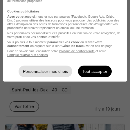
de formations proposées.
Saint-Paul-lès-Dax - 40
CDI
2 300 - 3 500 € / mois
Cookies publicitaires
Avec votre accord
, nous et nos partenaires (Facebook,
Google Ads
, Critéo,
Bing,) pouvons utiliser des traceurs pour vous proposer des publicités pour des
Voir l’offre
offres d’emploi ou des offres de formations personnalisés afin d’augmenter vos
il y a 28 jours
probabilités de trouver rapidement un emploi ou une formation.
Nos partenaires personnalisent ces publicités en fonction de votre navigation, de
votre profil et de vos centres d’intérêt.
Vous pouvez à tout moment
paramétrer vos choix
ou
retirer votre
consentement
en cliquant sur le lien "
Gérer les traceurs
" en bas de page.
Pour en savoir plus, consultez notre
Politique de confidentialité
et notre
Politique relative aux cookies
.
Attaché Technico-Commercial H/F
Personnaliser mes choix
Tout accepter
Groupe Etchart
Saint-Paul-lès-Dax - 40
CDI
Voir l’offre
il y a 19 jours