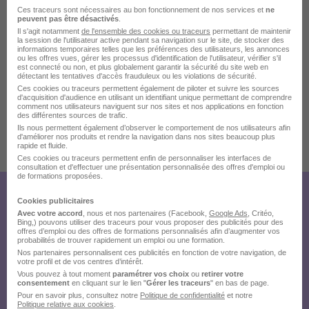
Ces traceurs sont nécessaires au bon fonctionnement de nos services et
ne
peuvent pas être désactivés
.
Il s'agit notamment
de l'ensemble des cookies ou traceurs
permettant de maintenir
la session de l'utilisateur active pendant sa navigation sur le site, de stocker des
informations temporaires telles que les préférences des utilisateurs, les annonces
ou les offres vues, gérer les processus d'identification de l'utilisateur, vérifier s'il
est connecté ou non, et plus globalement garantir la sécurité du site web en
détectant les tentatives d'accès frauduleux ou les violations de sécurité.
Ces cookies ou traceurs permettent également de piloter et suivre les sources
d'acquisition d'audience en utilisant un identifiant unique permettant de comprendre
comment nos utilisateurs naviguent sur nos sites et nos applications en fonction
des différentes sources de trafic.
Ils nous permettent également d’observer le comportement de nos utilisateurs afin
d'améliorer nos produits et rendre la navigation dans nos sites beaucoup plus
rapide et fluide.
Publiée le 26/07/2026 - Réf : 4286569101
Ces cookies ou traceurs permettent enfin de personnaliser les interfaces de
5 de plus
consultation et d'effectuer une présentation personnalisée des offres d'emploi ou
de formations proposées.
Créez votre compte
Cookies publicitaires
Avec votre accord
, nous et nos partenaires (Facebook,
Google Ads
, Critéo,
Hellowork et postulez
Bing,) pouvons utiliser des traceurs pour vous proposer des publicités pour des
offres d’emploi ou des offres de formations personnalisés afin d’augmenter vos
probabilités de trouver rapidement un emploi ou une formation.
sur le site du recruteur !
Nos partenaires personnalisent ces publicités en fonction de votre navigation, de
votre profil et de vos centres d’intérêt.
Vous pouvez à tout moment
paramétrer vos choix
ou
retirer votre
consentement
en cliquant sur le lien "
Gérer les traceurs
" en bas de page.
Pour en savoir plus, consultez notre
Politique de confidentialité
et notre
Politique relative aux cookies
.