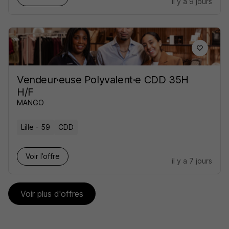
il y a 9 jours
Vendeur·euse Polyvalent·e CDD 35H
H/F
MANGO
Lille - 59
CDD
Voir l’offre
il y a 7 jours
Voir plus d'offres