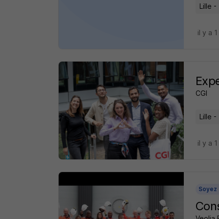
Lille -
il y a 1
Expe
CGI
Lille -
il y a 1
Soyez 
Cons
Veolia 