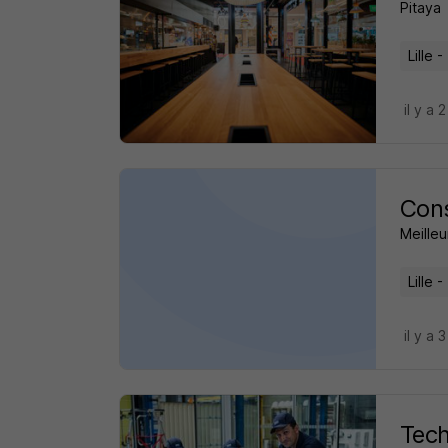
Pitaya
Lille -
il y a 
Cons
Meilleu
Lille -
il y a 
Tech