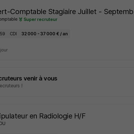
rt-Comptable Stagiaire Juillet - Septem
omptable
Super recruteur
 59
CDI
32 000 - 37 000 € / an
 jour
ecruteurs venir à vous
cruteurs !
pulateur en Radiologie H/F
YOU