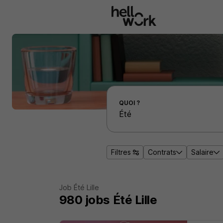
Aller au contenu principal
Effectuer une recherche d'emploi par localité
QUOI ?
Filtres
Contrats
Salaire
Job Été Lille
980
jobs
Été Lille