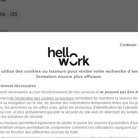
 59
CDI
 jour
Continuer 
oyé Polyvalent Restauration H/F
 utilise des cookies ou traceurs pour rendre votre recherche d’em
formation encore plus efficace.
 59
CDI
ictement nécessaires
 sont nécessaires au bon fonctionnement de nos services et
ne peuvent pas être d
amment
de l'ensemble des cookies ou traceurs
permettant de maintenir la session de l
2 jours
t sa navigation sur le site, de stocker des informations temporaires telles que les 
rs, les annonces ou les offres vues, gérer les processus d'identification de l'utilisateur,
ou non, et plus globalement garantir la sécurité du site web en détectant les tentati
les violations de sécurité.
u traceurs permettent également de piloter et suivre les sources d'acquisition d'a
identifiant unique permettant de comprendre comment nos utilisateurs naviguent sur 
e Pro Assistant Ressources Humaines E-L
ns en fonction des différentes sources de trafic.