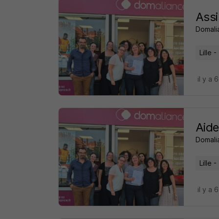
Assi
Domali
Lille -
il y a 
Aid
Domali
Lille -
il y a 