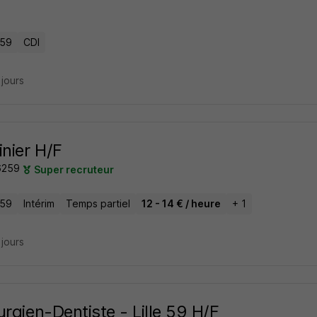
 59
CDI
3 jours
inier H/F
6259
Super recruteur
 59
Intérim
Temps partiel
12 - 14 € / heure
+ 1
3 jours
urgien-Dentiste - Lille 59 H/F