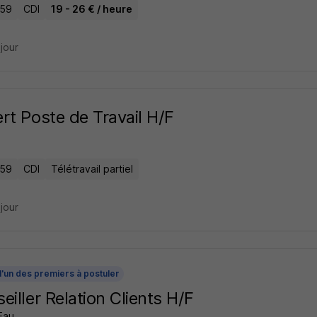
 59
CDI
19 - 26 € / heure
 jour
rt Poste de Travail H/F
 59
CDI
Télétravail partiel
 jour
l'un des premiers à postuler
eiller Relation Clients H/F
Eau