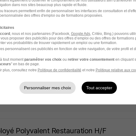
ettent également d’observer le comportement de nos utilisateurs afin d'améliorer no
ampus
igation dans nos sites beaucoup plus rapide et fluide.
u traceurs permettent enfin de personnaliser les interfaces de consultation et d'eff
 59
Alternance
492,22 - 1 823,03 € / mois
personnalisée des offres d'emploi ou de formations proposées.
icitaires
2 jours
accord
, nous et nos partenaires (Facebook,
Google Ads
, Critéo, Bing,) pouvons util
 vous proposer des publicités pour des offres d’emploi ou des offres de formations
ter vos probabilités de trouver rapidement un emploi ou une formation.
es personnalisent ces publicités en fonction de votre navigation, de votre profil et 
à tout moment
paramétrer vos choix
ou
retirer votre consentement
en cliquant s
cteur de Restaurant - Lille H/F
raceurs
" en bas de page.
JOYEUX
Super recruteur
r plus, consultez notre
Politique de confidentialité
et notre
Politique relative aux co
 59
CDI
3 249,98 € / mois
Personnaliser mes choix
Tout accepter
2 jours
oyé Polyvalent Restauration H/F