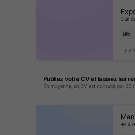
Expe
Club C
Lille -
il y a 1
Publiez votre CV et laissez les r
En moyenne, un CV est consulté par 30 re
Mani
RH & 