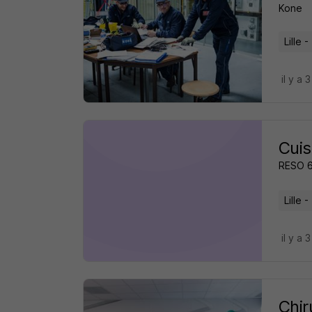
Kone
Lille -
il y a 
Cuis
RESO 
Lille -
il y a 
Chir