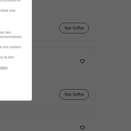
s produits et
ectuer une
Voir l’offre
iser des
 personnalisés
de vos centres
ur le lien
okies
.
Voir l’offre