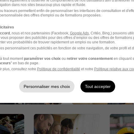
ettent également d’observer le comportement de nos utilisateurs afin d'améliorer no
igation dans nos sites beaucoup plus rapide et fluide.
u traceurs permettent enfin de personnaliser les interfaces de consultation et d'eff
personnalisée des offres d'emploi ou de formations proposées.
images
icitaires
accord
, nous et nos partenaires (Facebook,
Google Ads
, Critéo, Bing,) pouvons util
 vous proposer des publicités pour des offres d’emploi ou des offres de formations
ter vos probabilités de trouver rapidement un emploi ou une formation.
es personnalisent ces publicités en fonction de votre navigation, de votre profil et 
à tout moment
paramétrer vos choix
ou
retirer votre consentement
en cliquant s
raceurs
" en bas de page.
r plus, consultez notre
Politique de confidentialité
et notre
Politique relative aux co
Personnaliser mes choix
Tout accepter