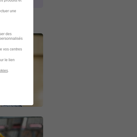
s produits et
ectuer une
iser des
 personnalisés
de vos centres
ur le lien
okies
.