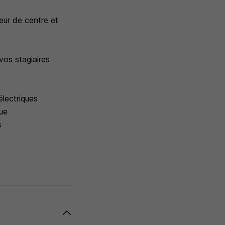
eur de centre et
vos stagiaires
électriques
que
s