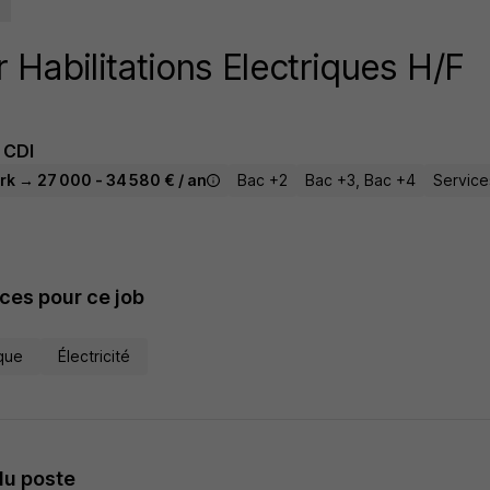
 Habilitations Electriques H/F
CDI
rk → 27 000 - 34 580 € / an
Bac +2
Bac +3, Bac +4
Service
es pour ce job
ique
Électricité
du poste