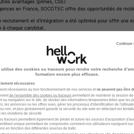
utres avantages (primes, CSE)
gences en France, SOCOTEC offre des opportunités de mobil
recrutement et d'intégration a été optimisé pour offrir une e
te à chaque candidat.
de l'égalité des chances, SOCOTEC France vous informe que 
ces égales, aux candidatures de personnes en situation de 
Continuer 
e recrutement
 utilise des cookies ou traceurs pour rendre votre recherche d’em
formation encore plus efficace.
rutement peuvent varier selon l'offre à laquelle vous postulez.
ictement nécessaires
 sont nécessaires au bon fonctionnement de nos services et
ne peuvent pas être d
etien téléphonique
amment
de l'ensemble des cookies ou traceurs
permettant de maintenir la session de l
t sa navigation sur le site, de stocker des informations temporaires telles que les 
rs, les annonces ou les offres vues, gérer les processus d'identification de l'utilisateur,
etien avec un manager
ou non, et plus globalement garantir la sécurité du site web en détectant les tentati
les violations de sécurité.
u traceurs permettent également de piloter et suivre les sources d'acquisition d'a
 d'embauche
identifiant unique permettant de comprendre comment nos utilisateurs naviguent sur 
ns en fonction des différentes sources de trafic.