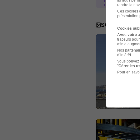
Ils nous perm
rendre la nav
Ces cookies o
présentation 
SOCOTEC en 
Cookies publ
Avec votre 
traceurs pour
afin d’augmen
Nos partenair
d’intérêt.
Vous pouvez 
"
Gérer les t
Pour en savoi