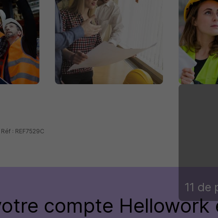
 Réf : REF7529C
11 de 
votre compte Hellowork 