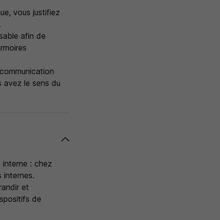
, vous justifiez
.
sable afin de
armoires
a communication
s avez le sens du
interne : chez
internes.
andir et
spositifs de