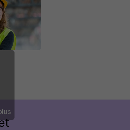
plus
et