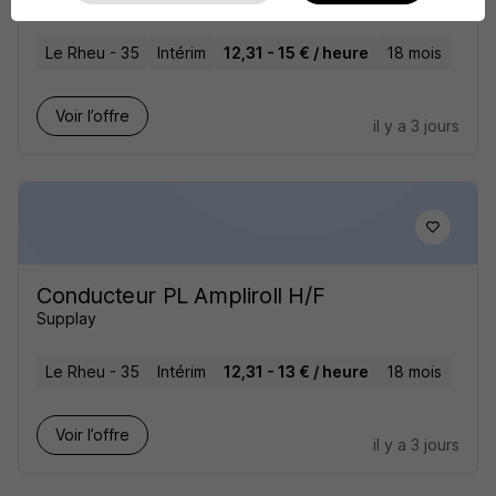
Le Rheu - 35
Intérim
12,31 - 15 € / heure
18 mois
Voir l’offre
il y a 3 jours
Conducteur PL Ampliroll H/F
Supplay
Le Rheu - 35
Intérim
12,31 - 13 € / heure
18 mois
Voir l’offre
il y a 3 jours