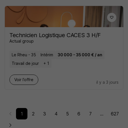
Technicien Logistique CACES 3 H/F
Actual group
Le Rheu - 35
Intérim
30 000 - 35 000 € / an
Travail de jour
+ 1
Voir l’offre
il y a 3 jours
1
2
3
4
5
6
7
...
627