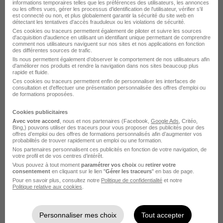
informations temporaires telles que les préférences des utilisateurs, les annonces
ou les offres vues, gérer les processus d'identification de l'utilisateur, vérifier s'il
est connecté ou non, et plus globalement garantir la sécurité du site web en
détectant les tentatives d'accès frauduleux ou les violations de sécurité.
Ces cookies ou traceurs permettent également de piloter et suivre les sources
d'acquisition d'audience en utilisant un identifiant unique permettant de comprendre
comment nos utilisateurs naviguent sur nos sites et nos applications en fonction
des différentes sources de trafic.
Ils nous permettent également d’observer le comportement de nos utilisateurs afin
d'améliorer nos produits et rendre la navigation dans nos sites beaucoup plus
Alternant RH Généraliste H/F
rapide et fluide.
Lavance
Ces cookies ou traceurs permettent enfin de personnaliser les interfaces de
consultation et d'effectuer une présentation personnalisée des offres d'emploi ou
de formations proposées.
Le Rheu - 35
Alternance
12 mois
Cookies publicitaires
Avec votre accord
, nous et nos partenaires (Facebook,
Google Ads
, Critéo,
Bing,) pouvons utiliser des traceurs pour vous proposer des publicités pour des
Voir l’offre
offres d’emploi ou des offres de formations personnalisés afin d’augmenter vos
il y a 2 jours
probabilités de trouver rapidement un emploi ou une formation.
Nos partenaires personnalisent ces publicités en fonction de votre navigation, de
votre profil et de vos centres d’intérêt.
Vous pouvez à tout moment
paramétrer vos choix
ou
retirer votre
consentement
en cliquant sur le lien "
Gérer les traceurs
" en bas de page.
Pour en savoir plus, consultez notre
Politique de confidentialité
et notre
Politique relative aux cookies
.
Electrcien H/F
Personnaliser mes choix
Tout accepter
Supplay