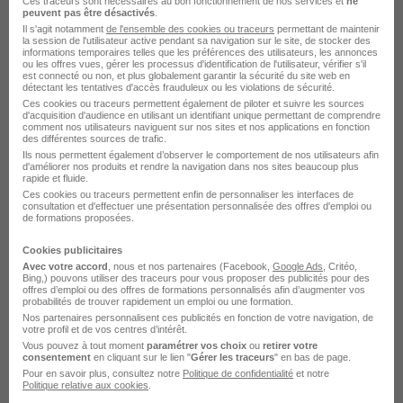
Ces traceurs sont nécessaires au bon fonctionnement de nos services et
ne
Voir l’offre
peuvent pas être désactivés
.
il y a 11 jours
Il s'agit notamment
de l'ensemble des cookies ou traceurs
permettant de maintenir
la session de l'utilisateur active pendant sa navigation sur le site, de stocker des
informations temporaires telles que les préférences des utilisateurs, les annonces
ou les offres vues, gérer les processus d'identification de l'utilisateur, vérifier s'il
est connecté ou non, et plus globalement garantir la sécurité du site web en
détectant les tentatives d'accès frauduleux ou les violations de sécurité.
Ces cookies ou traceurs permettent également de piloter et suivre les sources
d'acquisition d'audience en utilisant un identifiant unique permettant de comprendre
comment nos utilisateurs naviguent sur nos sites et nos applications en fonction
des différentes sources de trafic.
Délégué Médical Guadeloupe H/F
Ils nous permettent également d’observer le comportement de nos utilisateurs afin
d'améliorer nos produits et rendre la navigation dans nos sites beaucoup plus
Servier
rapide et fluide.
Ces cookies ou traceurs permettent enfin de personnaliser les interfaces de
consultation et d'effectuer une présentation personnalisée des offres d'emploi ou
de formations proposées.
Pointe-à-Pitre - 971
CDI
Cookies publicitaires
Avec votre accord
, nous et nos partenaires (Facebook,
Google Ads
, Critéo,
Voir l’offre
Bing,) pouvons utiliser des traceurs pour vous proposer des publicités pour des
il y a 13 jours
offres d’emploi ou des offres de formations personnalisés afin d’augmenter vos
probabilités de trouver rapidement un emploi ou une formation.
Nos partenaires personnalisent ces publicités en fonction de votre navigation, de
votre profil et de vos centres d’intérêt.
Vous pouvez à tout moment
paramétrer vos choix
ou
retirer votre
consentement
en cliquant sur le lien "
Gérer les traceurs
" en bas de page.
Pour en savoir plus, consultez notre
Politique de confidentialité
et notre
Politique relative aux cookies
.