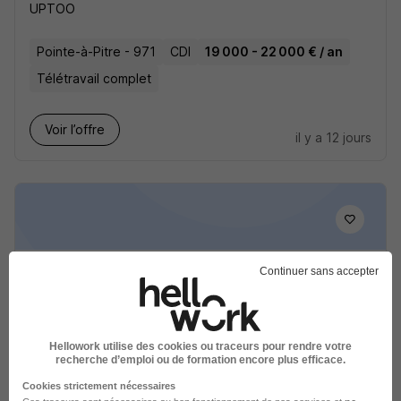
UPTOO
Pointe-à-Pitre - 971
CDI
19 000 - 22 000 € / an
Télétravail complet
Voir l’offre
il y a 12 jours
Conducteur de Pelle H/F
Continuer sans accepter
Artus Interim
Pointe-à-Pitre - 971
Intérim
12,31 - 16 € / heure
Hellowork utilise des cookies ou traceurs pour rendre votre
recherche d’emploi ou de formation encore plus efficace.
1 semaine
Cookies strictement nécessaires