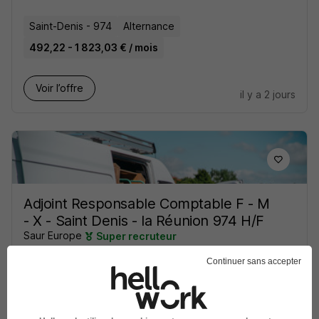
Saint-Denis - 974
Alternance
492,22 - 1 823,03 € / mois
Voir l’offre
il y a 2 jours
Adjoint Responsable Comptable F - M
- X - Saint Denis - la Réunion 974 H/F
Saur Europe
Super recruteur
Continuer sans accepter
Saint-Denis - 974
CDI
Voir l’offre
il y a 2 jours