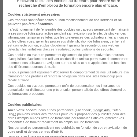
Hellowork utilise des cookies ou traceurs pour rendre votre
recherche d’emploi ou de formation encore plus efficace.
Cookies strictement nécessaires
Ces traceurs sont nécessaires au bon fonctionnement de nos services et
ne
peuvent pas être désactivés
.
Il s'agit notamment
de l'ensemble des cookies ou traceurs
permettant de maintenir
la session de l'utilisateur active pendant sa navigation sur le site, de stocker des
informations temporaires telles que les préférences des utilisateurs, les annonces
ou les offres vues, gérer les processus d'identification de l'utilisateur, vérifier s'il
Chargé de Mission Emploi Formation
est connecté ou non, et plus globalement garantir la sécurité du site web en
détectant les tentatives d'accès frauduleux ou les violations de sécurité.
en Alternance Nord H/F
Ces cookies ou traceurs permettent également de piloter et suivre les sources
d'acquisition d'audience en utilisant un identifiant unique permettant de comprendre
Actual group
comment nos utilisateurs naviguent sur nos sites et nos applications en fonction
des différentes sources de trafic.
Ils nous permettent également d’observer le comportement de nos utilisateurs afin
Saint-Denis - 974
Alternance
400 - 1 800 € / mois
d'améliorer nos produits et rendre la navigation dans nos sites beaucoup plus
rapide et fluide.
12 mois
Ces cookies ou traceurs permettent enfin de personnaliser les interfaces de
consultation et d'effectuer une présentation personnalisée des offres d'emploi ou
de formations proposées.
Voir l’offre
il y a 2 jours
Cookies publicitaires
Avec votre accord
, nous et nos partenaires (Facebook,
Google Ads
, Critéo,
Bing,) pouvons utiliser des traceurs pour vous proposer des publicités pour des
offres d’emploi ou des offres de formations personnalisés afin d’augmenter vos
probabilités de trouver rapidement un emploi ou une formation.
Nos partenaires personnalisent ces publicités en fonction de votre navigation, de
votre profil et de vos centres d’intérêt.