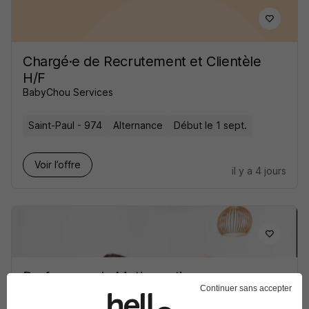
Chargé·e de Recrutement et Clientèle
H/F
BabyChou Services
Saint-Paul - 974
Alternance
Début le 1 sept.
Voir l’offre
il y a 4 jours
Professeur de Mathematiques pour
Continuer sans accepter
Cours Particuliers H/F
Anacours