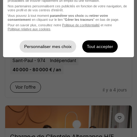
probabilités de trouver rapidement un emploi ou une formation.
Nos partenaires personnalisent ces publicités en fonction de votre navigation, de
votre profil et de vos centres d’intérêt.
Vous pouvez à tout moment
paramétrer vos choix
ou
retirer votre
consentement
en cliquant sur le lien "
Gérer les traceurs
" en bas de page.
Pour en savoir plus, consultez notre
Politique de confidentialité
et notre
Politique relative aux cookies
.
Conseiller Immobilier H/F
Capifrance
Personnaliser mes choix
Tout accepter
Saint-Paul - 974
Indépendant
40 000 - 80 000 € / an
Voir l’offre
il y a 4 jours
Charge·e de Clientele Alternance H/F