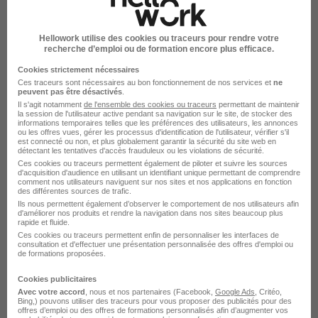
Saint-Paul - 974
CDD
19 € / heure
Hellowork utilise des cookies ou traceurs pour rendre votre
recherche d’emploi ou de formation encore plus efficace.
Cookies strictement nécessaires
Voir l’offre
il y a 3 jours
Ces traceurs sont nécessaires au bon fonctionnement de nos services et
ne
peuvent pas être désactivés
.
Il s'agit notamment
de l'ensemble des cookies ou traceurs
permettant de maintenir
la session de l'utilisateur active pendant sa navigation sur le site, de stocker des
informations temporaires telles que les préférences des utilisateurs, les annonces
ou les offres vues, gérer les processus d'identification de l'utilisateur, vérifier s'il
est connecté ou non, et plus globalement garantir la sécurité du site web en
détectant les tentatives d'accès frauduleux ou les violations de sécurité.
Ces cookies ou traceurs permettent également de piloter et suivre les sources
d'acquisition d'audience en utilisant un identifiant unique permettant de comprendre
comment nos utilisateurs naviguent sur nos sites et nos applications en fonction
Chef de Secteur - Grande Distribution
des différentes sources de trafic.
H/F
Ils nous permettent également d’observer le comportement de nos utilisateurs afin
d'améliorer nos produits et rendre la navigation dans nos sites beaucoup plus
Talented International
rapide et fluide.
Ces cookies ou traceurs permettent enfin de personnaliser les interfaces de
consultation et d'effectuer une présentation personnalisée des offres d'emploi ou
Saint-Paul - 974
CDI
45 000 - 55 000 € / an
de formations proposées.
Cookies publicitaires
Avec votre accord
, nous et nos partenaires (Facebook,
Google Ads
, Critéo,
Voir l’offre
il y a 4 jours
Bing,) pouvons utiliser des traceurs pour vous proposer des publicités pour des
offres d’emploi ou des offres de formations personnalisés afin d’augmenter vos