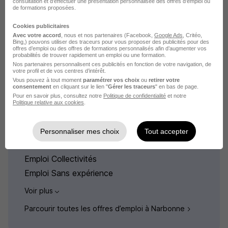
Parcourir toutes les offres d’emploi de ssiap par ville
consultation et d'effectuer une présentation personnalisée des offres d'emploi ou
de formations proposées.
Cookies publicitaires
Avec votre accord
, nous et nos partenaires (Facebook,
Google Ads
, Critéo,
Bing,) pouvons utiliser des traceurs pour vous proposer des publicités pour des
offres d’emploi ou des offres de formations personnalisés afin d’augmenter vos
probabilités de trouver rapidement un emploi ou une formation.
Nos partenaires personnalisent ces publicités en fonction de votre navigation, de
votre profil et de vos centres d’intérêt.
L'emploi par mot clé à Narbonne
Vous pouvez à tout moment
paramétrer vos choix
ou
retirer votre
consentement
en cliquant sur le lien "
Gérer les traceurs
" en bas de page.
Pour en savoir plus, consultez notre
Politique de confidentialité
et notre
Emploi Stable
Politique relative aux cookies
.
Emploi Junior
Emploi Fonction publique
Personnaliser mes choix
Tout accepter
Emploi Débutant
Emploi Collectivités
Emploi Sans expérience
Voir plus
Parcourir toutes les offres d’emploi à Narbonne