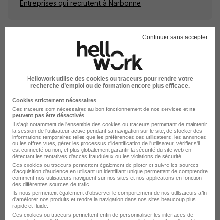
Entreprises qui recrutent à Narbonne
Continuer sans accepter
Explorez les offres d'emploi
ssiap par ville les plus
Hellowork utilise des cookies ou traceurs pour rendre votre
recherche d’emploi ou de formation encore plus efficace.
recherchés
Cookies strictement nécessaires
Ces traceurs sont nécessaires au bon fonctionnement de nos services et
ne
peuvent pas être désactivés
.
Emploi SSIAP Paris
Il s'agit notamment
de l'ensemble des cookies ou traceurs
permettant de maintenir
la session de l'utilisateur active pendant sa navigation sur le site, de stocker des
Emploi SSIAP Marseille
informations temporaires telles que les préférences des utilisateurs, les annonces
ou les offres vues, gérer les processus d'identification de l'utilisateur, vérifier s'il
Emploi SSIAP Toulouse
est connecté ou non, et plus globalement garantir la sécurité du site web en
détectant les tentatives d'accès frauduleux ou les violations de sécurité.
Emploi SSIAP Nantes
Ces cookies ou traceurs permettent également de piloter et suivre les sources
d'acquisition d'audience en utilisant un identifiant unique permettant de comprendre
Emploi SSIAP Nancy
comment nos utilisateurs naviguent sur nos sites et nos applications en fonction
des différentes sources de trafic.
Emploi SSIAP Strasbourg
Ils nous permettent également d’observer le comportement de nos utilisateurs afin
d'améliorer nos produits et rendre la navigation dans nos sites beaucoup plus
Voir plus
rapide et fluide.
Ces cookies ou traceurs permettent enfin de personnaliser les interfaces de