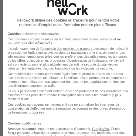
Agent de Sécurité Ssiap 1 - CDI Tc -
Poissy 78300 H/F
Hellowork utilise des cookies ou traceurs pour rendre votre
recherche d’emploi ou de formation encore plus efficace.
Groupe SGP
Super recruteur
Cookies strictement nécessaires
Ces traceurs sont nécessaires au bon fonctionnement de nos services et
ne
Poissy - 78
CDI
12,96 - 12,97 € / heure
peuvent pas être désactivés
.
Il s'agit notamment
de l'ensemble des cookies ou traceurs
permettant de maintenir
la session de l'utilisateur active pendant sa navigation sur le site, de stocker des
informations temporaires telles que les préférences des utilisateurs, les annonces
Voir l’offre
ou les offres vues, gérer les processus d'identification de l'utilisateur, vérifier s'il
il y a 12 jours
est connecté ou non, et plus globalement garantir la sécurité du site web en
détectant les tentatives d'accès frauduleux ou les violations de sécurité.
Ces cookies ou traceurs permettent également de piloter et suivre les sources
d'acquisition d'audience en utilisant un identifiant unique permettant de comprendre
comment nos utilisateurs naviguent sur nos sites et nos applications en fonction
des différentes sources de trafic.
Ils nous permettent également d’observer le comportement de nos utilisateurs afin
d'améliorer nos produits et rendre la navigation dans nos sites beaucoup plus
rapide et fluide.
Ces cookies ou traceurs permettent enfin de personnaliser les interfaces de
Agent de Sécurité Ssiap 1 - Temps
consultation et d'effectuer une présentation personnalisée des offres d'emploi ou
de formations proposées.
Partiel Week-End H/F
OISE PROTECTION
Super recruteur
Cookies publicitaires
Avec votre accord
, nous et nos partenaires (Facebook,
Google Ads
, Critéo,
Bing,) pouvons utiliser des traceurs pour vous proposer des publicités pour des