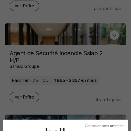
Voir l’offre
plus de 1 mois
Agent de Sécurité Incendie Ssiap 2
H/F
Samsic Groupe
Paris 1er - 75
CDI
1 965 - 2 357 € / mois
Voir l’offre
il y a 15 jours
Continuer sans accepter