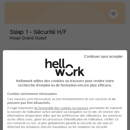
Ssiap 1 - Sécurité H/F
Hospi Grand Ouest
Nantes - 44
CDI
2 150 - 2 710 € / mois
Continuer sans accepter
Voir l’offre
il y a 8 jours
Hellowork utilise des cookies ou traceurs pour rendre votre
recherche d’emploi ou de formation encore plus efficace.
Cookies strictement nécessaires
Ces traceurs sont nécessaires au bon fonctionnement de nos services et
ne
peuvent pas être désactivés
.
Il s'agit notamment
de l'ensemble des cookies ou traceurs
permettant de maintenir
la session de l'utilisateur active pendant sa navigation sur le site, de stocker des
Agent - Agente de Sécurité Ssiap 1
informations temporaires telles que les préférences des utilisateurs, les annonces
ou les offres vues, gérer les processus d'identification de l'utilisateur, vérifier s'il
H/F
est connecté ou non, et plus globalement garantir la sécurité du site web en
détectant les tentatives d'accès frauduleux ou les violations de sécurité.
A2B Sécurité