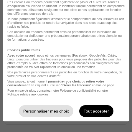
Ces cookies ou traceurs permettent également de piloter et suivre les sources
d'acquisition d'audience en utilisant un identifiant unique permettant de comprendre
comment nos utilisateurs naviguent sur nos sites et nos applications en fonction
Nantes - 44
CDI
12,96 - 13,45 € / heure
des différentes sources de trafic.
Ils nous permettent également d’observer le comportement de nos utilisateurs afin
d'améliorer nos produits et rendre la navigation dans nos sites beaucoup plus
rapide et fluide.
Voir l’offre
il y a 12 jours
Ces cookies ou traceurs permettent enfin de personnaliser les interfaces de
consultation et d'effectuer une présentation personnalisée des offres d'emploi ou
de formations proposées.
Cookies publicitaires
Avec votre accord
, nous et nos partenaires (Facebook,
Google Ads
, Critéo,
Bing,) pouvons utiliser des traceurs pour vous proposer des publicités pour des
offres d’emploi ou des offres de formations personnalisés afin d’augmenter vos
probabilités de trouver rapidement un emploi ou une formation.
Nos partenaires personnalisent ces publicités en fonction de votre navigation, de
Agent de Sécurité - Ssiap 1 H/F
votre profil et de vos centres d’intérêt.
Vous pouvez à tout moment
paramétrer vos choix
ou
retirer votre
Onet Securite Solutions Humaines Nantes
consentement
en cliquant sur le lien "
Gérer les traceurs
" en bas de page.
Pour en savoir plus, consultez notre
Politique de confidentialité
et notre
Politique relative aux cookies
.
Nantes - 44
CDD
1 965,78 € / mois
Personnaliser mes choix
Tout accepter
Voir l’offre
il y a 19 jours