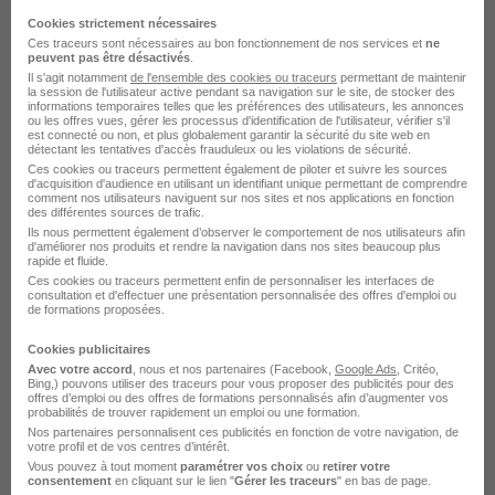
Cookies strictement nécessaires
Ces traceurs sont nécessaires au bon fonctionnement de nos services et
ne
peuvent pas être désactivés
.
Psychiatre - CDI H/F
Il s'agit notamment
de l'ensemble des cookies ou traceurs
permettant de maintenir
Sponsor job Aix
la session de l'utilisateur active pendant sa navigation sur le site, de stocker des
informations temporaires telles que les préférences des utilisateurs, les annonces
ou les offres vues, gérer les processus d'identification de l'utilisateur, vérifier s'il
est connecté ou non, et plus globalement garantir la sécurité du site web en
Narbonne - 11
CDI
86,17 - 500 € / jour
détectant les tentatives d'accès frauduleux ou les violations de sécurité.
Ces cookies ou traceurs permettent également de piloter et suivre les sources
d'acquisition d'audience en utilisant un identifiant unique permettant de comprendre
comment nos utilisateurs naviguent sur nos sites et nos applications en fonction
Voir l’offre
il y a 6 jours
des différentes sources de trafic.
Ils nous permettent également d’observer le comportement de nos utilisateurs afin
d'améliorer nos produits et rendre la navigation dans nos sites beaucoup plus
rapide et fluide.
Ces cookies ou traceurs permettent enfin de personnaliser les interfaces de
consultation et d'effectuer une présentation personnalisée des offres d'emploi ou
de formations proposées.
Cookies publicitaires
Avec votre accord
, nous et nos partenaires (Facebook,
Google Ads
, Critéo,
Manipulateur Radio - Interim H/F
Bing,) pouvons utiliser des traceurs pour vous proposer des publicités pour des
offres d’emploi ou des offres de formations personnalisés afin d’augmenter vos
Sponsor job Aix
probabilités de trouver rapidement un emploi ou une formation.
Nos partenaires personnalisent ces publicités en fonction de votre navigation, de
votre profil et de vos centres d’intérêt.
Narbonne - 11
Intérim
1 867,02 - 3 500 € / mois
Vous pouvez à tout moment
paramétrer vos choix
ou
retirer votre
consentement
en cliquant sur le lien "
Gérer les traceurs
" en bas de page.
4 mois