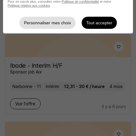
Pour en savoir plus, consultez notre
Politique de confidentialité
et notre
Politique relative aux cookies
.
Voir l’offre
il y a 6 jours
Personnaliser mes choix
Tout accepter
Ibode - Interim H/F
Sponsor job Aix
Narbonne - 11
Intérim
12,31 - 30 € / heure
4 mois
Voir l’offre
il y a 6 jours