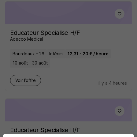
Educateur Specialise H/F
Adecco Medical
Bourdeaux - 26
Intérim
12,31 - 20 € / heure
10 août - 30 août
Voir l’offre
il y a 4 heures
Educateur Specialise H/F
Adecco Medical