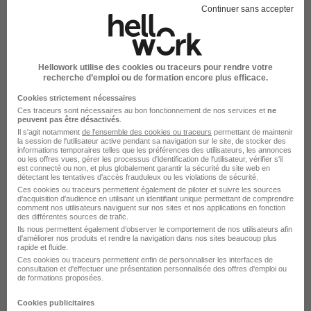
Continuer sans accepter
Bourdeaux - 26
Intérim
12,31 - 20 € / heure
20 août - 30 sept.
Hellowork utilise des cookies ou traceurs pour rendre votre
recherche d’emploi ou de formation encore plus efficace.
Voir l’offre
il y a 4 heures
Cookies strictement nécessaires
Ces traceurs sont nécessaires au bon fonctionnement de nos services et
ne
peuvent pas être désactivés
.
Il s'agit notamment
de l'ensemble des cookies ou traceurs
permettant de maintenir
la session de l'utilisateur active pendant sa navigation sur le site, de stocker des
informations temporaires telles que les préférences des utilisateurs, les annonces
ou les offres vues, gérer les processus d'identification de l'utilisateur, vérifier s'il
est connecté ou non, et plus globalement garantir la sécurité du site web en
détectant les tentatives d'accès frauduleux ou les violations de sécurité.
Ces cookies ou traceurs permettent également de piloter et suivre les sources
d'acquisition d'audience en utilisant un identifiant unique permettant de comprendre
Educateur Specialise H/F
comment nos utilisateurs naviguent sur nos sites et nos applications en fonction
des différentes sources de trafic.
Adecco Medical
Ils nous permettent également d’observer le comportement de nos utilisateurs afin
d'améliorer nos produits et rendre la navigation dans nos sites beaucoup plus
rapide et fluide.
Paron - 89
Intérim
12,31 - 21,56 € / heure
Ces cookies ou traceurs permettent enfin de personnaliser les interfaces de
consultation et d'effectuer une présentation personnalisée des offres d'emploi ou
12 août - 27 août
de formations proposées.
Cookies publicitaires