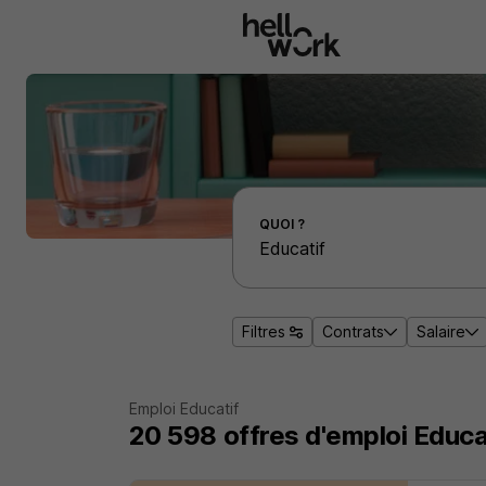
Aller au contenu principal
Effectuer une recherche d'emploi par localité
QUOI ?
Filtres
Contrats
Salaire
Emploi Educatif
20 598
offres d'emploi
Educa