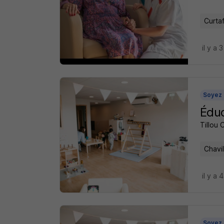
Curta
il y a 
Soyez 
Éduc
Tillou 
Chavil
il y a 
Soyez 