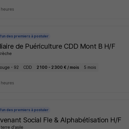
4 heures
l'un des premiers à postuler
liaire de Puériculture CDD Mont B H/F
Crèche
ouge - 92
CDD
2 100 - 2 300 € / mois
5 mois
4 heures
l'un des premiers à postuler
rvenant Social Fle & Alphabétisation H/F
terre d'asile