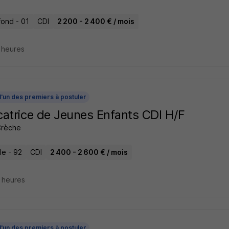
fond - 01
CDI
2 200 - 2 400 € / mois
3 heures
l'un des premiers à postuler
atrice de Jeunes Enfants CDI H/F
Crèche
le - 92
CDI
2 400 - 2 600 € / mois
4 heures
l'un des premiers à postuler