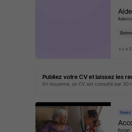
Aide
Adecco
Belmo
il y a 
Publiez votre CV et laissez les r
En moyenne, un CV est consulté par 30 re
Soyez 
Acco
Korian