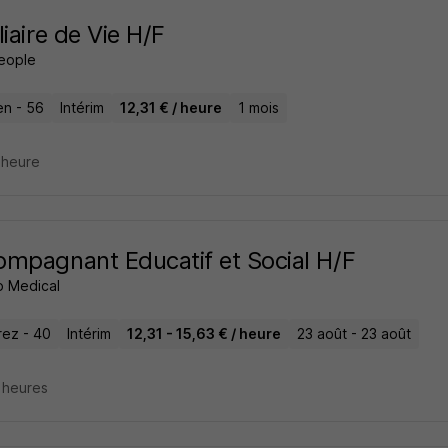
liaire de Vie H/F
People
en - 56
Intérim
12,31 € / heure
1 mois
1 heure
mpagnant Educatif et Social H/F
 Medical
ez - 40
Intérim
12,31 - 15,63 € / heure
23 août - 23 août
2 heures