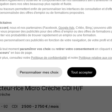
ettent également d’observer le comportement de nos utilisateurs afin d'améliorer no
igation dans nos sites beaucoup plus rapide et fluide.
u traceurs permettent enfin de personnaliser les interfaces de consultation et d'eff
personnalisée des offres d'emploi ou de formations proposées.
l'un des premiers à postuler
cteur·rice Micro Crèche CDI H/F
icitaires
accord
, nous et nos partenaires (Facebook,
Google Ads
, Critéo, Bing,) pouvons util
Crèche
 vous proposer des publicités pour des offres d’emploi ou des offres de formations
ter vos probabilités de trouver rapidement un emploi ou une formation.
es personnalisent ces publicités en fonction de votre navigation, de votre profil et 
ouge - 92
CDI
2 500 - 2 750 € / mois
à tout moment
paramétrer vos choix
ou
retirer votre consentement
en cliquant s
raceurs
" en bas de page.
4 heures
r plus, consultez notre
Politique de confidentialité
et notre
Politique relative aux co
Personnaliser mes choix
Tout accepter
l'un des premiers à postuler
cteur·rice Micro Crèche CDI H/F
Crèche
 - 92
CDI
2 500 - 2 750 € / mois