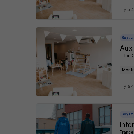
il y a 
Soyez 
Auxi
Tillou 
Montr
il y a 
Soyez 
Inte
France 