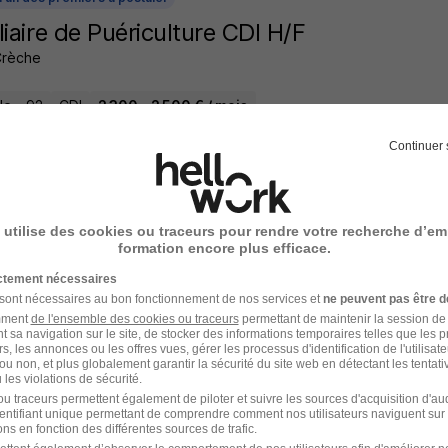
liaire de Puériculture CDI H/F
Crèche
le - 92
CDI
2 300 - 2 500 € / mois
Continuer 
4 heures
 utilise des cookies ou traceurs pour rendre votre recherche d’em
formation encore plus efficace.
l'un des premiers à postuler
ictement nécessaires
ctrice Micro Crèche CDD Villiers H/F
 sont nécessaires au bon fonctionnement de nos services et
ne peuvent pas être d
Crèche
amment
de l'ensemble des cookies ou traceurs
permettant de maintenir la session de l
t sa navigation sur le site, de stocker des informations temporaires telles que les 
rs, les annonces ou les offres vues, gérer les processus d'identification de l'utilisateur,
rs-sur-Marne - 94
CDD
2 500 - 2 700 € / mois
5 mois
ou non, et plus globalement garantir la sécurité du site web en détectant les tentati
les violations de sécurité.
u traceurs permettent également de piloter et suivre les sources d'acquisition d'a
identifiant unique permettant de comprendre comment nos utilisateurs naviguent sur 
4 heures
ns en fonction des différentes sources de trafic.