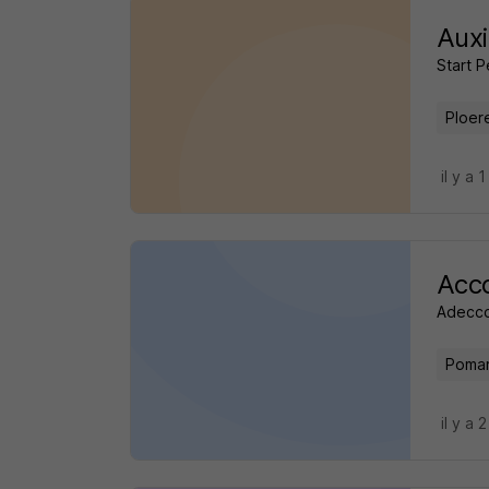
Auxi
Start 
Ploer
il y a 
Acco
Adecco
Pomar
il y a 