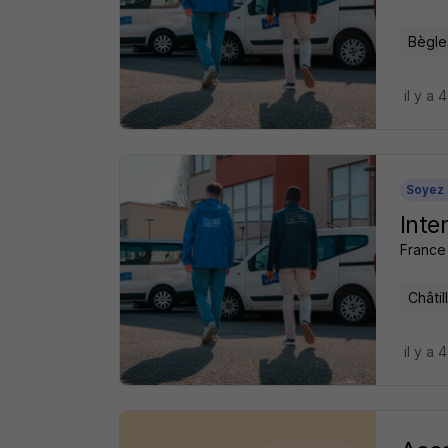
Bègle
il y a 
Soyez 
Inte
France 
Châtil
il y a 