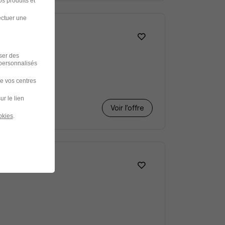
s produits et
ectuer une
iser des
 personnalisés
de vos centres
ur le lien
Voir l’offre
okies
.