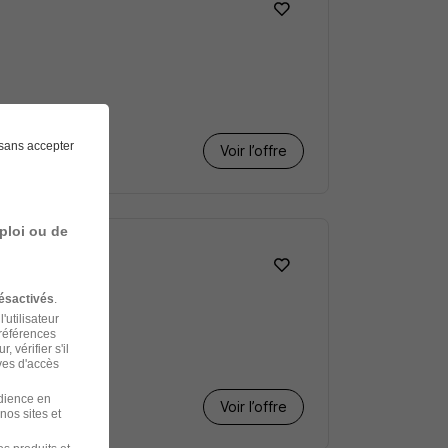
sans accepter
Voir l’offre
ploi ou de
ésactivés
.
'utilisateur
préférences
 vérifier s'il
ves d'accès
udience en
Voir l’offre
nos sites et