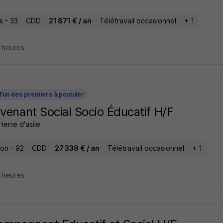
s - 33
CDD
21 871 € / an
Télétravail occasionnel
+ 1
4 heures
l'un des premiers à postuler
rvenant Social Socio Éducatif H/F
terre d'asile
lon - 92
CDD
27 339 € / an
Télétravail occasionnel
+ 1
4 heures