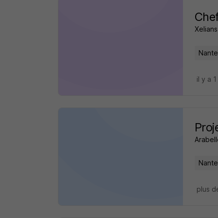
Chef
Xelians
Nante
il y a 1
Proj
Arabell
Nante
plus d