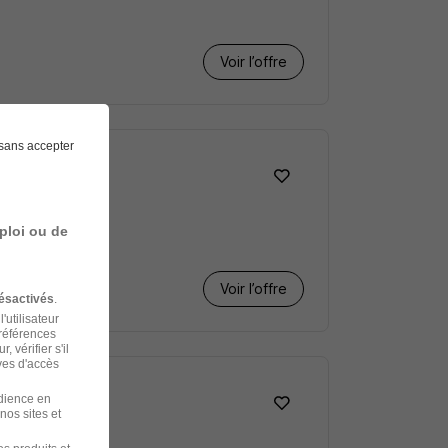
Voir l’offre
sans accepter
ploi ou de
Voir l’offre
ésactivés
.
'utilisateur
préférences
 vérifier s'il
ves d'accès
udience en
nos sites et