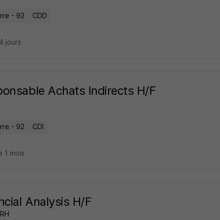
rre - 92
CDD
24 jours
onsable Achats Indirects H/F
rre - 92
CDI
e 1 mois
ncial Analysis H/F
 RH