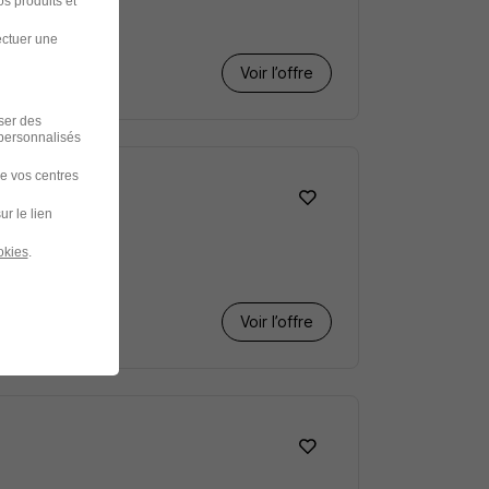
s produits et
ectuer une
Voir l’offre
iser des
 personnalisés
de vos centres
ur le lien
okies
.
Voir l’offre