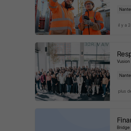
Nante
il y a 
Resp
Vusion
Nante
plus d
Fina
Bridge