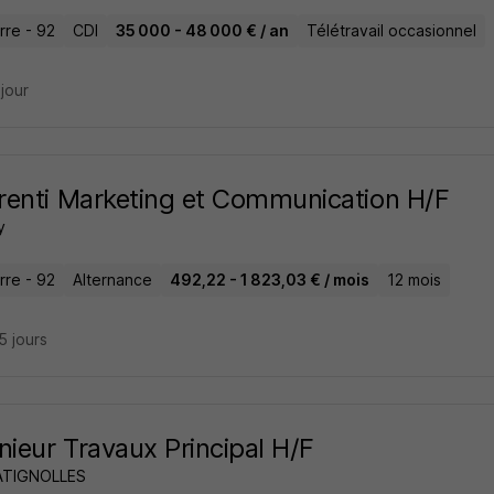
rre - 92
CDI
35 000 - 48 000 € / an
Télétravail occasionnel
 jour
enti Marketing et Communication H/F
y
rre - 92
Alternance
492,22 - 1 823,03 € / mois
12 mois
25 jours
nieur Travaux Principal H/F
ATIGNOLLES