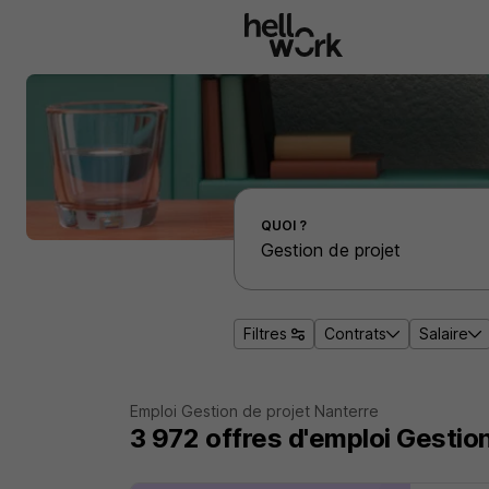
Aller au contenu principal
Effectuer une recherche d'emploi par localité
QUOI ?
Filtres
Contrats
Salaire
Emploi Gestion de projet Nanterre
3 972
offres d'emploi
Gestion