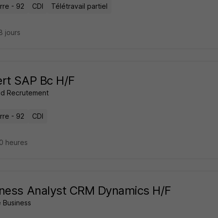
rre - 92
CDI
Télétravail partiel
18 jours
rt SAP Bc H/F
d Recrutement
rre - 92
CDI
 20 heures
iness Analyst CRM Dynamics H/F
 Business