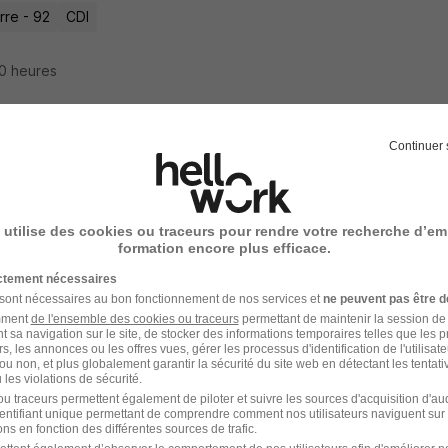
rre - 92
CDI
 20 heures
Continuer 
onsable Pôle Si H/F
ma Gan Vie
Super recruteur
 utilise des cookies ou traceurs pour rendre votre recherche d’em
rre - 92
CDI
70 000 - 100 000 € / an
Télétravail partiel
formation encore plus efficace.
ictement nécessaires
14 jours
 sont nécessaires au bon fonctionnement de nos services et
ne peuvent pas être d
amment
de l'ensemble des cookies ou traceurs
permettant de maintenir la session de l
t sa navigation sur le site, de stocker des informations temporaires telles que les 
rs, les annonces ou les offres vues, gérer les processus d'identification de l'utilisateur,
ou non, et plus globalement garantir la sécurité du site web en détectant les tentati
les violations de sécurité.
nieur Avant-Vente Digital Signage H/F
u traceurs permettent également de piloter et suivre les sources d'acquisition d'a
identifiant unique permettant de comprendre comment nos utilisateurs naviguent sur 
H
ns en fonction des différentes sources de trafic.