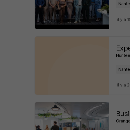
Nante
il y a 
Expe
Huntee
Nante
il y a
Bus
Orange