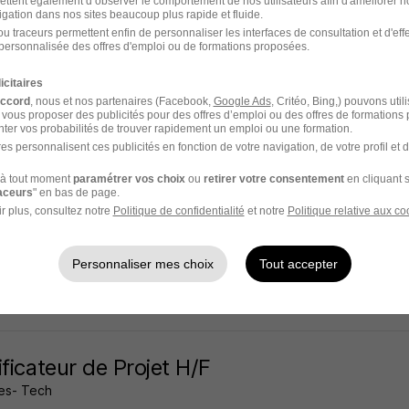
ettent également d’observer le comportement de nos utilisateurs afin d'améliorer no
igation dans nos sites beaucoup plus rapide et fluide.
rre - 92
CDI
60 000 - 70 000 € / an
u traceurs permettent enfin de personnaliser les interfaces de consultation et d'eff
personnalisée des offres d'emploi ou de formations proposées.
 20 heures
icitaires
accord
, nous et nos partenaires (Facebook,
Google Ads
, Critéo, Bing,) pouvons util
 vous proposer des publicités pour des offres d’emploi ou des offres de formations
ter vos probabilités de trouver rapidement un emploi ou une formation.
es personnalisent ces publicités en fonction de votre navigation, de votre profil et 
 de Projet Fonctionnel H/F
à tout moment
paramétrer vos choix
ou
retirer votre consentement
en cliquant s
ma Gan Vie
Super recruteur
raceurs
" en bas de page.
r plus, consultez notre
Politique de confidentialité
et notre
Politique relative aux co
rre - 92
CDI
50 000 € / an
Télétravail partiel
Personnaliser mes choix
Tout accepter
 jour
ificateur de Projet H/F
es- Tech