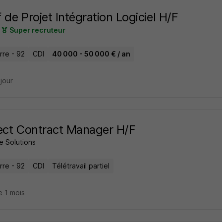
 de Projet Intégration Logiciel H/F
Super recruteur
rre - 92
CDI
40 000 - 50 000 € / an
 jour
ect Contract Manager H/F
e Solutions
rre - 92
CDI
Télétravail partiel
e 1 mois