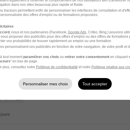
ettent également d’observer le comportement de nos utilisateurs afin d'améliorer no
igation dans nos sites beaucoup plus rapide et fluide.
étaire Médical - Laboratoire Médical H/F
u traceurs permettent enfin de personnaliser les interfaces de consultation et d'eff
personnalisée des offres d'emploi ou de formations proposées.
AUX CONFLUENCE
icitaires
accord
, nous et nos partenaires (Facebook,
Google Ads
, Critéo, Bing,) pouvons util
l - 94
CDD
4 mois
 vous proposer des publicités pour des offres d’emploi ou des offres de formations
ter vos probabilités de trouver rapidement un emploi ou une formation.
es personnalisent ces publicités en fonction de votre navigation, de votre profil et 
 jour
à tout moment
paramétrer vos choix
ou
retirer votre consentement
en cliquant s
raceurs
" en bas de page.
r plus, consultez notre
Politique de confidentialité
et notre
Politique relative aux co
ailleur Social Pôle Enfance et Parentalité 
Personnaliser mes choix
Tout accepter
Rouge française
l - 94
CDI
2 jours