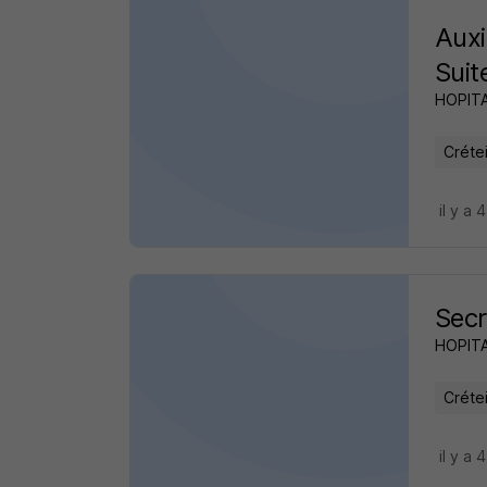
Auxi
Suit
HOPIT
Crétei
il y a 
Secr
HOPIT
Crétei
il y a 