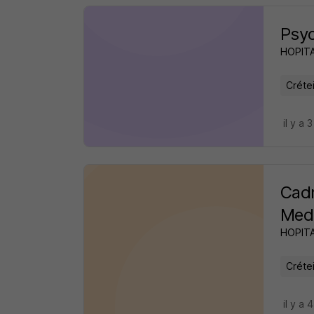
Psyc
HOPIT
Crétei
il y a 
Cadr
Medi
HOPIT
Crétei
il y a 