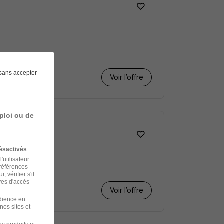
sans accepter
Voir l’offre
ploi ou de
ée H/F
ésactivés
.
'utilisateur
préférences
 vérifier s'il
ves d'accès
Voir l’offre
udience en
nos sites et