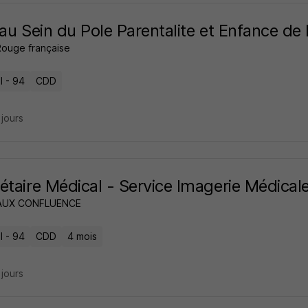
 au Sein du Pole Parentalite et Enfance de
Rouge française
l - 94
CDD
2 jours
étaire Médical - Service Imagerie Médical
AUX CONFLUENCE
l - 94
CDD
4 mois
2 jours