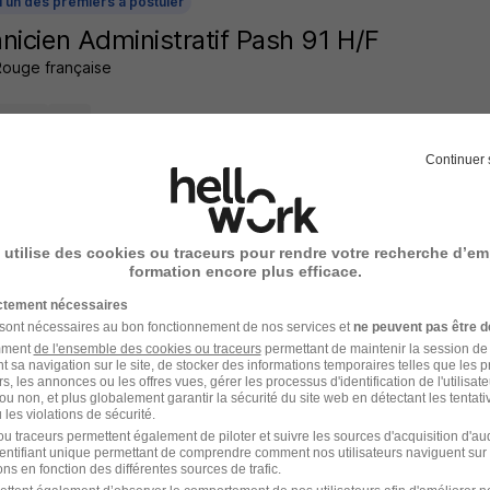
l'un des premiers à postuler
nicien Administratif Pash 91 H/F
Rouge française
l - 94
CDI
Continuer 
 jour
 utilise des cookies ou traceurs pour rendre votre recherche d’em
formation encore plus efficace.
ateur Spécialisé Contact Enfance Protég
ictement nécessaires
AUX CONFLUENCE
 sont nécessaires au bon fonctionnement de nos services et
ne peuvent pas être d
amment
de l'ensemble des cookies ou traceurs
permettant de maintenir la session de l
t sa navigation sur le site, de stocker des informations temporaires telles que les 
l - 94
CDI
rs, les annonces ou les offres vues, gérer les processus d'identification de l'utilisateur,
ou non, et plus globalement garantir la sécurité du site web en détectant les tentati
les violations de sécurité.
 jour
u traceurs permettent également de piloter et suivre les sources d'acquisition d'a
identifiant unique permettant de comprendre comment nos utilisateurs naviguent sur 
ns en fonction des différentes sources de trafic.