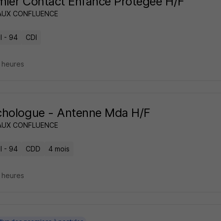
rmier Contact Enfance Protégée H/F
AUX CONFLUENCE
l - 94
CDI
4 heures
chologue - Antenne Mda H/F
AUX CONFLUENCE
l - 94
CDD
4 mois
4 heures