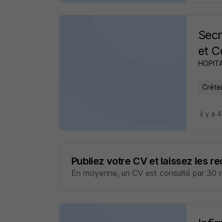
Secr
et C
HOPIT
Crétei
il y a 
Publiez votre CV et laissez les r
En moyenne, un CV est consulté par 30 re