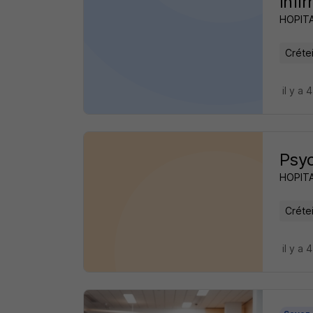
Infi
HOPIT
Crétei
il y a 
Psy
HOPIT
Crétei
il y a 