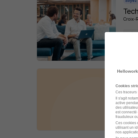
Soyez 
Tech
Croix-
Crétei
il y a 1
Hellowork
Educ
Cookies str
HOPIT
Ces traceurs
Il s'agit not
active pendan
Crétei
des utilisateu
est connecté 
frauduleux ou 
il y a 1
Ces cookies o
utilisant un 
nos applicatio