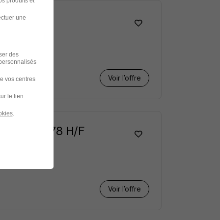
s produits et
ectuer une
iser des
 personnalisés
Voir l’offre
de vos centres
ur le lien
okies
.
de la Pash 78 H/F
Voir l’offre