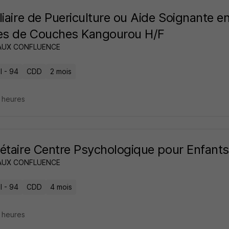
liaire de Puericulture ou Aide Soignante e
es de Couches Kangourou H/F
AUX CONFLUENCE
l - 94
CDD
2 mois
4 heures
étaire Centre Psychologique pour Enfants
AUX CONFLUENCE
l - 94
CDD
4 mois
4 heures