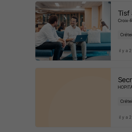
Tisf
Croix-
Crétei
il y a 
Secr
HOPIT
Crétei
il y a 