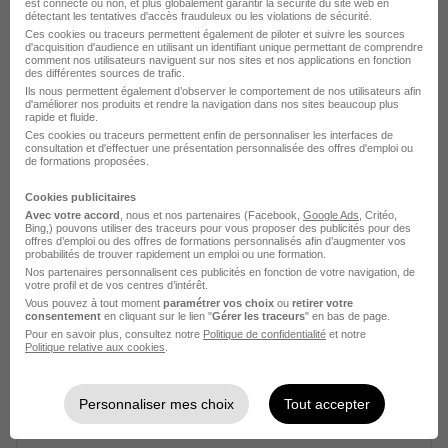
est connecté ou non, et plus globalement garantir la sécurité du site web en
détectant les tentatives d'accès frauduleux ou les violations de sécurité.
Ces cookies ou traceurs permettent également de piloter et suivre les sources
d'acquisition d'audience en utilisant un identifiant unique permettant de comprendre
comment nos utilisateurs naviguent sur nos sites et nos applications en fonction
des différentes sources de trafic.
Ils nous permettent également d’observer le comportement de nos utilisateurs afin
d'améliorer nos produits et rendre la navigation dans nos sites beaucoup plus
rapide et fluide.
Ces cookies ou traceurs permettent enfin de personnaliser les interfaces de
Assistant de Vie aux Familles en
consultation et d'effectuer une présentation personnalisée des offres d'emploi ou
de formations proposées.
Alternance H/F
Vitalliance
Cookies publicitaires
Avec votre accord
, nous et nos partenaires (Facebook,
Google Ads
, Critéo,
Bing,) pouvons utiliser des traceurs pour vous proposer des publicités pour des
Créteil - 94
Alternance
12,31 - 12,41 € / heure
offres d’emploi ou des offres de formations personnalisés afin d’augmenter vos
probabilités de trouver rapidement un emploi ou une formation.
Nos partenaires personnalisent ces publicités en fonction de votre navigation, de
votre profil et de vos centres d’intérêt.
Voir l’offre
Vous pouvez à tout moment
paramétrer vos choix
ou
retirer votre
il y a 2 jours
consentement
en cliquant sur le lien "
Gérer les traceurs
" en bas de page.
Pour en savoir plus, consultez notre
Politique de confidentialité
et notre
Politique relative aux cookies
.
Personnaliser mes choix
Tout accepter