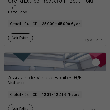
Chef d'Équipe Production - Bout Froid
H/F
Harry Hope
Créteil - 94
CDI
35 000 - 45 000 € / an
Voir l’offre
il y a 1 jour
Assistant de Vie aux Familles H/F
Vitalliance
Créteil - 94
CDI
12,31 - 12,41 € / heure
Voir l’offre