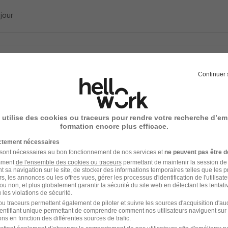
 jour
eur Kinésithérapeute - CDI 100% Pool H/
Continuer 
ION SAINT HELIER
s - 35
CDI
 utilise des cookies ou traceurs pour rendre votre recherche d’em
formation encore plus efficace.
 jour
ictement nécessaires
 sont nécessaires au bon fonctionnement de nos services et
ne peuvent pas être d
amment
de l'ensemble des cookies ou traceurs
permettant de maintenir la session de l
t sa navigation sur le site, de stocker des informations temporaires telles que les 
rs, les annonces ou les offres vues, gérer les processus d'identification de l'utilisateur,
l'un des premiers à postuler
ou non, et plus globalement garantir la sécurité du site web en détectant les tentati
thérapeute - CDI - 80% H/F
les violations de sécurité.
u traceurs permettent également de piloter et suivre les sources d'acquisition d'a
ION SAINT HELIER
identifiant unique permettant de comprendre comment nos utilisateurs naviguent sur 
ns en fonction des différentes sources de trafic.