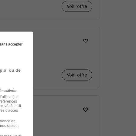
Voir l’offre
F
sans accepter
ploi ou de
Voir l’offre
ésactivés
.
'utilisateur
préférences
 vérifier s'il
ves d'accès
udience en
nos sites et