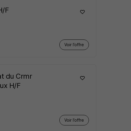
H/F
Voir l’offre
at du Crmr
ux H/F
Voir l’offre