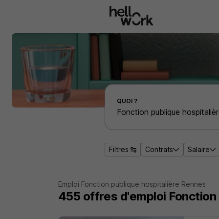
Aller au contenu principal
Effectuer une recherche d'emploi par localité
QUOI ?
Filtres
Contrats
Salaire
Emploi Fonction publique hospitalière Rennes
455
offres d'emploi
Fonction