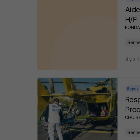
Aide
H/F
FONDAT
Renne
il y a 1
Soyez 
Resp
Prod
CHU R
Renne