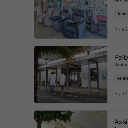
Renne
il y a 
Palt
Centre
Renne
il y a 
Assi