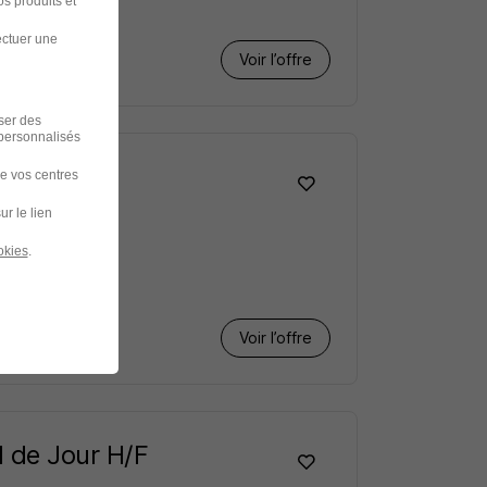
s produits et
ectuer une
Voir l’offre
iser des
 personnalisés
de vos centres
ur le lien
okies
.
Voir l’offre
l de Jour H/F