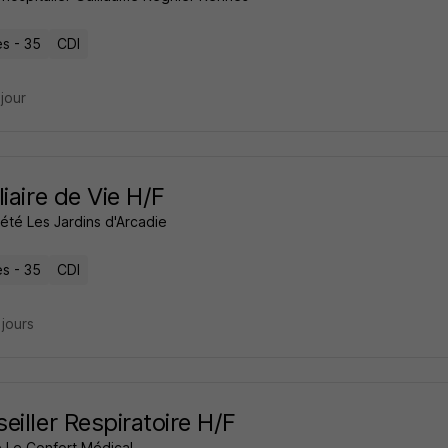
s - 35
CDI
 jour
liaire de Vie H/F
été Les Jardins d'Arcadie
s - 35
CDI
2 jours
eiller Respiratoire H/F
e Le Confort Médical