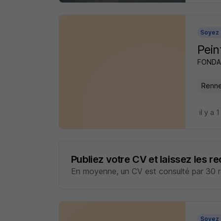
Soyez 
Pein
FONDAT
Renne
il y a 1
Publiez votre CV et laissez les r
En moyenne, un CV est consulté par 30 re
Soyez 