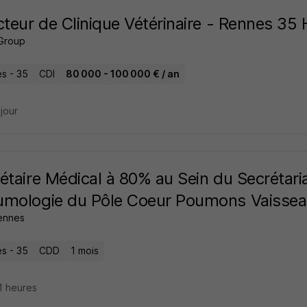
cteur de Clinique Vétérinaire - Rennes 35 
Group
s - 35
CDI
80 000 - 100 000 € / an
 jour
étaire Médical à 80% au Sein du Secrétari
umologie du Pôle Coeur Poumons Vaissea
ennes
s - 35
CDD
1 mois
11 heures