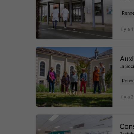
Renne
il y a 1
Auxi
La Soci
Renne
il y a 
Cons
Bastid