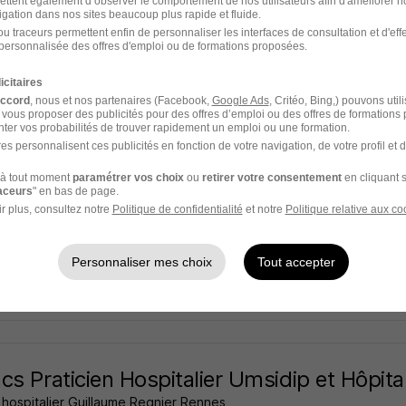
ettent également d’observer le comportement de nos utilisateurs afin d'améliorer no
s - 35
CDI
Temps partiel
2 016 € / an
igation dans nos sites beaucoup plus rapide et fluide.
u traceurs permettent enfin de personnaliser les interfaces de consultation et d'eff
personnalisée des offres d'emploi ou de formations proposées.
 jour
icitaires
accord
, nous et nos partenaires (Facebook,
Google Ads
, Critéo, Bing,) pouvons util
 vous proposer des publicités pour des offres d’emploi ou des offres de formations
ter vos probabilités de trouver rapidement un emploi ou une formation.
l'un des premiers à postuler
es personnalisent ces publicités en fonction de votre navigation, de votre profil et 
Neuropsychologue Tca - Csapa H/F
à tout moment
paramétrer vos choix
ou
retirer votre consentement
en cliquant s
raceurs
" en bas de page.
 hospitalier Guillaume Regnier Rennes
r plus, consultez notre
Politique de confidentialité
et notre
Politique relative aux co
s - 35
CDD
1 867 € / mois
3 mois
Personnaliser mes choix
Tout accepter
2 jours
cs Praticien Hospitalier Umsidip et Hôpita
 hospitalier Guillaume Regnier Rennes