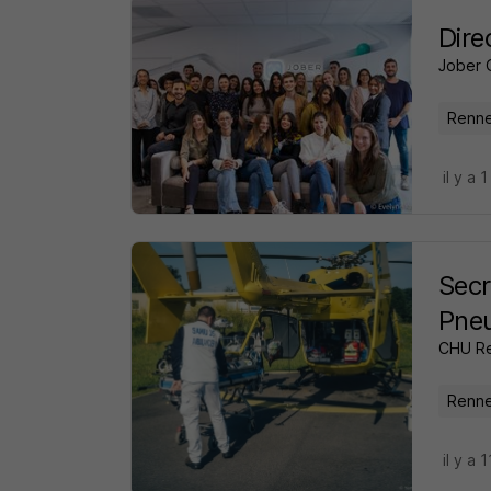
Dire
Jober 
Renne
il y a 1
Secr
Pne
CHU R
Renne
il y a 