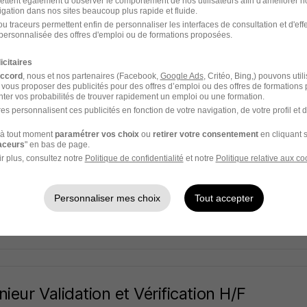
rc
ettent également d’observer le comportement de nos utilisateurs afin d'améliorer no
igation dans nos sites beaucoup plus rapide et fluide.
u traceurs permettent enfin de personnaliser les interfaces de consultation et d'eff
- 69
CDD
Temps partiel
1 mois
personnalisée des offres d'emploi ou de formations proposées.
icitaires
 jour
accord
, nous et nos partenaires (Facebook,
Google Ads
, Critéo, Bing,) pouvons util
 vous proposer des publicités pour des offres d’emploi ou des offres de formations
ter vos probabilités de trouver rapidement un emploi ou une formation.
es personnalisent ces publicités en fonction de votre navigation, de votre profil et 
nieur Système Réseau et Connectivité. H/
à tout moment
paramétrer vos choix
ou
retirer votre consentement
en cliquant s
raceurs
" en bas de page.
r plus, consultez notre
Politique de confidentialité
et notre
Politique relative aux co
- 69
CDI
40 000 - 50 000 € / an
Télétravail partiel
Personnaliser mes choix
Tout accepter
 jour
nieur Validation et Vérification H/F