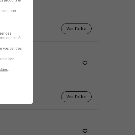
s produits et
ectuer une
Voir l’offre
iser des
 personnalisés
de vos centres
F
ur le lien
okies
.
Voir l’offre