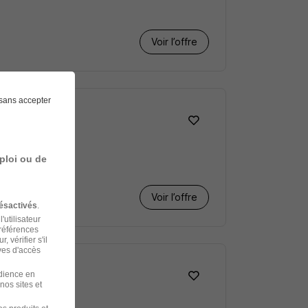
Voir l’offre
sans accepter
s H/F
ploi ou de
Voir l’offre
ésactivés
.
'utilisateur
préférences
 vérifier s'il
ves d'accès
udience en
nos sites et