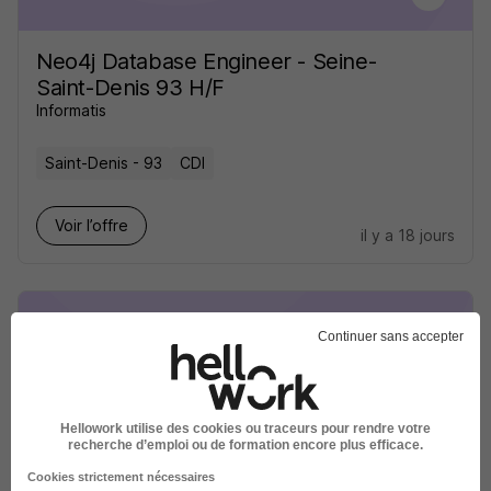
Neo4j Database Engineer - Seine-
Saint-Denis 93 H/F
Informatis
Saint-Denis - 93
CDI
Voir l’offre
il y a 18 jours
Continuer sans accepter
Data Center Critical Facilities Iii H/F
Equinix
Hellowork utilise des cookies ou traceurs pour rendre votre
recherche d’emploi ou de formation encore plus efficace.
Saint-Denis - 93
CDI
Cookies strictement nécessaires