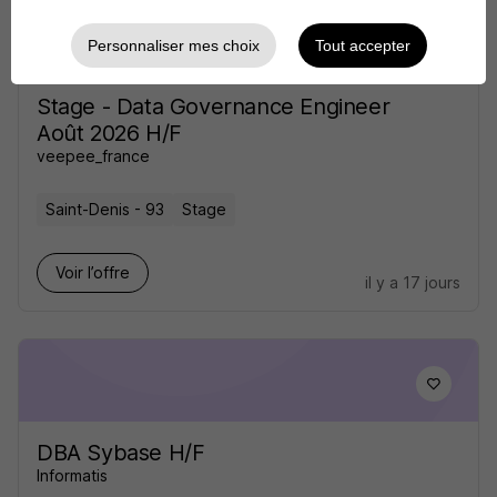
Personnaliser mes choix
Tout accepter
Stage - Data Governance Engineer
Août 2026 H/F
veepee_france
Saint-Denis - 93
Stage
Voir l’offre
il y a 17 jours
DBA Sybase H/F
Informatis