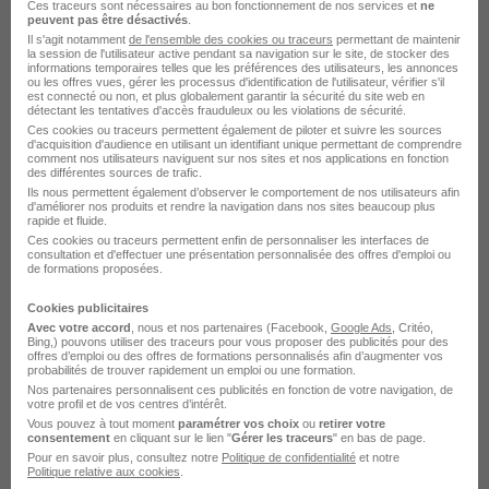
Ces traceurs sont nécessaires au bon fonctionnement de nos services et
ne
peuvent pas être désactivés
.
Il s'agit notamment
de l'ensemble des cookies ou traceurs
permettant de maintenir
Voir l’offre
la session de l'utilisateur active pendant sa navigation sur le site, de stocker des
il y a 22 jours
informations temporaires telles que les préférences des utilisateurs, les annonces
ou les offres vues, gérer les processus d'identification de l'utilisateur, vérifier s'il
est connecté ou non, et plus globalement garantir la sécurité du site web en
détectant les tentatives d'accès frauduleux ou les violations de sécurité.
Ces cookies ou traceurs permettent également de piloter et suivre les sources
d'acquisition d'audience en utilisant un identifiant unique permettant de comprendre
comment nos utilisateurs naviguent sur nos sites et nos applications en fonction
des différentes sources de trafic.
Ils nous permettent également d’observer le comportement de nos utilisateurs afin
d'améliorer nos produits et rendre la navigation dans nos sites beaucoup plus
rapide et fluide.
DBA Postgresql Senior - Programme
Ces cookies ou traceurs permettent enfin de personnaliser les interfaces de
Stratégique de Facturation
consultation et d'effectuer une présentation personnalisée des offres d'emploi ou
de formations proposées.
Électronique H/F
Informatis
Cookies publicitaires
Avec votre accord
, nous et nos partenaires (Facebook,
Google Ads
, Critéo,
Bing,) pouvons utiliser des traceurs pour vous proposer des publicités pour des
Saint-Denis - 93
CDI
Télétravail partiel
offres d’emploi ou des offres de formations personnalisés afin d’augmenter vos
probabilités de trouver rapidement un emploi ou une formation.
Nos partenaires personnalisent ces publicités en fonction de votre navigation, de
votre profil et de vos centres d’intérêt.
Voir l’offre
Vous pouvez à tout moment
paramétrer vos choix
ou
retirer votre
il y a 24 jours
consentement
en cliquant sur le lien "
Gérer les traceurs
" en bas de page.
Pour en savoir plus, consultez notre
Politique de confidentialité
et notre
Politique relative aux cookies
.