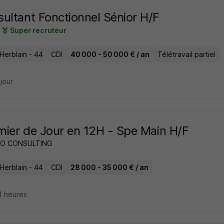
ultant Fonctionnel Sénior H/F
Super recruteur
Herblain - 44
CDI
40 000 - 50 000 € / an
Télétravail partiel
 jour
rmier de Jour en 12H - Spe Main H/F
O CONSULTING
Herblain - 44
CDI
28 000 - 35 000 € / an
11 heures