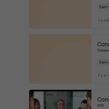
Saint-
il y a 
Cons
Yumen
Saint-
il y a 
Cons
SFR