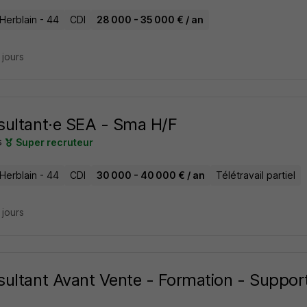
Herblain - 44
CDI
28 000 - 35 000 € / an
6 jours
ultant·e SEA - Sma H/F
s
Super recruteur
Herblain - 44
CDI
30 000 - 40 000 € / an
Télétravail partiel
7 jours
ultant Avant Vente - Formation - Support