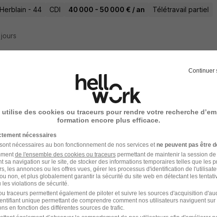
Herblain - 44
CDI
40 000 - 50 000 € / an
Télétravail partiel
2 jours
Continuer 
ultant Immobilier Expérimenté H/F
Immobilier
 utilise des cookies ou traceurs pour rendre votre recherche d’em
Herblain - 44
CDI
25 200 - 70 000 € / an
formation encore plus efficace.
ictement nécessaires
3 jours
 sont nécessaires au bon fonctionnement de nos services et
ne peuvent pas être d
amment
de l'ensemble des cookies ou traceurs
permettant de maintenir la session de l
t sa navigation sur le site, de stocker des informations temporaires telles que les 
rs, les annonces ou les offres vues, gérer les processus d'identification de l'utilisateur,
ou non, et plus globalement garantir la sécurité du site web en détectant les tentati
les violations de sécurité.
ultant en Recrutement Confirmé - IT & Co
u traceurs permettent également de piloter et suivre les sources d'acquisition d'a
identifiant unique permettant de comprendre comment nos utilisateurs naviguent sur 
Super recruteur
ns en fonction des différentes sources de trafic.