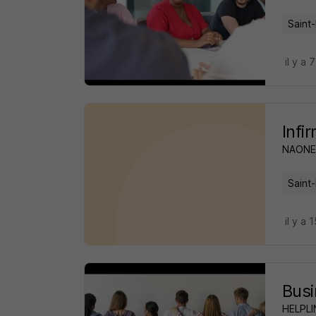
Saint-
il y a 
Infi
NAONE
Saint-
il y a 
Busi
HELPLI