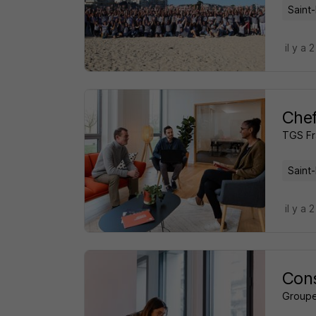
Saint-
il y a 
Chef
TGS Fr
Saint-
il y a 
Cons
Groupe