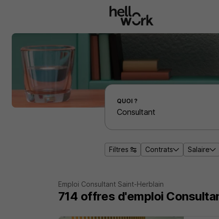
Aller au contenu principal
Effectuer une recherche d'emploi par localité
QUOI ?
Filtres
Contrats
Salaire
Emploi Consultant Saint-Herblain
714
offres d'emploi
Consultan