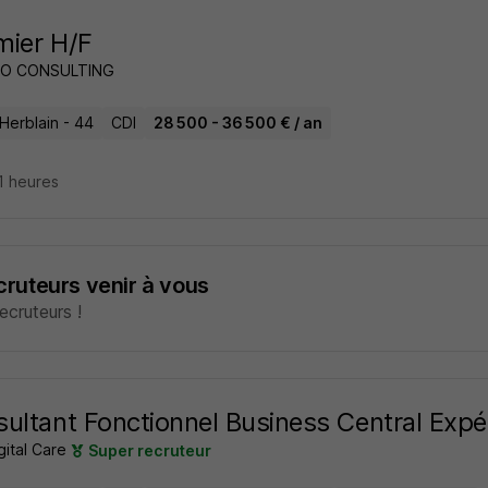
rmier H/F
O CONSULTING
Herblain - 44
CDI
28 500 - 36 500 € / an
11 heures
ecruteurs venir à vous
cruteurs !
ultant Fonctionnel Business Central Exp
ital Care
Super recruteur