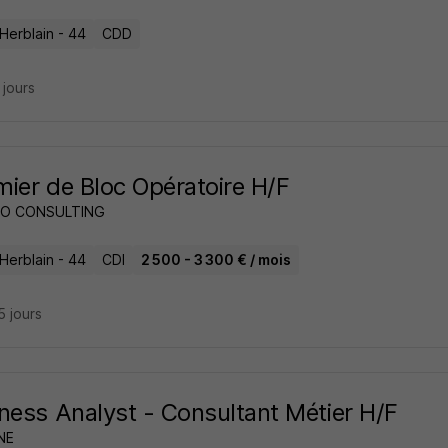
Herblain - 44
CDD
7 jours
rmier de Bloc Opératoire H/F
O CONSULTING
Herblain - 44
CDI
2 500 - 3 300 € / mois
15 jours
ness Analyst - Consultant Métier H/F
NE