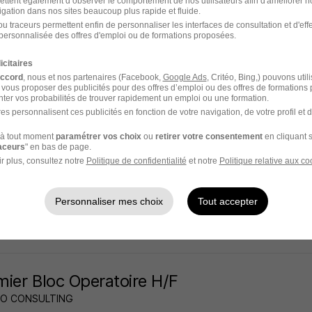
ettent également d’observer le comportement de nos utilisateurs afin d'améliorer no
igation dans nos sites beaucoup plus rapide et fluide.
Herblain - 44
CDI
42 000 - 47 000 € / an
Télétravail partiel
u traceurs permettent enfin de personnaliser les interfaces de consultation et d'eff
personnalisée des offres d'emploi ou de formations proposées.
5 jours
icitaires
accord
, nous et nos partenaires (Facebook,
Google Ads
, Critéo, Bing,) pouvons util
 vous proposer des publicités pour des offres d’emploi ou des offres de formations
ter vos probabilités de trouver rapidement un emploi ou une formation.
es personnalisent ces publicités en fonction de votre navigation, de votre profil et 
urgien-Dentiste - Saint-Herblain 44 H/F
à tout moment
paramétrer vos choix
ou
retirer votre consentement
en cliquant s
Group
raceurs
" en bas de page.
r plus, consultez notre
Politique de confidentialité
et notre
Politique relative aux co
Herblain - 44
CDI
5 000 - 15 000 € / mois
Personnaliser mes choix
Tout accepter
5 jours
rmier Bloc Operatoire H/F
O CONSULTING