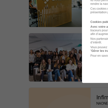
Ils nous perm
rendre la nav
Saint-
Ces cookies o
présentation 
il y a 
Cookies publ
Avec votre 
traceurs pour
afin d’augmen
Nos partenair
Chir
d’intérêt.
Vous pouvez 
Jober 
"
Gérer les t
Pour en savoi
Saint-
il y a 
Infi
NAONE