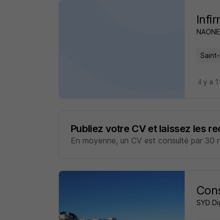
Infi
NAONE
Saint-
il y a 
Publiez votre CV et laissez les r
En moyenne, un CV est consulté par 30 re
Cons
SYD Dig