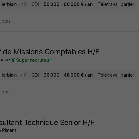
Herblain - 44
CDI
50 000 - 60 000 € / an
Télétravail partiel
2 jours
 de Missions Comptables H/F
ance
Super recruteur
Herblain - 44
CDI
36 000 - 48 000 € / an
Télétravail partiel
2 jours
ultant Technique Senior H/F
 Piment