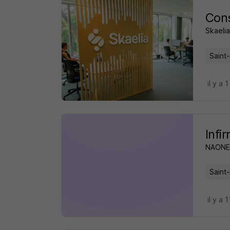
Cons
Skaelia
Saint-
il y a 1
Infi
NAONE
Saint-
il y a 