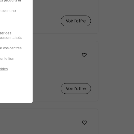
s produits et
ectuer une
Voir l’offre
iser des
 personnalisés
de vos centres
ur le lien
okies
.
Voir l’offre