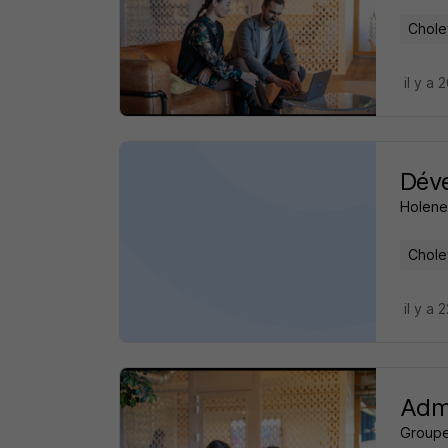
Chole
il y a 
Déve
Holene
Chole
il y a 
Admi
Groupe