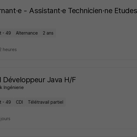
rnant·e - Assistant·e Technicien·ne Etudes
t - 49
Alternance
2 ans
12 heures
 Développeur Java H/F
k Ingénierie
t - 49
CDI
Télétravail partiel
2 jours