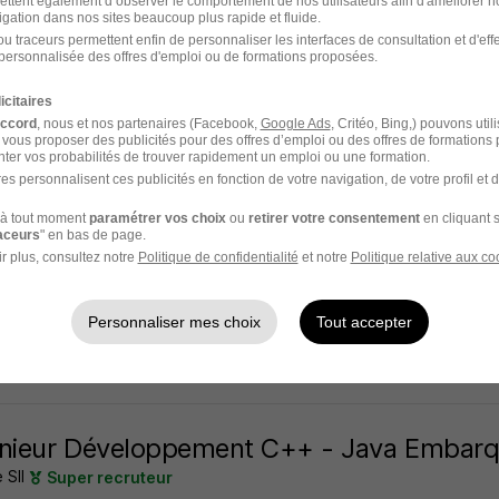
ettent également d’observer le comportement de nos utilisateurs afin d'améliorer no
igation dans nos sites beaucoup plus rapide et fluide.
t - 49
CDI
35 000 - 50 000 € / an
Télétravail partiel
u traceurs permettent enfin de personnaliser les interfaces de consultation et d'eff
personnalisée des offres d'emploi ou de formations proposées.
14 jours
icitaires
accord
, nous et nos partenaires (Facebook,
Google Ads
, Critéo, Bing,) pouvons util
 vous proposer des publicités pour des offres d’emploi ou des offres de formations
ter vos probabilités de trouver rapidement un emploi ou une formation.
es personnalisent ces publicités en fonction de votre navigation, de votre profil et 
nieur Système Intégration Validation Quali
à tout moment
paramétrer vos choix
ou
retirer votre consentement
en cliquant s
 SII
Super recruteur
raceurs
" en bas de page.
r plus, consultez notre
Politique de confidentialité
et notre
Politique relative aux co
t - 49
CDI
37 000 - 42 000 € / an
Télétravail partiel
Personnaliser mes choix
Tout accepter
20 jours
énieur Développement C++ - Java Embarq
 SII
Super recruteur