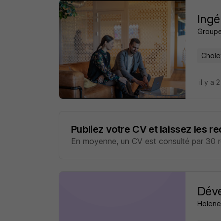
Ingé
Groupe
Chole
il y a 
Publiez votre CV et laissez les r
En moyenne, un CV est consulté par 30 re
Déve
Holene