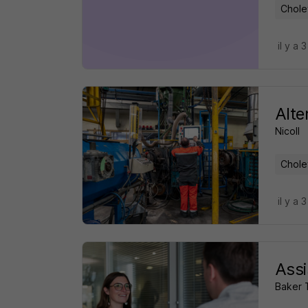
Chole
il y a 
Alte
Nicoll
Chole
il y a 
Assi
Baker T