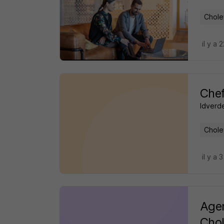
Chole
il y a 
Chef
Idverd
Chole
il y a 
Agen
Chol