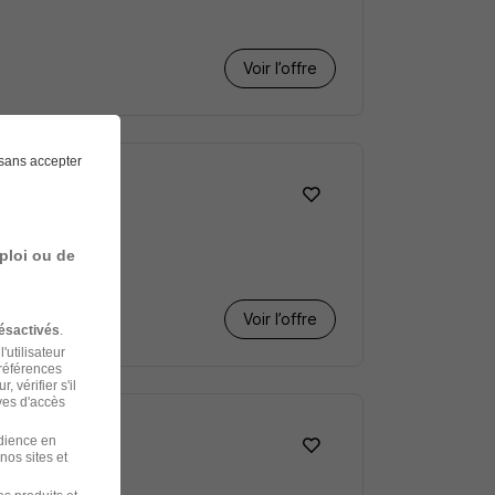
Voir l’offre
sans accepter
ploi ou de
Voir l’offre
ésactivés
.
'utilisateur
préférences
 vérifier s'il
ves d'accès
udience en
nos sites et