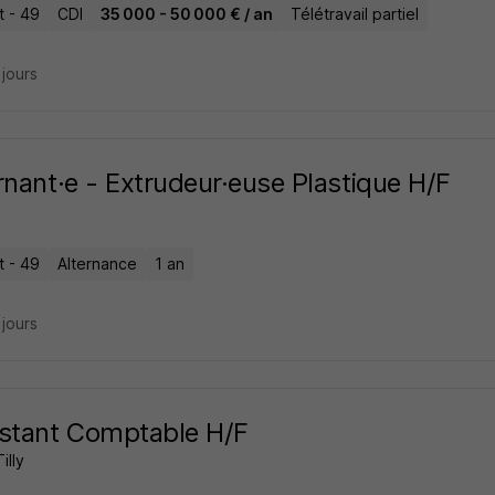
t - 49
CDI
35 000 - 50 000 € / an
Télétravail partiel
3 jours
rnant·e - Extrudeur·euse Plastique H/F
t - 49
Alternance
1 an
3 jours
stant Comptable H/F
illy