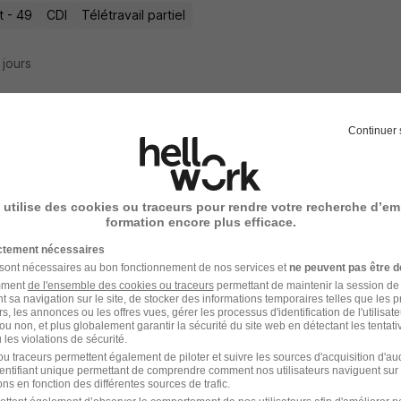
t - 49
CDI
Télétravail partiel
8 jours
Continuer 
eur Conseil - CDD Temps Partiel H/F
ger
Super recruteur
 utilise des cookies ou traceurs pour rendre votre recherche d’em
t - 49
CDI
Temps partiel
22 200 € / an
formation encore plus efficace.
ictement nécessaires
12 jours
 sont nécessaires au bon fonctionnement de nos services et
ne peuvent pas être d
amment
de l'ensemble des cookies ou traceurs
permettant de maintenir la session de l
t sa navigation sur le site, de stocker des informations temporaires telles que les 
rs, les annonces ou les offres vues, gérer les processus d'identification de l'utilisateur,
ou non, et plus globalement garantir la sécurité du site web en détectant les tentati
les violations de sécurité.
nieur Électronique Hardware H/F
u traceurs permettent également de piloter et suivre les sources d'acquisition d'a
identifiant unique permettant de comprendre comment nos utilisateurs naviguent sur 
k Ingénierie
ns en fonction des différentes sources de trafic.