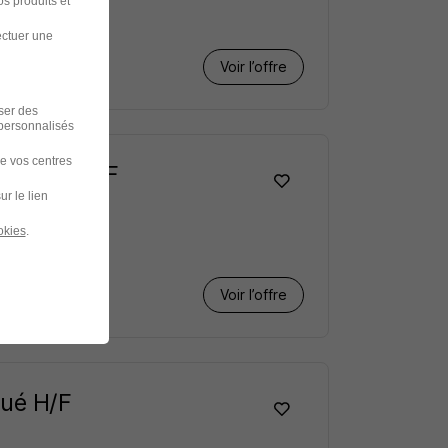
s produits et
ectuer une
Voir l’offre
iser des
 personnalisés
de vos centres
fication H/F
ur le lien
okies
.
Voir l’offre
ué H/F