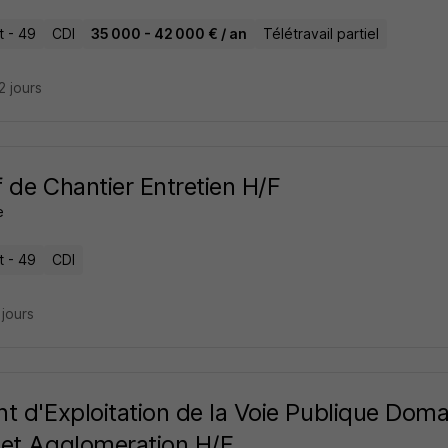
t - 49
CDI
35 000 - 42 000 € / an
Télétravail partiel
22 jours
 de Chantier Entretien H/F
e
t - 49
CDI
3 jours
t d'Exploitation de la Voie Publique Domai
et Agglomeration H/F