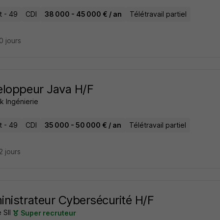
t - 49
CDI
38 000 - 45 000 € / an
Télétravail partiel
20 jours
loppeur Java H/F
k Ingénierie
t - 49
CDI
35 000 - 50 000 € / an
Télétravail partiel
22 jours
nistrateur Cybersécurité H/F
 SII
Super recruteur