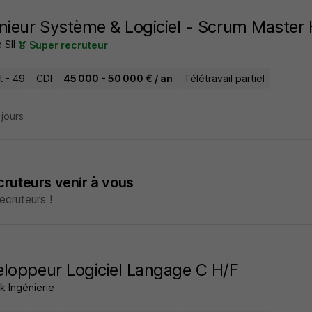
nieur Système & Logiciel - Scrum Master 
 SII
Super recruteur
t - 49
CDI
45 000 - 50 000 € / an
Télétravail partiel
2 jours
ecruteurs venir à vous
cruteurs !
loppeur Logiciel Langage C H/F
k Ingénierie