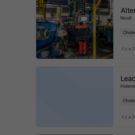
Alte
Nicoll
Chole
il y a 
Lead
Holene
Chole
il y a 