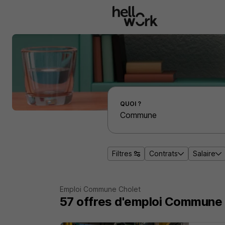
Aller au contenu principal
Effectuer une recherche d'emploi par localité
QUOI ?
Filtres
Contrats
Salaire
Emploi Commune Cholet
57
offres d'emploi
Commune 