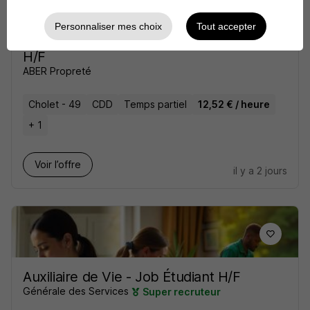
Personnaliser mes choix
Tout accepter
Agent de Propreté Période Estivale
H/F
ABER Propreté
Cholet - 49
CDD
Temps partiel
12,52 € / heure
+ 1
Voir l’offre
il y a 2 jours
Auxiliaire de Vie - Job Étudiant H/F
Générale des Services
Super recruteur