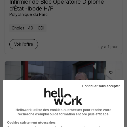
Infirmier de Bloc Opératoire Diplômé
d'État -Ibode H/F
Polyclinique du Parc
Cholet - 49
CDI
Voir l’offre
il y a 1 jour
Continuer sans accepter
Soyez l'un des premiers à postuler
Agent de Sécurité Mobile H/F
Seris Security
Hellowork utilise des cookies ou traceurs pour rendre votre
recherche d’emploi ou de formation encore plus efficace.
Cholet - 49
CDD
2 000 - 2 500 € / mois
4 mois
Cookies strictement nécessaires