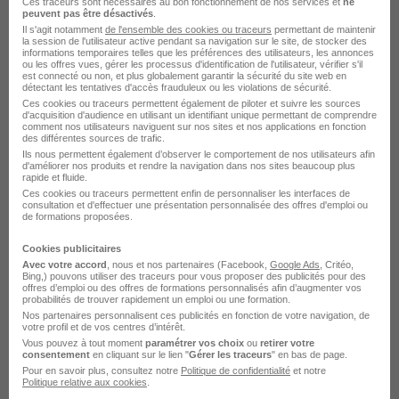
Ces traceurs sont nécessaires au bon fonctionnement de nos services et
ne
peuvent pas être désactivés
.
Voir l’offre
il y a 1 jour
Il s'agit notamment
de l'ensemble des cookies ou traceurs
permettant de maintenir
la session de l'utilisateur active pendant sa navigation sur le site, de stocker des
informations temporaires telles que les préférences des utilisateurs, les annonces
ou les offres vues, gérer les processus d'identification de l'utilisateur, vérifier s'il
est connecté ou non, et plus globalement garantir la sécurité du site web en
détectant les tentatives d'accès frauduleux ou les violations de sécurité.
Ces cookies ou traceurs permettent également de piloter et suivre les sources
d'acquisition d'audience en utilisant un identifiant unique permettant de comprendre
comment nos utilisateurs naviguent sur nos sites et nos applications en fonction
des différentes sources de trafic.
Ils nous permettent également d’observer le comportement de nos utilisateurs afin
Ingénieur Projets Junior H/F
d'améliorer nos produits et rendre la navigation dans nos sites beaucoup plus
rapide et fluide.
MIGSO-PCUBED
Ces cookies ou traceurs permettent enfin de personnaliser les interfaces de
consultation et d'effectuer une présentation personnalisée des offres d'emploi ou
de formations proposées.
Cholet - 49
CDI
30 000 - 38 000 € / an
Cookies publicitaires
Télétravail occasionnel
Avec votre accord
, nous et nos partenaires (Facebook,
Google Ads
, Critéo,
Bing,) pouvons utiliser des traceurs pour vous proposer des publicités pour des
offres d’emploi ou des offres de formations personnalisés afin d’augmenter vos
probabilités de trouver rapidement un emploi ou une formation.
Voir l’offre
il y a 2 jours
Nos partenaires personnalisent ces publicités en fonction de votre navigation, de
votre profil et de vos centres d’intérêt.
Vous pouvez à tout moment
paramétrer vos choix
ou
retirer votre
consentement
en cliquant sur le lien "
Gérer les traceurs
" en bas de page.
Pour en savoir plus, consultez notre
Politique de confidentialité
et notre
Politique relative aux cookies
.