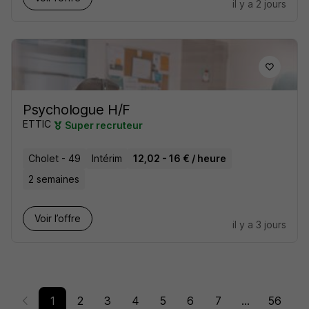
il y a 2 jours
Psychologue H/F
ETTIC
Super recruteur
Cholet - 49
Intérim
12,02 - 16 € / heure
2 semaines
Voir l’offre
il y a 3 jours
1
2
3
4
5
6
7
...
56