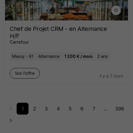
Chef de Projet CRM - en Alternance
H/F
Carrefour
Massy - 91
Alternance
1 200 € / mois
2 ans
Voir l’offre
il y a 7 jours
1
2
3
4
5
6
7
...
396