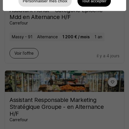
Personnaliser mes choix
Tout accepter
Assistant Achat - Catégorie Epicerie
Mdd en Alternance H/F
Carrefour
Massy - 91
Alternance
1 200 € / mois
1 an
Voir l’offre
il y a 4 jours
Assistant Responsable Marketing
Stratégique Groupe - en Alternance
H/F
Carrefour