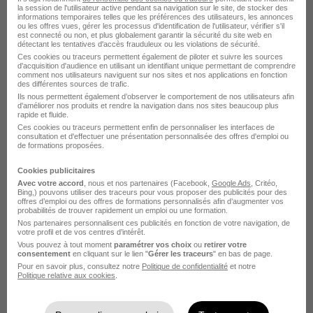
Voir l’offre
la session de l'utilisateur active pendant sa navigation sur le site, de stocker des
il y a 3 jours
informations temporaires telles que les préférences des utilisateurs, les annonces
ou les offres vues, gérer les processus d'identification de l'utilisateur, vérifier s'il
est connecté ou non, et plus globalement garantir la sécurité du site web en
détectant les tentatives d'accès frauduleux ou les violations de sécurité.
Ces cookies ou traceurs permettent également de piloter et suivre les sources
d'acquisition d'audience en utilisant un identifiant unique permettant de comprendre
comment nos utilisateurs naviguent sur nos sites et nos applications en fonction
des différentes sources de trafic.
Ils nous permettent également d’observer le comportement de nos utilisateurs afin
d'améliorer nos produits et rendre la navigation dans nos sites beaucoup plus
rapide et fluide.
Assistant Achat - Catégorie Epicerie
Ces cookies ou traceurs permettent enfin de personnaliser les interfaces de
Mdd en Alternance H/F
consultation et d'effectuer une présentation personnalisée des offres d'emploi ou
de formations proposées.
Carrefour
Cookies publicitaires
Massy - 91
Alternance
1 200 € / mois
1 an
Avec votre accord
, nous et nos partenaires (Facebook,
Google Ads
, Critéo,
Bing,) pouvons utiliser des traceurs pour vous proposer des publicités pour des
offres d’emploi ou des offres de formations personnalisés afin d’augmenter vos
probabilités de trouver rapidement un emploi ou une formation.
Voir l’offre
Nos partenaires personnalisent ces publicités en fonction de votre navigation, de
il y a 4 jours
votre profil et de vos centres d’intérêt.
Vous pouvez à tout moment
paramétrer vos choix
ou
retirer votre
consentement
en cliquant sur le lien "
Gérer les traceurs
" en bas de page.
Pour en savoir plus, consultez notre
Politique de confidentialité
et notre
Politique relative aux cookies
.