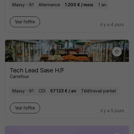
Massy - 91
Alternance
1 200 € / mois
1 an
Voir l’offre
il y a 4 jours
Tech Lead Sase H/F
Carrefour
Massy - 91
CDI
57 123 € / an
Télétravail partiel
Voir l’offre
il y a 5 jours