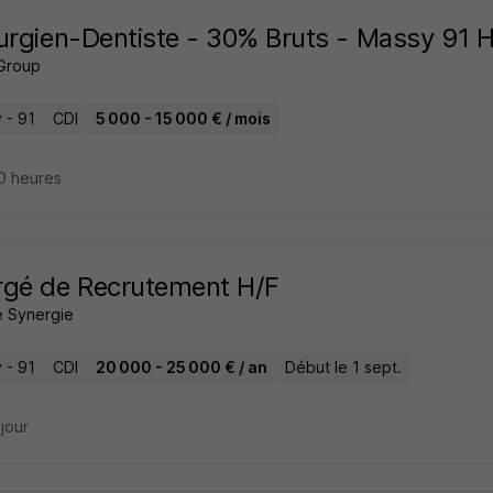
urgien-Dentiste - 30% Bruts - Massy 91 
Group
 - 91
CDI
5 000 - 15 000 € / mois
10 heures
rgé de Recrutement H/F
 Synergie
 - 91
CDI
20 000 - 25 000 € / an
Début le 1 sept.
 jour