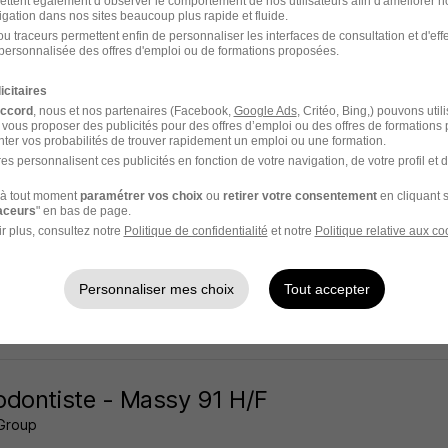
ettent également d’observer le comportement de nos utilisateurs afin d'améliorer no
igation dans nos sites beaucoup plus rapide et fluide.
 - 91
CDD
1 800 € / mois
6 mois
u traceurs permettent enfin de personnaliser les interfaces de consultation et d'eff
personnalisée des offres d'emploi ou de formations proposées.
2 jours
icitaires
accord
, nous et nos partenaires (Facebook,
Google Ads
, Critéo, Bing,) pouvons util
 vous proposer des publicités pour des offres d’emploi ou des offres de formations
ter vos probabilités de trouver rapidement un emploi ou une formation.
es personnalisent ces publicités en fonction de votre navigation, de votre profil et 
stant Ménager H/F
à tout moment
paramétrer vos choix
ou
retirer votre consentement
en cliquant s
 et Services
Super recruteur
raceurs
" en bas de page.
r plus, consultez notre
Politique de confidentialité
et notre
Politique relative aux co
 - 91
CDI
12,31 € / heure
Personnaliser mes choix
Tout accepter
2 jours
dontiste - Massy 91 H/F
Group