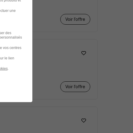
s produits et
ectuer une
Voir l’offre
iser des
 personnalisés
de vos centres
ur le lien
okies
.
Voir l’offre