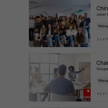
Chir
Jober 
Massy
il y a 
Cha
Groupe
Massy
il y a 1