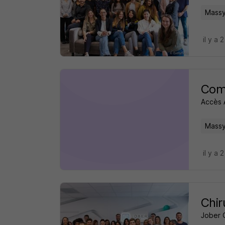
Massy
il y a 
Comm
Accès 
Massy
il y a 
Chir
Jober 