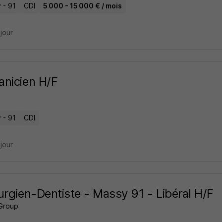
 - 91
CDI
5 000 - 15 000 € / mois
 jour
nicien H/F
 - 91
CDI
 jour
urgien-Dentiste - Massy 91 - Libéral H/F
Group