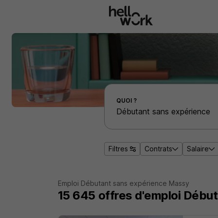
Aller au contenu principal
Effectuer une recherche d'emploi par localité
QUOI ?
Filtres
Contrats
Salaire
Emploi Débutant sans expérience Massy
15 645
offres d'emploi
Début