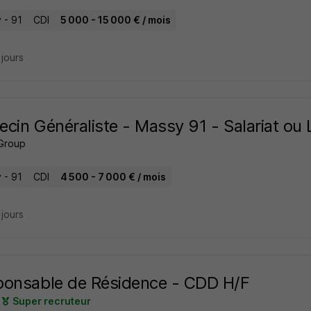
 - 91
CDI
5 000 - 15 000 € / mois
2 jours
cin Généraliste - Massy 91 - Salariat ou 
Group
 - 91
CDI
4 500 - 7 000 € / mois
2 jours
onsable de Résidence - CDD H/F
Super recruteur