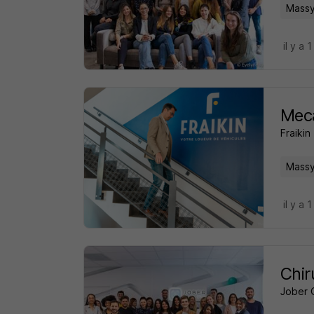
Massy
il y a 1
Meca
Fraikin
Massy
il y a 1
Chir
Jober 