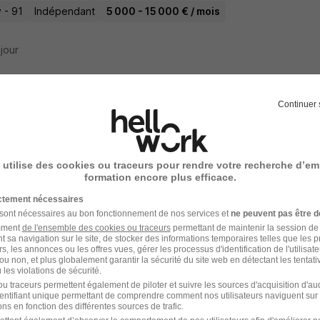
 - 91
Indépendant
5 000 - 15 000 € / mois
 jour
Continuer 
odontiste - Massy 91 H/F
Group
 utilise des cookies ou traceurs pour rendre votre recherche d’em
 - 91
CDI
5 000 - 15 000 € / mois
formation encore plus efficace.
ictement nécessaires
 jour
 sont nécessaires au bon fonctionnement de nos services et
ne peuvent pas être d
amment
de l'ensemble des cookies ou traceurs
permettant de maintenir la session de l
t sa navigation sur le site, de stocker des informations temporaires telles que les 
rs, les annonces ou les offres vues, gérer les processus d'identification de l'utilisateur,
ou non, et plus globalement garantir la sécurité du site web en détectant les tentati
les violations de sécurité.
oyé Polyvalent de Restauration H/F
u traceurs permettent également de piloter et suivre les sources d'acquisition d'a
identifiant unique permettant de comprendre comment nos utilisateurs naviguent sur 
ns en fonction des différentes sources de trafic.