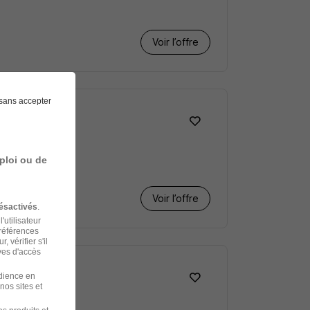
Voir l’offre
sans accepter
ploi ou de
Voir l’offre
ésactivés
.
'utilisateur
préférences
 vérifier s'il
ves d'accès
udience en
nos sites et