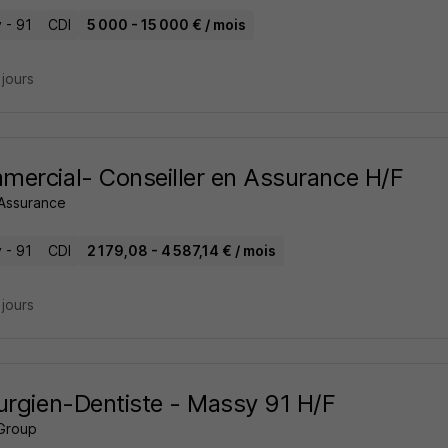
 - 91
CDI
5 000 - 15 000 € / mois
2 jours
ercial- Conseiller en Assurance H/F
Assurance
 - 91
CDI
2 179,08 - 4 587,14 € / mois
2 jours
urgien-Dentiste - Massy 91 H/F
Group