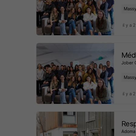
Massy
il y a 
Méde
Jober 
Massy
il y a 
Resp
Adoma