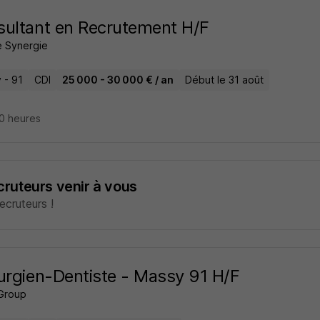
ultant en Recrutement H/F
 Synergie
 - 91
CDI
25 000 - 30 000 € / an
Début le 31 août
 20 heures
ecruteurs venir à vous
cruteurs !
urgien-Dentiste - Massy 91 H/F
Group