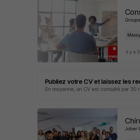
Cons
Groupe
Massy
il y a
Publiez votre CV et laissez les r
En moyenne, un CV est consulté par 30 re
Chir
Jober 