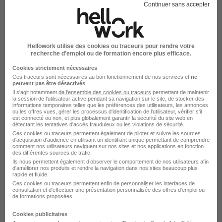
Continuer sans accepter
Angoulême - 16
CDD
26 000 - 33 000 € / an
Télétravail occasionnel
+ 1
Hellowork utilise des cookies ou traceurs pour rendre votre
recherche d’emploi ou de formation encore plus efficace.
Voir l’offre
il y a 20 heures
Cookies strictement nécessaires
Ces traceurs sont nécessaires au bon fonctionnement de nos services et
ne
peuvent pas être désactivés
.
Il s'agit notamment
de l'ensemble des cookies ou traceurs
permettant de maintenir
la session de l'utilisateur active pendant sa navigation sur le site, de stocker des
informations temporaires telles que les préférences des utilisateurs, les annonces
ou les offres vues, gérer les processus d'identification de l'utilisateur, vérifier s'il
est connecté ou non, et plus globalement garantir la sécurité du site web en
détectant les tentatives d'accès frauduleux ou les violations de sécurité.
Conducteur de Travaux H/F
Ces cookies ou traceurs permettent également de piloter et suivre les sources
d'acquisition d'audience en utilisant un identifiant unique permettant de comprendre
Equans France
comment nos utilisateurs naviguent sur nos sites et nos applications en fonction
des différentes sources de trafic.
Ils nous permettent également d’observer le comportement de nos utilisateurs afin
d'améliorer nos produits et rendre la navigation dans nos sites beaucoup plus
Mignaloux-Beauvoir - 86
CDI
rapide et fluide.
Ces cookies ou traceurs permettent enfin de personnaliser les interfaces de
consultation et d'effectuer une présentation personnalisée des offres d'emploi ou
de formations proposées.
Voir l’offre
il y a 20 heures
Cookies publicitaires