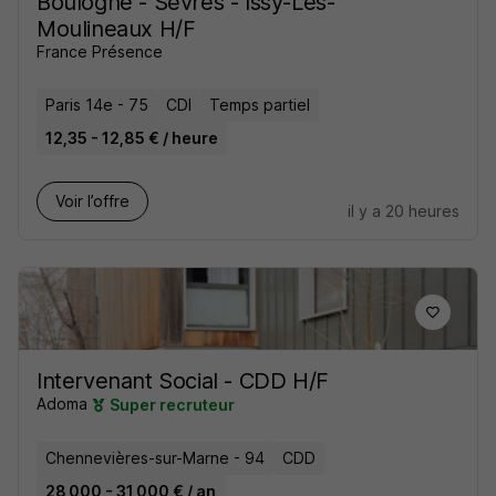
Boulogne - Sèvres - Issy-Les-
Moulineaux H/F
France Présence
Paris 14e - 75
CDI
Temps partiel
12,35 - 12,85 € / heure
Voir l’offre
il y a 20 heures
Intervenant Social - CDD H/F
Adoma
Super recruteur
Chennevières-sur-Marne - 94
CDD
28 000 - 31 000 € / an