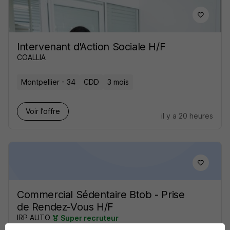
Intervenant d'Action Sociale H/F
COALLIA
Montpellier - 34
CDD
3 mois
Voir l’offre
il y a 20 heures
Commercial Sédentaire Btob - Prise
de Rendez-Vous H/F
IRP AUTO
Super recruteur