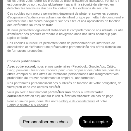
ou les offres vues, gérer les processus d'identification de l'utilisateur, vérifier s'il
est connecté ou non, et plus globalement garantir la sécurité du site web en
France Travail
détectant les tentatives d'accès frauduleux ou les violations de sécurité.
Ces cookies ou traceurs permettent également de piloter et suivre les sources
d'acquisition d'audience en utilisant un identifiant unique permettant de comprendre
Metz - 57
CDI
Temps partiel
comment nos utilisateurs naviguent sur nos sites et nos applications en fonction
des différentes sources de trafic.
Ils nous permettent également d’observer le comportement de nos utilisateurs afin
Cette offre n’est plus disponible depuis le 03/07/26
d'améliorer nos produits et rendre la navigation dans nos sites beaucoup plus
rapide et fluide.
Ces cookies ou traceurs permettent enfin de personnaliser les interfaces de
consultation et d'effectuer une présentation personnalisée des offres d'emploi ou
de formations proposées.
Cookies publicitaires
Avec votre accord
, nous et nos partenaires (Facebook,
Google Ads
, Critéo,
Bing,) pouvons utiliser des traceurs pour vous proposer des publicités pour des
offres d’emploi ou des offres de formations personnalisés afin d’augmenter vos
Responsable des Achats H/F
probabilités de trouver rapidement un emploi ou une formation.
France Travail
Nos partenaires personnalisent ces publicités en fonction de votre navigation, de
votre profil et de vos centres d’intérêt.
Vous pouvez à tout moment
paramétrer vos choix
ou
retirer votre
Metz - 57
CDI
Temps partiel
consentement
en cliquant sur le lien "
Gérer les traceurs
" en bas de page.
Pour en savoir plus, consultez notre
Politique de confidentialité
et notre
Politique relative aux cookies
.
Cette offre n’est plus disponible depuis le 03/07/26
Personnaliser mes choix
Tout accepter