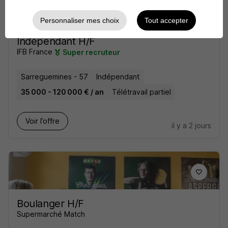
Personnaliser mes choix
Tout accepter
Conseiller en Gestion de Patrimoine
Indépendant H/F
IFB France
Super recruteur
Sarreguemines - 57
Indépendant
35 000 - 120 000 € / an
Télétravail partiel
Voir l’offre
il y a 2 jours
Boulanger H/F
Supermarché Match