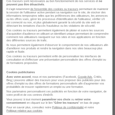
Ces traceurs sont nécessaires au bon fonctionnement de nos services et
ne
peuvent pas être désactivés
.
Il s'agit notamment
de l'ensemble des cookies ou traceurs
permettant de maintenir
la session de l'utilisateur active pendant sa navigation sur le site, de stocker des
Voir l’offre
il y a 2 jours
informations temporaires telles que les préférences des utilisateurs, les annonces
ou les offres vues, gérer les processus d'identification de l'utilisateur, vérifier s'il
est connecté ou non, et plus globalement garantir la sécurité du site web en
détectant les tentatives d'accès frauduleux ou les violations de sécurité.
Ces cookies ou traceurs permettent également de piloter et suivre les sources
d'acquisition d'audience en utilisant un identifiant unique permettant de comprendre
comment nos utilisateurs naviguent sur nos sites et nos applications en fonction
des différentes sources de trafic.
Ils nous permettent également d’observer le comportement de nos utilisateurs afin
d'améliorer nos produits et rendre la navigation dans nos sites beaucoup plus
rapide et fluide.
Responsable Caisse H/F
Ces cookies ou traceurs permettent enfin de personnaliser les interfaces de
consultation et d'effectuer une présentation personnalisée des offres d'emploi ou
Groupement Mousquetaires
de formations proposées.
Cookies publicitaires
Sarreguemines - 57
CDI
Avec votre accord
, nous et nos partenaires (Facebook,
Google Ads
, Critéo,
Bing,) pouvons utiliser des traceurs pour vous proposer des publicités pour des
offres d’emploi ou des offres de formations personnalisés afin d’augmenter vos
probabilités de trouver rapidement un emploi ou une formation.
Voir l’offre
il y a 2 jours
Nos partenaires personnalisent ces publicités en fonction de votre navigation, de
votre profil et de vos centres d’intérêt.
Vous pouvez à tout moment
paramétrer vos choix
ou
retirer votre
consentement
en cliquant sur le lien "
Gérer les traceurs
" en bas de page.
Pour en savoir plus, consultez notre
Politique de confidentialité
et notre
Politique relative aux cookies
.