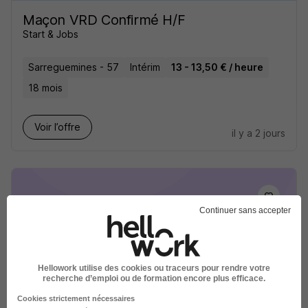
Maçon VRD Confirmé H/F
Start & Jobs
Sarreguemines - 57
Intérim
13 - 13,50 € / heure
18 mois
Voir l’offre
il y a 2 jours
Continuer sans accepter
Electricien du Batiment H/F
Start People
Hellowork utilise des cookies ou traceurs pour rendre votre
recherche d’emploi ou de formation encore plus efficace.
Sarreguemines - 57
Intérim
14,37 - 14,52 € / heure
Cookies strictement nécessaires
6 mois