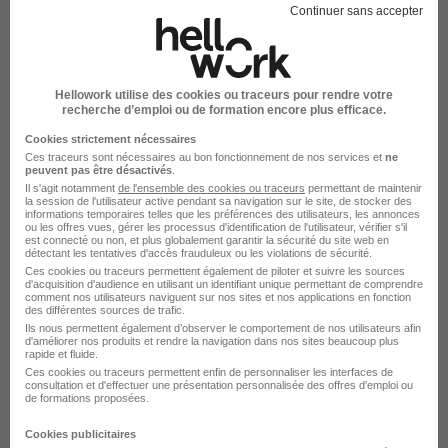
Continuer sans accepter
Emploi Régisseur lumière
Emploi Audiovisuel
Hellowork utilise des cookies ou traceurs pour rendre votre
recherche d’emploi ou de formation encore plus efficace.
Cookies strictement nécessaires
Ces traceurs sont nécessaires au bon fonctionnement de nos services et
ne
peuvent pas être désactivés
.
L'emploi par métier à Alès dans
Il s'agit notamment
de l'ensemble des cookies ou traceurs
permettant de maintenir
la session de l'utilisateur active pendant sa navigation sur le site, de stocker des
le domaine Audiovisuel
informations temporaires telles que les préférences des utilisateurs, les annonces
ou les offres vues, gérer les processus d'identification de l'utilisateur, vérifier s'il
est connecté ou non, et plus globalement garantir la sécurité du site web en
détectant les tentatives d'accès frauduleux ou les violations de sécurité.
Emploi Animateur multimédia Alès
Ces cookies ou traceurs permettent également de piloter et suivre les sources
d'acquisition d'audience en utilisant un identifiant unique permettant de comprendre
comment nos utilisateurs naviguent sur nos sites et nos applications en fonction
des différentes sources de trafic.
Ils nous permettent également d’observer le comportement de nos utilisateurs afin
d'améliorer nos produits et rendre la navigation dans nos sites beaucoup plus
rapide et fluide.
Ces cookies ou traceurs permettent enfin de personnaliser les interfaces de
consultation et d'effectuer une présentation personnalisée des offres d'emploi ou
L'emploi par métier
de formations proposées.
Cookies publicitaires
Emploi Acteur