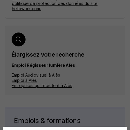
politique de protection des données du site
hellowork.com.
Élargissez votre recherche
Emploi Régisseur lumière Alès
Emploi Audiovisuel à Alès
Emploi à Alès
Entreprises qui recrutent à Alès
Emplois & formations