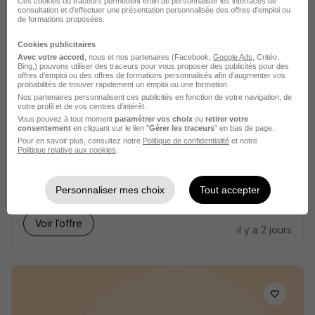
Ces cookies ou traceurs permettent enfin de personnaliser les interfaces de
consultation et d'effectuer une présentation personnalisée des offres d'emploi ou
de formations proposées.
Voir l’offre
il y a 2 jours
Cookies publicitaires
Avec votre accord
, nous et nos partenaires (Facebook,
Google Ads
, Critéo,
Bing,) pouvons utiliser des traceurs pour vous proposer des publicités pour des
offres d’emploi ou des offres de formations personnalisés afin d’augmenter vos
probabilités de trouver rapidement un emploi ou une formation.
Nos partenaires personnalisent ces publicités en fonction de votre navigation, de
votre profil et de vos centres d’intérêt.
Vous pouvez à tout moment
paramétrer vos choix
ou
retirer votre
consentement
en cliquant sur le lien "
Gérer les traceurs
" en bas de page.
Mecanicien Poids Lourd H/F
Pour en savoir plus, consultez notre
Politique de confidentialité
et notre
PROMAN
Politique relative aux cookies
.
Nîmes - 30
Intérim
16,50 € / heure
3 mois
Personnaliser mes choix
Tout accepter
Voir l’offre
il y a 2 jours