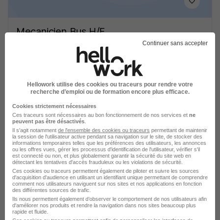
Mecanicien Bus H/F
PROMAN
Continuer sans accepter
Nîmes - 30
Intérim
19,13 € / heure
3 mois
Hellowork utilise des cookies ou traceurs pour rendre votre
recherche d’emploi ou de formation encore plus efficace.
Voir l’offre
il y a 2 jours
Cookies strictement nécessaires
Ces traceurs sont nécessaires au bon fonctionnement de nos services et
ne
peuvent pas être désactivés
.
Il s'agit notamment
de l'ensemble des cookies ou traceurs
permettant de maintenir
la session de l'utilisateur active pendant sa navigation sur le site, de stocker des
informations temporaires telles que les préférences des utilisateurs, les annonces
ou les offres vues, gérer les processus d'identification de l'utilisateur, vérifier s'il
est connecté ou non, et plus globalement garantir la sécurité du site web en
détectant les tentatives d'accès frauduleux ou les violations de sécurité.
Mecanicien Poids Lourd H/F
Ces cookies ou traceurs permettent également de piloter et suivre les sources
d'acquisition d'audience en utilisant un identifiant unique permettant de comprendre
PROMAN
comment nos utilisateurs naviguent sur nos sites et nos applications en fonction
des différentes sources de trafic.
Ils nous permettent également d’observer le comportement de nos utilisateurs afin
d'améliorer nos produits et rendre la navigation dans nos sites beaucoup plus
Nîmes - 30
Intérim
16,50 € / heure
3 mois
rapide et fluide.