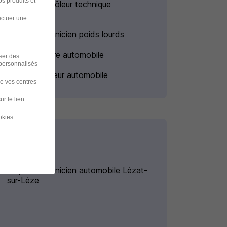
s produits et
Emploi Contrôleur technique
automobile
ectuer une
Emploi Mécanicien poids lourds
Emploi Peintre automobile
iser des
 personnalisés
Emploi Vendeur automobile
de vos centres
ur le lien
okies
.
Emploi Mécanicien automobile Lézat-
sur-Lèze