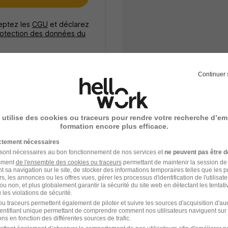
ceptez les
CGU
et déclarez
rotection des données du
Continuer 
 utilise des cookies ou traceurs pour rendre votre recherche d’em
formation encore plus efficace.
Emploi Automobile
ictement nécessaires
 sont nécessaires au bon fonctionnement de nos services et
ne peuvent pas être d
amment
de l'ensemble des cookies ou traceurs
permettant de maintenir la session de l
t sa navigation sur le site, de stocker des informations temporaires telles que les 
rs, les annonces ou les offres vues, gérer les processus d'identification de l'utilisateur,
ou non, et plus globalement garantir la sécurité du site web en détectant les tentati
les violations de sécurité.
u traceurs permettent également de piloter et suivre les sources d'acquisition d'a
identifiant unique permettant de comprendre comment nos utilisateurs naviguent sur 
ns en fonction des différentes sources de trafic.