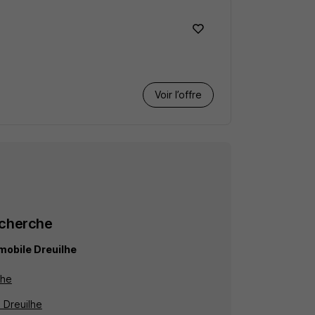
Voir l’offre
echerche
mobile Dreuilhe
lhe
à Dreuilhe