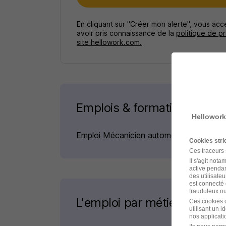
En cliquant sur "Créer mon alerte", vous ac
avoir pris connaissance de la
politique de p
site hellowork.com.
Emplois & formations
Hellowork
Emploi Mécanicien automobile
Cookies str
Ces traceurs
Il s'agit not
active pendan
des utilisateu
est connecté 
frauduleux ou 
L'emploi par métier
Ces cookies o
utilisant un 
nos applicatio