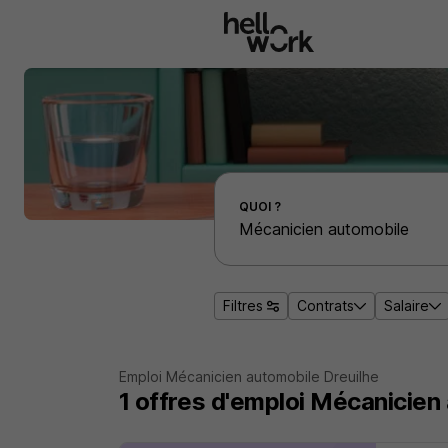
Aller au contenu principal
Effectuer une recherche d'emploi par localité
QUOI ?
Filtres
Contrats
Salaire
Emploi Mécanicien automobile Dreuilhe
1
offres d'emploi
Mécanicien 