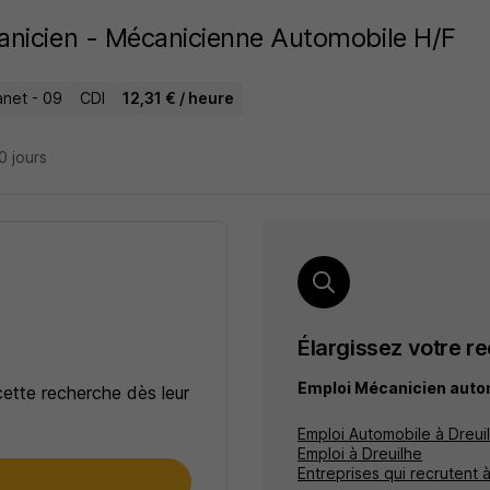
nicien - Mécanicienne Automobile H/F
anet - 09
CDI
12,31 € / heure
20 jours
Élargissez votre r
Emploi Mécanicien auto
cette recherche dès leur
Emploi Automobile à Dreui
Emploi à Dreuilhe
Entreprises qui recrutent 
e