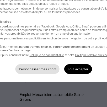
ettent également d’observer le comportement de nos utilisateurs afin d'améliorer no
Emploi Commercial automobile
igation dans nos sites beaucoup plus rapide et fluide.
u traceurs permettent enfin de personnaliser les interfaces de consultation et d'eff
personnalisée des offres d'emploi ou de formations proposées.
Emploi Mécanicien
icitaires
Emploi Mécanicien VL
accord
, nous et nos partenaires (Facebook,
Google Ads
, Critéo, Bing,) pouvons util
 vous proposer des publicités pour des offres d’emploi ou des offres de formations
ter vos probabilités de trouver rapidement un emploi ou une formation.
Emploi Technicien automobile
es personnalisent ces publicités en fonction de votre navigation, de votre profil et 
à tout moment
paramétrer vos choix
ou
retirer votre consentement
en cliquant s
raceurs
" en bas de page.
r plus, consultez notre
Politique de confidentialité
et notre
Politique relative aux co
ile dans les autres villes
Personnaliser mes choix
Tout accepter
Emploi Mécanicien automobile Foix
Emploi Mécanicien automobile Saint-
Girons