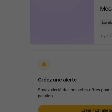
Méca
Lavel
il y a 
Créez une alerte
Soyez alerté des nouvelles offres pour 
parution.
Créer mon alert