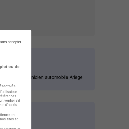
sans accepter
ploi ou de
Emploi Mécanicien automobile Ariège
ésactivés
.
'utilisateur
préférences
 vérifier s'il
ves d'accès
udience en
nos sites et