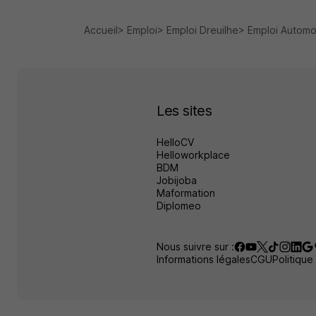
Accueil
Emploi
Emploi Dreuilhe
Emploi Automo
Les sites
HelloCV
Helloworkplace
BDM
Jobijoba
Maformation
Diplomeo
Nous suivre sur :
Informations légales
CGU
Politique