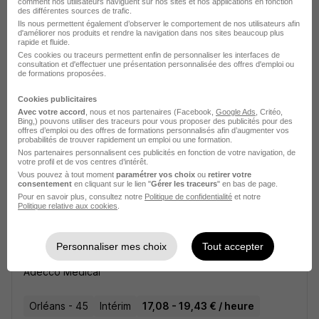
comment nos utilisateurs naviguent sur nos sites et nos applications en fonction
des différentes sources de trafic.
Ils nous permettent également d’observer le comportement de nos utilisateurs afin
d'améliorer nos produits et rendre la navigation dans nos sites beaucoup plus
rapide et fluide.
Infirmier H/F
Ces cookies ou traceurs permettent enfin de personnaliser les interfaces de
consultation et d'effectuer une présentation personnalisée des offres d'emploi ou
Adecco Medical
de formations proposées.
Cookies publicitaires
Orléans - 45
Intérim
17,08 - 19,43 € / heure
Avec votre accord
, nous et nos partenaires (Facebook,
Google Ads
, Critéo,
Bing,) pouvons utiliser des traceurs pour vous proposer des publicités pour des
offres d’emploi ou des offres de formations personnalisés afin d’augmenter vos
probabilités de trouver rapidement un emploi ou une formation.
Voir l’offre
il y a 14 jours
Nos partenaires personnalisent ces publicités en fonction de votre navigation, de
votre profil et de vos centres d’intérêt.
Vous pouvez à tout moment
paramétrer vos choix
ou
retirer votre
consentement
en cliquant sur le lien "
Gérer les traceurs
" en bas de page.
Pour en savoir plus, consultez notre
Politique de confidentialité
et notre
Politique relative aux cookies
.
Personnaliser mes choix
Tout accepter
Infirmier H/F
Adecco Medical
Orléans - 45
Intérim
17,08 - 19,43 € / heure