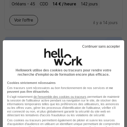
Orléans - 45
CDD
14 € / heure
142 jours
Voir l’offre
il y a 14 jours
Continuer sans accepter
Infirmier de en EHPAD H/F
Hellowork utilise des cookies ou traceurs pour rendre votre
Appel Médical
recherche d’emploi ou de formation encore plus efficace.
Cookies strictement nécessaires
Orléans - 45
Intérim
16,30 € / heure
1 mois
Ces traceurs sont nécessaires au bon fonctionnement de nos services et
ne
peuvent pas être désactivés
.
Il s'agit notamment
de l'ensemble des cookies ou traceurs
permettant de maintenir
la session de l'utilisateur active pendant sa navigation sur le site, de stocker des
Voir l’offre
il y a 14 jours
informations temporaires telles que les préférences des utilisateurs, les annonces
ou les offres vues, gérer les processus d'identification de l'utilisateur, vérifier s'il
est connecté ou non, et plus globalement garantir la sécurité du site web en
détectant les tentatives d'accès frauduleux ou les violations de sécurité.
Ces cookies ou traceurs permettent également de piloter et suivre les sources
d'acquisition d'audience en utilisant un identifiant unique permettant de comprendre