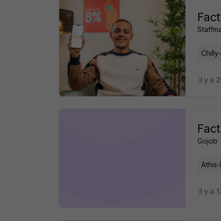
Fact
Staffm
Chilly
il y a 
Fact
Gojob
Athis
il y a 