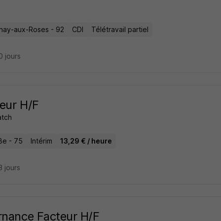
nay-aux-Roses - 92
CDI
Télétravail partiel
10 jours
eur H/F
atch
8e - 75
Intérim
13,29 € / heure
13 jours
rnance Facteur H/F