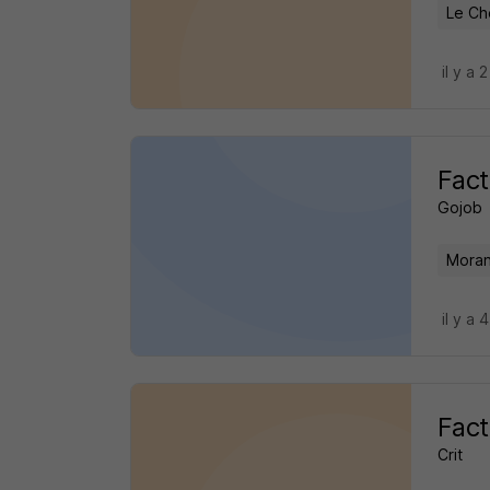
Le Ch
il y a 
Fact
Gojob
Moran
il y a 
Fact
Crit