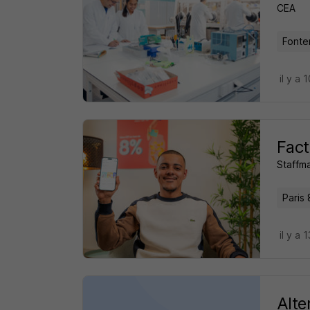
CEA
Fonte
il y a 
Fact
Staffm
Paris 
il y a 
Alte