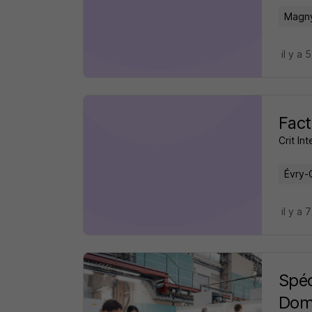
Magny
il y a 
Fact
Crit Int
Évry-
il y a 
Spéc
Doma