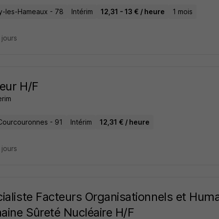
-les-Hameaux - 78
Intérim
12,31 - 13 € / heure
1 mois
5 jours
eur H/F
erim
Courcouronnes - 91
Intérim
12,31 € / heure
7 jours
ialiste Facteurs Organisationnels et Huma
ine Sûreté Nucléaire H/F