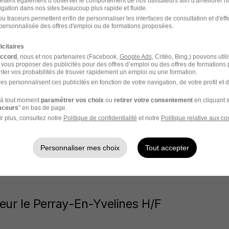
ettent également d’observer le comportement de nos utilisateurs afin d'améliorer no
igation dans nos sites beaucoup plus rapide et fluide.
ng-sur-Orge - 91
Intérim
12,31 - 13 € / heure
1 mois
u traceurs permettent enfin de personnaliser les interfaces de consultation et d'eff
personnalisée des offres d'emploi ou de formations proposées.
5 jours
icitaires
accord
, nous et nos partenaires (Facebook,
Google Ads
, Critéo, Bing,) pouvons util
 vous proposer des publicités pour des offres d’emploi ou des offres de formations
ter vos probabilités de trouver rapidement un emploi ou une formation.
es personnalisent ces publicités en fonction de votre navigation, de votre profil et 
eur Verrières·le-Buisson H/F
à tout moment
paramétrer vos choix
ou
retirer votre consentement
en cliquant s
raceurs
" en bas de page.
r plus, consultez notre
Politique de confidentialité
et notre
Politique relative aux co
res-le-Buisson - 91
Intérim
12,31 - 13 € / heure
1 mois
Personnaliser mes choix
Tout accepter
5 jours
eur le Perray-En-Yvelines H/F