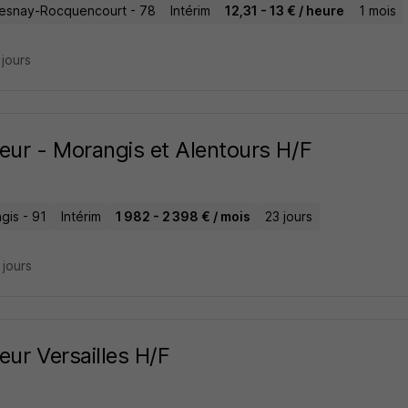
esnay-Rocquencourt - 78
Intérim
12,31 - 13 € / heure
1 mois
2 jours
eur - Morangis et Alentours H/F
gis - 91
Intérim
1 982 - 2 398 € / mois
23 jours
4 jours
eur Versailles H/F