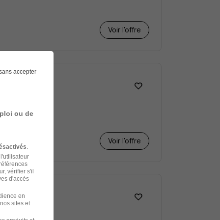
Voir l’offre
sans accepter
ploi ou de
Voir l’offre
ésactivés
.
'utilisateur
préférences
 vérifier s'il
ves d'accès
udience en
nos sites et