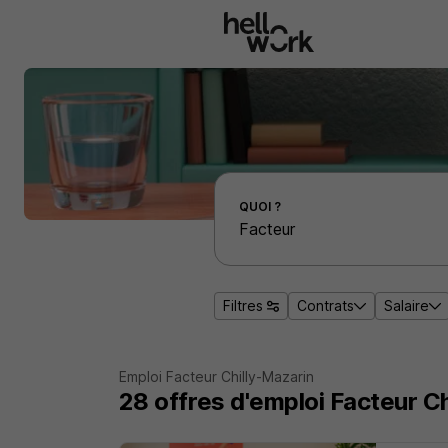
Aller au contenu principal
Effectuer une recherche d'emploi par localité
QUOI ?
Filtres
Contrats
Salaire
Emploi Facteur Chilly-Mazarin
28
offres d'emploi
Facteur Ch