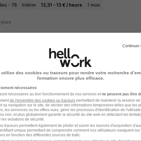
lles - 78
Intérim
12,31 - 13 € / heure
1 mois
5 jours
Continuer 
teur Magny les Hameaux H/F
 utilise des cookies ou traceurs pour rendre votre recherche d’em
-les-Hameaux - 78
Intérim
12,31 - 13 € / heure
1 mois
formation encore plus efficace.
ictement nécessaires
5 jours
 sont nécessaires au bon fonctionnement de nos services et
ne peuvent pas être d
amment
de l'ensemble des cookies ou traceurs
permettant de maintenir la session de l
t sa navigation sur le site, de stocker des informations temporaires telles que les 
rs, les annonces ou les offres vues, gérer les processus d'identification de l'utilisateur,
ou non, et plus globalement garantir la sécurité du site web en détectant les tentati
les violations de sécurité.
teur Morsang-Sur-Orge H/F
u traceurs permettent également de piloter et suivre les sources d'acquisition d'a
identifiant unique permettant de comprendre comment nos utilisateurs naviguent sur 
ns en fonction des différentes sources de trafic.