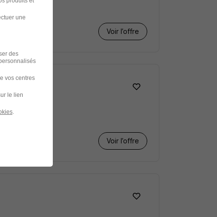
s produits et
ectuer une
Voir l’offre
iser des
 personnalisés
de vos centres
ur le lien
okies
.
Voir l’offre