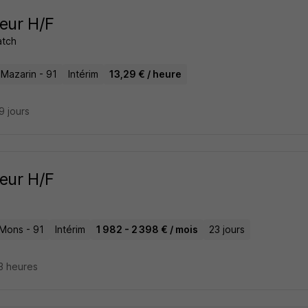
eur H/F
atch
-Mazarin - 91
Intérim
13,29 € / heure
29 jours
eur H/F
-Mons - 91
Intérim
1 982 - 2 398 € / mois
23 jours
13 heures