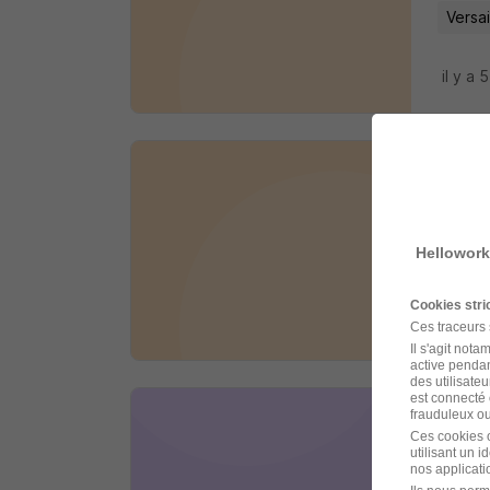
Versai
il y a 
Fac
Crit
Hellowork
Magny
Cookies str
il y a 
Ces traceurs
Il s'agit not
active pendan
des utilisateu
est connecté 
frauduleux ou 
Fac
Ces cookies o
utilisant un 
Crit
nos applicatio